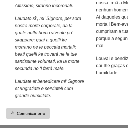
nossa irmã a Mo
Altissimo, siranno incoronati.
nenhum homem 
Ai daqueles q
Laudato sì’, mi’ Signore, per sora
mortal! Bem-av
nostra morte corporale, da la
cumpriram a tua
quale nullu homo vivente po’
porque a segun
skappare: guai a quelli ke
mal.
morrano ne le peccata mortali;
beati quelli ke trovarà ne le tue
Louvai e bendi
santissime voluntati, ka la morte
dai-lhe graças 
secunda no ‘l farrà male.
humildade.
Laudate et benedicete mi’ Signore
et ringratiate e serviateli cum
grande humilitate.
⚠️
Comunicar erro