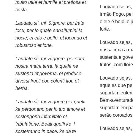
multo utile et humile et pretiosa et
Louvado sejas,
casta.
irmão Fogo, pel
e ele é belo, e 
Laudato si’, mi’ Signore, per frate
forte.
focu, per lo quale ennallumini la
nocte, et ello è bello, et iocundo et
Louvado sejas,
robustoso et forte.
nossa irmã a m
sustenta e gove
Laudato si’, mi’ Signore, per sora
frutos, com flor
nostra matre terra, la quale ne
sustenta et governa, et produce
Louvado sejas,
diversi fructi con coloriti flori et
aqueles que pe
herba.
suportam enferm
Bem-aventurado
Laudato sì’, mi’ Signore per quelli
suportam em paz,
ke perdonano per lo tuo amore et
serão coroados
sostengono infirmitate et
tribulatione. Beati quelli ke ‘l
Louvado sejas,
sosterranno in pace, ke da te