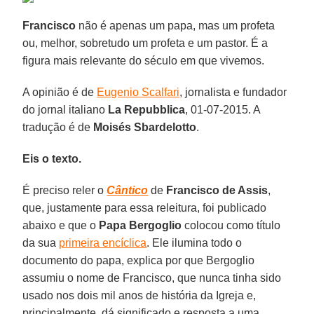
Francisco
não é apenas um papa, mas um profeta
ou, melhor, sobretudo um profeta e um pastor. É a
figura mais relevante do século em que vivemos.
A opinião é de
Eugenio Scalfari
, jornalista e fundador
do jornal italiano
La Repubblica
, 01-07-2015. A
tradução é de
Moisés Sbardelotto
.
Eis o texto.
É preciso reler o
Cântico
de
Francisco de Assis
,
que, justamente para essa releitura, foi publicado
abaixo e que o
Papa Bergoglio
colocou como título
da sua
primeira encíclica
. Ele ilumina todo o
documento do papa, explica por que Bergoglio
assumiu o nome de Francisco, que nunca tinha sido
usado nos dois mil anos de história da Igreja e,
principalmente, dá significado e resposta a uma