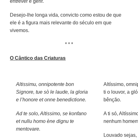
entrever e gerir.
Desejo-lhe longa vida, convicto como estou de que
ele é a figura mais relevante do século em que
vivemos.
* * *
O Cântico das Criaturas
Altissimu, onnipotente bon
Altíssimo, omni
Signore, tue sò le laude, la gloria
ti o louvor, a gl
e l’honore et onne benedictione.
bênção.
Ad te solo, Altissimo, se konfano
A ti só, Altíssi
et nullu homo ène dignu te
nenhum homem 
mentovare.
Louvado sejas,