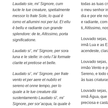
Laudato sie, mi’ Signore, cum
todas as tuas c
tucte le tue creature, spetialmente
o meu senhor ir
messor lo frate Sole, lo qual è
dia e por ele no
iorno et allumini noi per lui. Et ellu
e radiante, com
è bellu e radiante cun grande
ti, Altíssimo, n
splendore: de te, Altissimo, porta
Louvado sejas,
significatione.
irmã Lua e as E
Laudato si’, mi’ Signore, per sora
acendeste, clar
luna e le stelle: in celu l’ài formate
Louvado sejas,
clarite et pretiose et belle.
irmão Vento e p
Laudato si’, mi’ Signore, per frate
Sereno, e todo
vento et per aere et nubilo et
às tuas criatura
sereno et onne tempo, per lo
Louvado sejas,
quale a le tue creature dài
irmã Água, que é
sustentamento Laudato sì’, mi’
preciosa e cast
Signore, per sor’acqua, la quale è