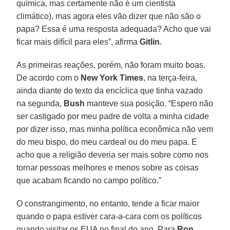
química, mas certamente não é um cientista
climático), mas agora eles vão dizer que não são o
papa? Essa é uma resposta adequada? Acho que vai
ficar mais difícil para eles”, afirma
Gitlin
.
As primeiras reações, porém, não foram muito boas.
De acordo com o
New York Times
, na terça-feira,
ainda diante do texto da encíclica que tinha vazado
na segunda,
Bush
manteve sua posição. “Espero não
ser castigado por meu padre de volta a minha cidade
por dizer isso, mas minha política econômica não vem
do meu bispo, do meu cardeal ou do meu papa. E
acho que a religião deveria ser mais sobre como nos
tornar pessoas melhores e menos sobre as coisas
que acabam ficando no campo político.”
O constrangimento, no entanto, tende a ficar maior
quando o papa estiver cara-a-cara com os políticos
quando visitar os EUA no final do ano. Para
Ron