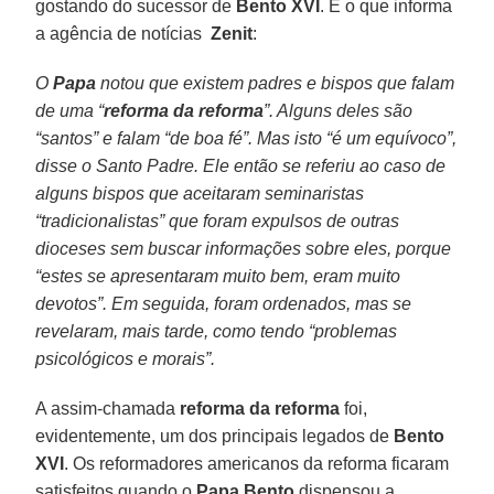
gostando do sucessor de
Bento
XVI
. É o que informa
a agência de notícias
Zenit
:
O
Papa
notou que existem padres e bispos que falam
de uma “
reforma da reforma
”. Alguns deles são
“santos” e falam “de boa fé”. Mas isto “é um equívoco”,
disse o Santo Padre. Ele então se referiu ao caso de
alguns bispos que aceitaram seminaristas
“tradicionalistas” que foram expulsos de outras
dioceses sem buscar informações sobre eles, porque
“estes se apresentaram muito bem, eram muito
devotos”. Em seguida, foram ordenados, mas se
revelaram, mais tarde, como tendo “problemas
psicológicos e morais”.
A assim-chamada
reforma da reforma
foi,
evidentemente, um dos principais legados de
Bento
XVI
. Os reformadores americanos da reforma ficaram
satisfeitos quando o
Papa Bento
dispensou a