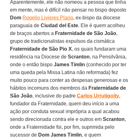
Aparentemente, ele não nomeou a pessoa que tinha
em mente, mas é difícil não pensar no bispo deposto
Dom
Rogelio Livieres Plano
, ex-bispo da diocese
paraguaia de
Ciudad del Este
. Ele é quem acolheu
de braços abertos a
Fraternidade de São João
,
grupo de tradicionalistas expulsos da cismática
Fraternidade de São Pio X
, os quais fundaram uma
residência na Diocese de
Scranton
, na Pensilvânia,
onde o então bispo
James Timlin
(conhecido por ter
uma queda pela Missa Latina não reformada) fez
muito pouco para conter as despesas generosas e os
hábitos incomuns dos membros da
Fraternidade de
São João
, inclusive do padre
Carlos Urrutigoity
,
fundador da Fraternidade, quem deu início a uma
ação por conduta sexual imprópria a qual acabou
sendo direcionada contra ele e outros em
Scranton
,
onde a Fraternidade foi, por fim, suprimida pelo
sucessor de
Dom James
Timlin
, e quem