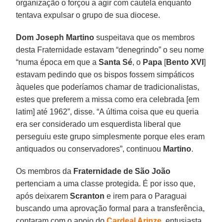
organização o forçou a agir com cautela enquanto
tentava expulsar o grupo de sua diocese.
Dom Joseph Martino
suspeitava que os membros
desta Fraternidade estavam “denegrindo” o seu nome
“numa época em que a
Santa
Sé
, o
Papa
[
Bento XVI
]
estavam pedindo que os bispos fossem simpáticos
àqueles que poderíamos chamar de tradicionalistas,
estes que preferem a missa como era celebrada [em
latim] até 1962”, disse. “A última coisa que eu queria
era ser considerado um esquerdista liberal que
perseguiu este grupo simplesmente porque eles eram
antiquados ou conservadores”, continuou
Martino
.
Os membros da
Fraternidade de São João
pertenciam a uma classe protegida. É por isso que,
após deixarem
Scranton
e irem para o Paraguai
buscando uma aprovação formal para a transferência,
contaram com o apoio do
Cardeal Arinze
, entusiasta