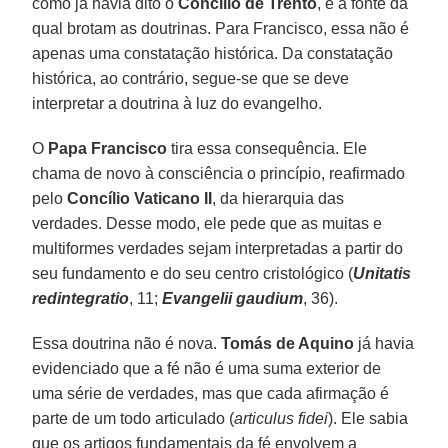
como já havia dito o
Concílio de Trento
, é a fonte da
qual brotam as doutrinas. Para Francisco, essa não é
apenas uma constatação histórica. Da constatação
histórica, ao contrário, segue-se que se deve
interpretar a doutrina à luz do evangelho.
O
Papa Francisco
tira essa consequência. Ele
chama de novo à consciência o princípio, reafirmado
pelo
Concílio Vaticano II
, da hierarquia das
verdades. Desse modo, ele pede que as muitas e
multiformes verdades sejam interpretadas a partir do
seu fundamento e do seu centro cristológico (
Unitatis
redintegratio
, 11;
Evangelii gaudium
, 36).
Essa doutrina não é nova.
Tomás de Aquino
já havia
evidenciado que a fé não é uma suma exterior de
uma série de verdades, mas que cada afirmação é
parte de um todo articulado (
articulus fidei
). Ele sabia
que os artigos fundamentais da fé envolvem a