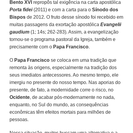
Bento XVI
repropôs tal exigência na carta apostólica
Porta fidei
(2011) e com a carta para o
Sínodo dos
Bispos
de 2012. O fruto desse sínodo foi recebido em
muitas passagens da exortação apostólica
Evangelii
gaudium
(1; 14s; 262-283). Assim, a evangelização
tornou-se o programa pastoral da Igreja, também e
precisamente com o
Papa Francisco
.
O
Papa Francisco
se coloca em uma tradição que
remonta às origens, especialmente na tradição dos
seus imediatos antecessores. Ao mesmo tempo, ele
imergiu no presente do nosso tempo. Nas aporias do
presente, de fato, a modernidade corre o risco, no
Ocidente
, de acabar pós-modernamente no nada,
enquanto, no Sul do mundo, as consequências
econômicas têm efeitos mortais para milhões de
pessoas.
Nessa situação, muitos buscam uma alternativa e a