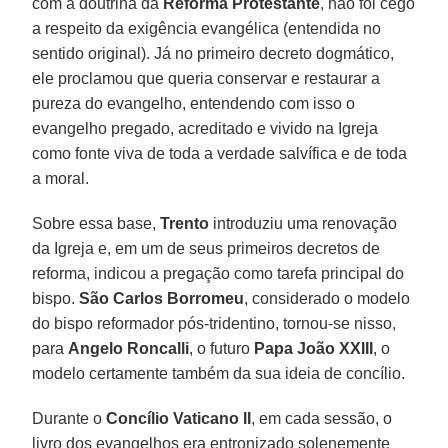
com a doutrina da
Reforma Protestante
, não foi cego
a respeito da exigência evangélica (entendida no
sentido original). Já no primeiro decreto dogmático,
ele proclamou que queria conservar e restaurar a
pureza do evangelho, entendendo com isso o
evangelho pregado, acreditado e vivido na Igreja
como fonte viva de toda a verdade salvífica e de toda
a moral.
Sobre essa base,
Trento
introduziu uma renovação
da Igreja e, em um de seus primeiros decretos de
reforma, indicou a pregação como tarefa principal do
bispo.
São Carlos Borromeu
, considerado o modelo
do bispo reformador pós-tridentino, tornou-se nisso,
para
Angelo Roncalli
, o futuro
Papa João XXIII
, o
modelo certamente também da sua ideia de concílio.
Durante o
Concílio Vaticano
II
, em cada sessão, o
livro dos evangelhos era entronizado solenemente