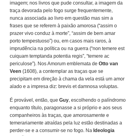
imagem; nos livros que pude consultar, a imagem da
traça devorada pelo fogo surge frequentemente,
nunca associada ao livro em questão mas sim a
frases que se referem à paixão amorosa (“assim o
prazer vivo conduz à morte”, “assim de bem amar
porto tempestuoso”) ou, em casos mais raros, à
imprudência na política ou na guerra (“non temere est
cuiquam temptanda potentia regis”, “temere ac
periculose”). Nos Amorum emblemata de
Otto van
Veen
(1608), a contemplar as traças que se
precipitam em direção à chama da vela está um amor
alado e a impresa diz: brevis et damnosa voluptas.
É provável, então, que
Guy
, escolhendo o palíndromo
enquanto título, paragonasse a si próprio e aos seus
companheiros às traças, que amorosamente e
temerariamente atraídas pela luz estão destinadas a
perder-se e a consumir-se no fogo. Na
Ideologia