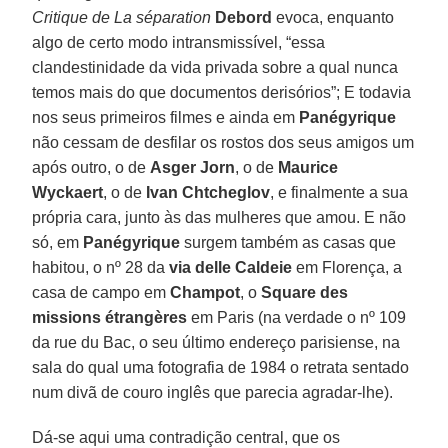
Critique de La séparation
Debord
evoca, enquanto
algo de certo modo intransmissível, “essa
clandestinidade da vida privada sobre a qual nunca
temos mais do que documentos derisórios”; E todavia
nos seus primeiros filmes e ainda em
Panégyrique
não cessam de desfilar os rostos dos seus amigos um
após outro, o de
Asger Jorn
, o de
Maurice
Wyckaert
, o de
Ivan Chtcheglov
, e finalmente a sua
própria cara, junto às das mulheres que amou. E não
só, em
Panégyrique
surgem também as casas que
habitou, o nº 28 da
via delle Caldeie
em Florença, a
casa de campo em
Champot
, o
Square des
missions étrangères
em Paris (na verdade o nº 109
da rue du Bac, o seu último endereço parisiense, na
sala do qual uma fotografia de 1984 o retrata sentado
num divã de couro inglês que parecia agradar-lhe).
Dá-se aqui uma contradição central, que os