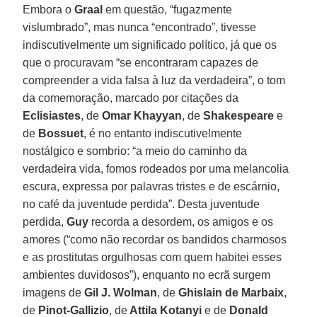
Embora o
Graal
em questão, “fugazmente
vislumbrado”, mas nunca “encontrado”, tivesse
indiscutivelmente um significado político, já que os
que o procuravam “se encontraram capazes de
compreender a vida falsa à luz da verdadeira”, o tom
da comemoração, marcado por citações da
Eclisiastes
, de
Omar Khayyan
, de
Shakespeare
e
de
Bossuet
, é no entanto indiscutivelmente
nostálgico e sombrio: “a meio do caminho da
verdadeira vida, fomos rodeados por uma melancolia
escura, expressa por palavras tristes e de escárnio,
no café da juventude perdida”. Desta juventude
perdida,
Guy
recorda a desordem, os amigos e os
amores (“como não recordar os bandidos charmosos
e as prostitutas orgulhosas com quem habitei esses
ambientes duvidosos”), enquanto no ecrã surgem
imagens de
Gil J. Wolman
, de
Ghislain de Marbaix
,
de
Pinot-Gallizio
, de
Attila Kotanyi
e de
Donald