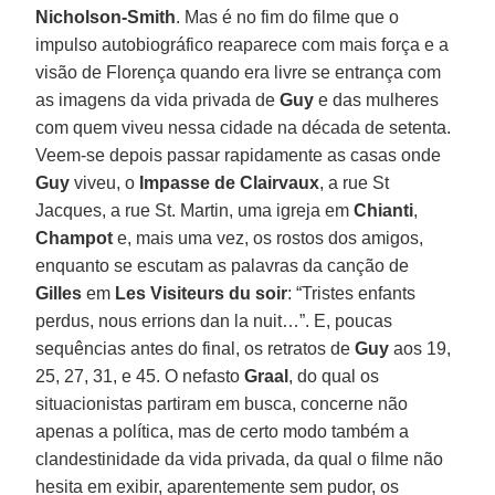
Nicholson-Smith
. Mas é no fim do filme que o
impulso autobiográfico reaparece com mais força e a
visão de Florença quando era livre se entrança com
as imagens da vida privada de
Guy
e das mulheres
com quem viveu nessa cidade na década de setenta.
Veem-se depois passar rapidamente as casas onde
Guy
viveu, o
Impasse de Clairvaux
, a rue St
Jacques, a rue St. Martin, uma igreja em
Chianti
,
Champot
e, mais uma vez, os rostos dos amigos,
enquanto se escutam as palavras da canção de
Gilles
em
Les Visiteurs du soir
: “Tristes enfants
perdus, nous errions dan la nuit…”. E, poucas
sequências antes do final, os retratos de
Guy
aos 19,
25, 27, 31, e 45. O nefasto
Graal
, do qual os
situacionistas partiram em busca, concerne não
apenas a política, mas de certo modo também a
clandestinidade da vida privada, da qual o filme não
hesita em exibir, aparentemente sem pudor, os