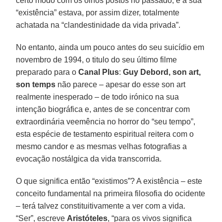
certo modo com os olhos postos no passado, e a sua
“existência” estava, por assim dizer, totalmente
achatada na “clandestinidade da vida privada”.
No entanto, ainda um pouco antes do seu suicídio em
novembro de 1994, o titulo do seu último filme
preparado para o
Canal Plus
:
Guy Debord, son art,
son temps
não parece – apesar do esse son art
realmente inesperado – de todo irónico na sua
intenção biográfica e, antes de se concentrar com
extraordinária veemência no horror do “seu tempo”,
esta espécie de testamento espiritual reitera com o
mesmo candor e as mesmas velhas fotografias a
evocação nostálgica da vida transcorrida.
O que significa então “existimos”? A existência – este
conceito fundamental na primeira filosofia do ocidente
– terá talvez constituitivamente a ver com a vida.
“Ser”, escreve
Aristóteles
, “para os vivos significa