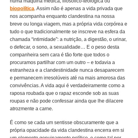
numa máquina médica, filosófico-teológica ou
biopolítica
. Assim não é apenas a vida privada que
nos acompanha enquanto clandestina na nossa
breve ou longa viagem, mas a própria vida corpórea e
tudo o que tradicionalmente se inscreve na esfera da
chamada “intimidade”: a nutrição, a digestão, o urinar,
o defecar, o sono, a sexualidade… E o peso desta
companheira sem cara é tão forte que todos o
procuramos partilhar com um outro – e todavia a
estranheza e a clandestinidade nunca desaparecem
e permanecem irresolúveis até na mais amorosa das
convivências. A vida aqui é verdadeiramente como a
raposa roubada que o rapaz esconde sob as suas
roupas e não pode confessar ainda que lhe dilacere
atrozmente a carne.
É como se cada um sentisse obscuramente que a
própria opacidade da vida clandestina encerra em si
um elemento genuinamente político, e como tal por