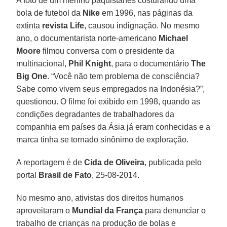
A foto de um menino paquistanês costurando uma
bola de futebol da
Nike
em 1996, nas páginas da
extinta
revista Life
, causou indignação. No mesmo
ano, o documentarista norte-americano
Michael
Moore
filmou conversa com o presidente da
multinacional,
Phil Knight
, para o documentário
The
Big One
. “Você não tem problema de consciência?
Sabe como vivem seus empregados na Indonésia?”,
questionou. O filme foi exibido em 1998, quando as
condições degradantes de trabalhadores da
companhia em países da Ásia já eram conhecidas e a
marca tinha se tornado sinônimo de exploração.
A reportagem é de
Cida de Oliveira
, publicada pelo
portal
Brasil de Fato
, 25-08-2014.
No mesmo ano, ativistas dos direitos humanos
aproveitaram o
Mundial da França
para denunciar o
trabalho de crianças na produção de bolas e