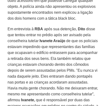
outro acessório em que pudesse carregar qualquer
objeto. A polícia ainda não apresentou os explosivos
supostamente encontrados nem explicou a ligação
dos dois homens com a tática black bloc.
Em entrevista à
RBA
após sua detenção,
Dito
disse
que tentou entrar no prédio após ser avisado pela
conselheira tutelar
Ivanete Araújo
de que os policiais
estavam impedindo que representantes das famílias
que ocupavam o edifício entrassem para acompanhar
a retirada dos seus bens. Ela também relatou que
crianças estavam chorando dentro dos cômodos
depois de serem assustadas pelos PMs. "Eu nunca vi
nada daquele jeito. Eles entraram dando pontapés
nas portas e as crianças acordaram assustadas.
Havia muita gente chorando. Não me deixaram entrar,
mesmo me apresentando como conselheira tutelar”,
afirmou
Ivanete,
que é responsável por duas das
maiores ocupações em prédios no centro da cidade, a