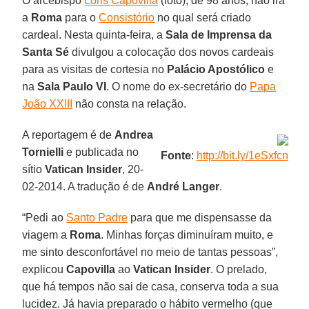
O arcebispo
Loris Capovilla
(foto), de 98 anos, não irá
a
Roma
para o
Consistório
no qual será criado
cardeal. Nesta quinta-feira, a
Sala de Imprensa da
Santa Sé
divulgou a colocação dos novos cardeais
para as visitas de cortesia no
Palácio Apostólico
e
na
Sala Paulo VI
. O nome do ex-secretário do
Papa
João XXIII
não consta na relação.
A reportagem é de
Andrea
Tornielli
e publicada no
Fonte
:
http://bit.ly/1eSxfcn
sítio
Vatican Insider
, 20-
02-2014. A tradução é de
André Langer
.
“Pedi ao
Santo Padre
para que me dispensasse da
viagem a
Roma
. Minhas forças diminuíram muito, e
me sinto desconfortável no meio de tantas pessoas”,
explicou
Capovilla
ao
Vatican Insider
. O prelado,
que há tempos não sai de casa, conserva toda a sua
lucidez. Já havia preparado o hábito vermelho (que