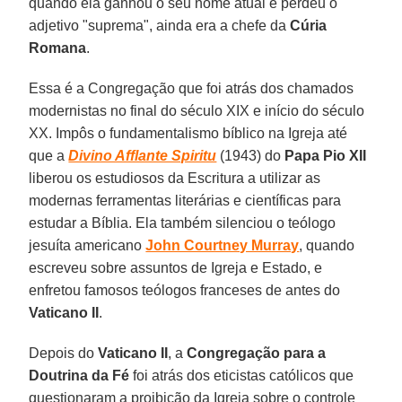
quando ela ganhou o seu nome atual e perdeu o
adjetivo "suprema", ainda era a chefe da
Cúria
Romana
.
Essa é a Congregação que foi atrás dos chamados
modernistas no final do século XIX e início do século
XX. Impôs o fundamentalismo bíblico na Igreja até
que a
Divino Afflante Spiritu
(1943) do
Papa Pio XII
liberou os estudiosos da Escritura a utilizar as
modernas ferramentas literárias e científicas para
estudar a Bíblia. Ela também silenciou o teólogo
jesuíta americano
John Courtney Murray
, quando
escreveu sobre assuntos de Igreja e Estado, e
enfretou famosos teólogos franceses de antes do
Vaticano II
.
Depois do
Vaticano II
, a
Congregação para a
Doutrina da Fé
foi atrás dos eticistas católicos que
questionaram a proibição da Igreja sobre o controle