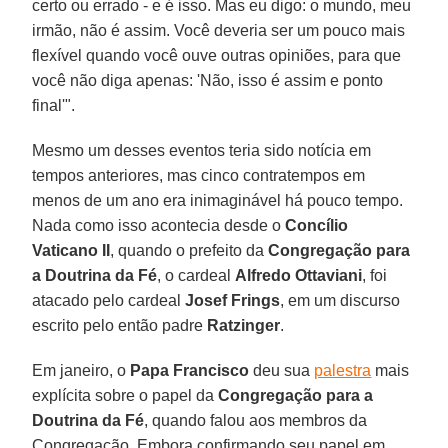
certo ou errado - e é isso. Mas eu digo: o mundo, meu
irmão, não é assim. Você deveria ser um pouco mais
flexível quando você ouve outras opiniões, para que
você não diga apenas: 'Não, isso é assim e ponto
final'".
Mesmo um desses eventos teria sido notícia em
tempos anteriores, mas cinco contratempos em
menos de um ano era inimaginável há pouco tempo.
Nada como isso acontecia desde o
Concílio
Vaticano II
, quando o prefeito da
Congregação para
a Doutrina da Fé
, o cardeal
Alfredo Ottaviani
, foi
atacado pelo cardeal
Josef Frings
, em um discurso
escrito pelo então padre
Ratzinger
.
Em janeiro, o
Papa Francisco
deu sua
palestra
mais
explícita sobre o papel da
Congregação para a
Doutrina da Fé
, quando falou aos membros da
Congregação. Embora confirmando seu papel em