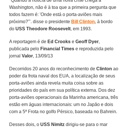
"Quando a notícia de uma nova crise chega a
Washington, não é à toa que a primeira pergunta que
todos fazem é: 'Onde está o porta-aviões mais
próximo?'". disse o presidente
Bill Clinton
, à bordo
do
USS Theodore Roosevelt
, em 1993.
A reportagem é de
Ed Crooks
e
Geoff Dyer
,
publicada pelo
Financial Times
e reproduzida pelo
jornal
Valor
, 13/09/13
Decorridos 20 anos do reconhecimento de
Clinton
ao
poder da frota naval dos EUA, a localização de seus
porta-aviões ainda revela muita coisa sobre as
prioridades do país em sua política externa. Dos dez
porta-aviões operacionais da Marinha americana, três
estão em águas internacionais: um no Japão e dois
com a 5ª Frota no golfo Pérsico, baseada no Bahrein.
Desses dois, o
USS Nimitz
dirigiu-se para o mar