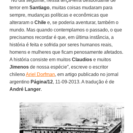
“No dia seguinte, nessa terça-feira desbordante de
terror em
Santiago
, muitas coisas mudaram para
sempre, mudanças políticas e econômicas que
alteraram o
Chile
e, se poderia aventurar, também o
mundo. Mas quando contemplamos o passado, o que
precisamos recordar é que, em última instância, a
história é feita e sofrida por seres humanos reais,
homens e mulheres que ficam penosamente afetados.
A história consiste em muitos
Claudios
e muitos
Jimenos
de nossa espécie”, escreve o escritor
chileno
Ariel Dorfman
, em artigo publicado no jornal
argentino
Página/12
, 11-09-2013. A tradução é de
André Langer
.