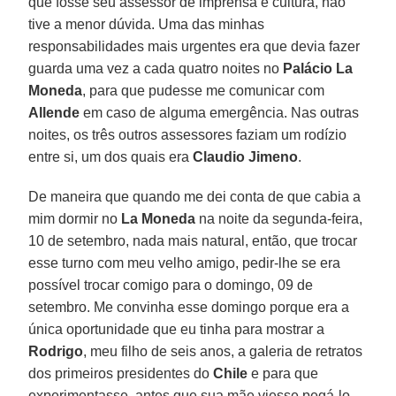
que fosse seu assessor de imprensa e cultura, não
tive a menor dúvida. Uma das minhas
responsabilidades mais urgentes era que devia fazer
guarda uma vez a cada quatro noites no
Palácio La
Moneda
, para que pudesse me comunicar com
Allende
em caso de alguma emergência. Nas outras
noites, os três outros assessores faziam um rodízio
entre si, um dos quais era
Claudio Jimeno
.
De maneira que quando me dei conta de que cabia a
mim dormir no
La Moneda
na noite da segunda-feira,
10 de setembro, nada mais natural, então, que trocar
esse turno com meu velho amigo, pedir-lhe se era
possível trocar comigo para o domingo, 09 de
setembro. Me convinha esse domingo porque era a
única oportunidade que eu tinha para mostrar a
Rodrigo
, meu filho de seis anos, a galeria de retratos
dos primeiros presidentes do
Chile
e para que
experimentasse, antes que sua mãe viesse pegá-lo,