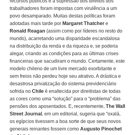
recursos públicos e a supressão dos direitos dos
trabalhadores foram impostas com virulência a um
povo desamparado. Muitas destas políticas foram
adotadas mais tarde por
Margaret Thatcher
e
Ronald Reagan
(assim como por líderes no resto do
mundo), acarretando uma disparidade escandalosa
na distribuição da renda e da riqueza e, se poderia
alegar, criando as condições para as últimas crises
financeiras que sacudiram o mundo. Certamente, este
modelo chileno de um livre mercado exorbitante e
sem freios não perdeu hoje seu atrativo. A drástica e
desastrosa privatização do sistema previdenciário
sofrida no
Chile
é enaltecida por direitistas de todas
as cores como uma “solução” para o “problema” das
pensões dos aposentados. E, recentemente,
The Wall
Street Journal
, em um editorial, sugeria que “oxalá,
os egípcios tivessem a boa sorte de que seus novos
generais reinantes fossem como
Augusto Pinochet