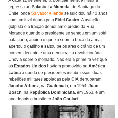
A cada 11 de setembro, pontualmente, a história
regressa ao
Palácio La Moneda
, de Santiago do
Chile, onde
Salvador Allende
se suicidou há 40 anos
com um fuzil doado pelo
Fidel Castro
. A aviação
golpista e a traição demoliam o prédio da Rua
Morandé quando o presidente se sentou em um sofá
palaciano, apoiou o queixo sobre a boca da arma,
apertou o gatilho e saltou pelos ares o crânio de um
homem decente e uma democracia revolucionária.
Chovia sobre o molhado. Não era a primeira vez que
os
Estados Unidos
haviam promovido na
América
Latina
a queda de presidentes insubmissos: duas
rebeliões militares apoiadas pela
CIA
derrubaram
Jacobo Arbenz
, na
Guatemala
, em 1954;
Juan
Bosch
, na
República Dominicana
, em 1963, e um
ano depois o brasileiro
João Goulart
.