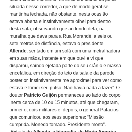
situada nesse corredor, a que de modo geral se
mantinha fechada, não obstante, nesta ocasião
estava aberta e instintivamente olhei para dentro
desta sala, observando que ao fundo dela, na
muralha que dava para a Rua Morandé, a seis ou
sete metros de distância, estava o presidente
Allende
, sentado em um sofá com uma metralhadora
em suas mãos, instante em que ouvi e vi que
disparou, saindo ejetada parte do seu crânio e massa
encefálica, em direção do teto da sala e da parede
posterior. Instintivamente me aproximei para ver como
estava e tomei seu pulso. Não havia nada a fazer”. O
doutor
Patricio Guijón
permaneceu ao lado do corpo
inerte cerca de 10 ou 15 minutos, até que chegaram,
primeiro, dois militares e, depois, o general Palacios,
que comunicou aos seus superiores: “Missão
cumprida. Moneda tomado. Presidente morto”.
[Extrato de
Allende, a biografia
, de
Mario Amorós