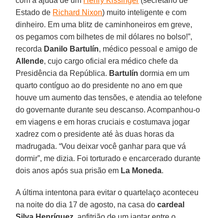
com a ajuda de um
Henry Kissinger
(secretário de
Estado de
Richard Nixon
) muito inteligente e com
dinheiro. Em uma blitz de caminhoneiros em greve,
os pegamos com bilhetes de mil dólares no bolso!”,
recorda
Danilo Bartulín
, médico pessoal e amigo de
Allende
, cujo cargo oficial era médico chefe da
Presidência da República.
Bartulín
dormia em um
quarto contíguo ao do presidente no ano em que
houve um aumento das tensões, e atendia ao telefone
do governante durante seu descanso. Acompanhou-o
em viagens e em horas cruciais e costumava jogar
xadrez com o presidente até às duas horas da
madrugada. “Vou deixar você ganhar para que vá
dormir”, me dizia. Foi torturado e encarcerado durante
dois anos após sua prisão em
La Moneda
.
A última intentona para evitar o quartelaço aconteceu
na noite do dia 17 de agosto, na casa do
cardeal
Silva Henríquez
, anfitrião de um jantar entre o