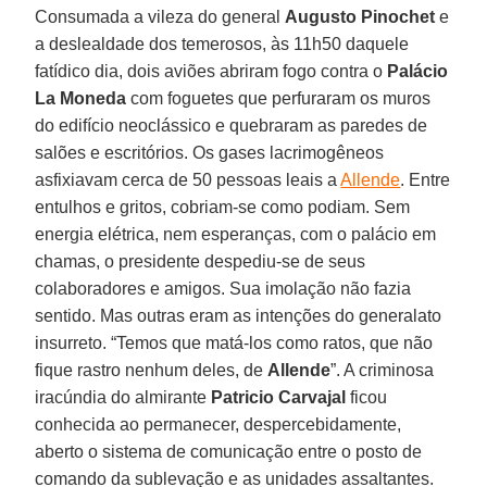
Consumada a vileza do general
Augusto Pinochet
e
a deslealdade dos temerosos, às 11h50 daquele
fatídico dia, dois aviões abriram fogo contra o
Palácio
La Moneda
com foguetes que perfuraram os muros
do edifício neoclássico e quebraram as paredes de
salões e escritórios. Os gases lacrimogêneos
asfixiavam cerca de 50 pessoas leais a
Allende
. Entre
entulhos e gritos, cobriam-se como podiam. Sem
energia elétrica, nem esperanças, com o palácio em
chamas, o presidente despediu-se de seus
colaboradores e amigos. Sua imolação não fazia
sentido. Mas outras eram as intenções do generalato
insurreto. “Temos que matá-los como ratos, que não
fique rastro nenhum deles, de
Allende
”. A criminosa
iracúndia do almirante
Patricio Carvajal
ficou
conhecida ao permanecer, despercebidamente,
aberto o sistema de comunicação entre o posto de
comando da sublevação e as unidades assaltantes.