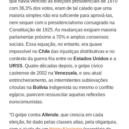
que havia vencido as eleições presidenciais de 1970
com 36,3% dos votos, eram de tal calado que uma
maioria simples não era suficiente para aprová-las,
nem sequer com o presidencialismo consagrado na
Constituição de 1925. As mudanças exigiam maioria
parlamentar próximo a 70% e amplos consensos
sociais. Essa equação, no entanto, era quase
impossível no
Chile
das injustiças distributivas e no
contexto da guerra fria entre os
Estados Unidos
e a
URSS
. Quatro décadas depois, o golpe cívico
castrense de 2002 na
Venezuela
, e seu atual
entrincheiramento, as intermitentes sublevações
crioulas na
Bolívia
indigenista ou mesmo o conflito
egípcio, parecem ressuscitar aquelas reflexões
eurocomunistas.
“O golpe contra
Allende
, que crescia em cada
eleição, foi dado pelas classes altas, pela oligarquia,