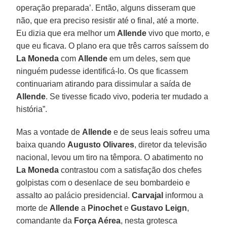
operação preparada’. Então, alguns disseram que
não, que era preciso resistir até o final, até a morte.
Eu dizia que era melhor um
Allende
vivo que morto, e
que eu ficava. O plano era que três carros saíssem do
La Moneda
com
Allende
em um deles, sem que
ninguém pudesse identificá-lo. Os que ficassem
continuariam atirando para dissimular a saída de
Allende
. Se tivesse ficado vivo, poderia ter mudado a
história”.
Mas a vontade de
Allende
e de seus leais sofreu uma
baixa quando
Augusto Olivares
, diretor da televisão
nacional, levou um tiro na têmpora. O abatimento no
La Moneda
contrastou com a satisfação dos chefes
golpistas com o desenlace de seu bombardeio e
assalto ao palácio presidencial.
Carvajal
informou a
morte de
Allende
a
Pinochet
e
Gustavo Leign
,
comandante da
Força Aérea
, nesta grotesca