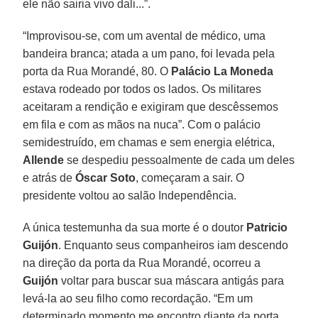
ele não sairia vivo dali...”.
“Improvisou-se, com um avental de médico, uma
bandeira branca; atada a um pano, foi levada pela
porta da Rua Morandé, 80. O
Palácio La Moneda
estava rodeado por todos os lados. Os militares
aceitaram a rendição e exigiram que descêssemos
em fila e com as mãos na nuca”. Com o palácio
semidestruído, em chamas e sem energia elétrica,
Allende
se despediu pessoalmente de cada um deles
e atrás de
Óscar
Soto
, começaram a sair. O
presidente voltou ao salão Independência.
A única testemunha da sua morte é o doutor
Patricio
Guijón
. Enquanto seus companheiros iam descendo
na direção da porta da Rua Morandé, ocorreu a
Guijón
voltar para buscar sua máscara antigás para
levá-la ao seu filho como recordação. “Em um
determinado momento me encontro diante da porta