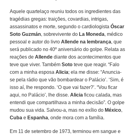
Aquele quartelaço reuniu todos os ingredientes das
tragédias gregas: traições, covardias, intrigas,
assassinatos e morte, segundo o cardiologista
Óscar
Soto Guzmán
, sobrevivente do
La Moneda
, médico
pessoal e autor do livro
Allende na lembrança
, que
será publicado no 40º aniversário do golpe. Relata as
reações de
Allende
diante dos acontecimentos que
teve que viver. Também
Soto
teve que reagir. “Falo
com a minha esposa
Alicia
; ela me disse: “Anuncia-
se pela rádio que vão bombardear o Palácio’. ‘Sim, é
isso aí, lhe respondo. ‘O que vai fazer?’. “Vou ficar
aqui, no Palácio’, lhe disse.
Alicia
ficou calada, mas
entendi que compartilhava a minha decisão”. O golpe
mudou sua vida. Salvou-a, mas no exílio do
México
,
Cuba
e
Espanha
, onde mora com a família.
Em 11 de setembro de 1973, terminou em sangue e