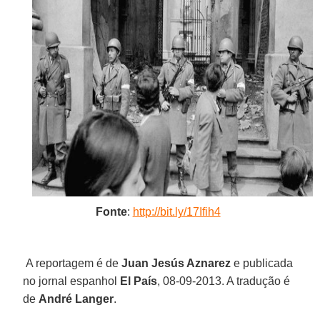
Fonte
:
http://bit.ly/17Ifih4
A reportagem é de
Juan Jesús Aznarez
e publicada
no jornal espanhol
El País
, 08-09-2013. A tradução é
de
André Langer
.