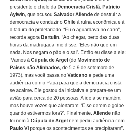
presidente e chefe da
Democracia Cristã
,
Patricio
Aylwin
, que acusou
Salvador Allende
de destruir a
democracia e conduzir o
Chile
à ruína econômica e à
ditadura do proletariado. “Eu o aguardava no carro”,
recorda agora
Bartulín
. “Ao chegar, perto das duas
horas da madrugada, me disse: ‘Eles não querem
nada. Nos negam o pão e o sal’. Então eu disse a ele:
‘Vamos à
Cúpula de Argel
(do
Movimento de
Países não Alinhados
, de 5 a 9 de setembro de
1973), mas você passa no
Vaticano
e pede uma
audiência com o Papa para que a democracia cristã
se acalme. Ele gostou da iniciativa e prepara-se um
avião para cerca de 20 pessoas. A ideia se mantém,
mas houve vozes que alertaram: ‘E se derem o golpe
quando estivermos fora?’. Finalmente,
Allende
não
foi nem à
Cúpula de Argel
nem pediu audiência com
Paulo VI
porque os acontecimentos se precipitaram”.