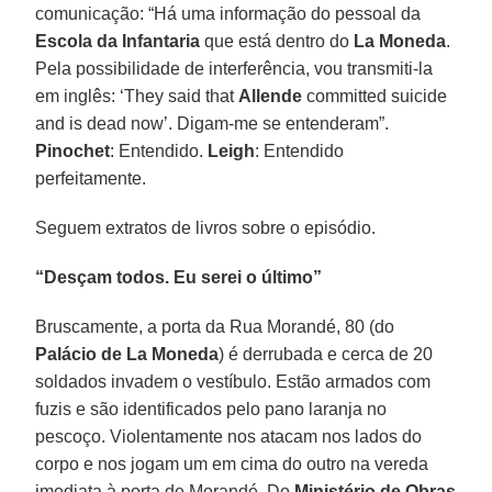
comunicação: “Há uma informação do pessoal da
Escola da Infantaria
que está dentro do
La Moneda
.
Pela possibilidade de interferência, vou transmiti-la
em inglês: ‘They said that
Allende
committed suicide
and is dead now’. Digam-me se entenderam”.
Pinochet
: Entendido.
Leigh
: Entendido
perfeitamente.
Seguem extratos de livros sobre o episódio.
“Desçam todos. Eu serei o último”
Bruscamente, a porta da Rua Morandé, 80 (do
Palácio de La Moneda
) é derrubada e cerca de 20
soldados invadem o vestíbulo. Estão armados com
fuzis e são identificados pelo pano laranja no
pescoço. Violentamente nos atacam nos lados do
corpo e nos jogam um em cima do outro na vereda
imediata à porta de Morandé. Do
Ministério de Obras