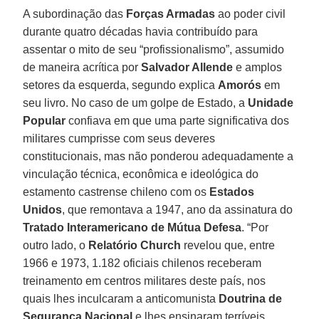
A subordinação das
Forças Armadas
ao poder civil
durante quatro décadas havia contribuído para
assentar o mito de seu “profissionalismo”, assumido
de maneira acrítica por
Salvador Allende
e amplos
setores da esquerda, segundo explica
Amorós
em
seu livro. No caso de um golpe de Estado, a
Unidade
Popular
confiava em que uma parte significativa dos
militares cumprisse com seus deveres
constitucionais, mas não ponderou adequadamente a
vinculação técnica, econômica e ideológica do
estamento castrense chileno com os
Estados
Unidos
, que remontava a 1947, ano da assinatura do
Tratado Interamericano de Mútua
Defesa
. “Por
outro lado, o
Relatório Church
revelou que, entre
1966 e 1973, 1.182 oficiais chilenos receberam
treinamento em centros militares deste país, nos
quais lhes inculcaram a anticomunista
Doutrina de
Segurança Nacional
e lhes ensinaram terríveis