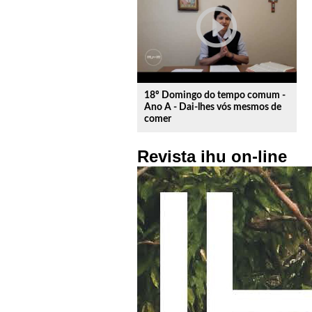
play_circle_outline
18º Domingo do tempo comum -
Ano A - Dai-lhes vós mesmos de
comer
Revista ihu on-line