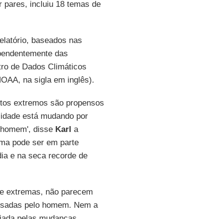
 pares, incluiu 18 temas de
elatório, baseados nas
ependentemente das
ntro de Dados Climáticos
OAA, na sigla em inglês).
ntos extremos são propensos
nsidade está mudando por
 homem', disse
Karl
a
lima pode ser em parte
dia e na seca recorde de
ue extremas, não parecem
ausadas pelo homem. Nem a
ciada pelas mudanças