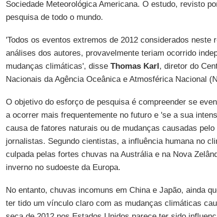
Sociedade Meteorológica Americana. O estudo, revisto por
pesquisa de todo o mundo.
'Todos os eventos extremos de 2012 considerados neste r
análises dos autores, provavelmente teriam ocorrido ind
mudanças climáticas', disse
Thomas Karl
, diretor do Ce
Nacionais da Agência Oceânica e Atmosférica Nacional (N
O objetivo do esforço de pesquisa é compreender se eve
a ocorrer mais frequentemente no futuro e 'se a sua inte
causa de fatores naturais ou de mudanças causadas pelo
jornalistas. Segundo cientistas, a influência humana no c
culpada pelas fortes chuvas na Austrália e na Nova Zelân
inverno no sudoeste da Europa.
No entanto, chuvas incomuns em China e Japão, ainda q
ter tido um vínculo claro com as mudanças climáticas c
seca de 2012 nos Estados Unidos parece ter sido influen