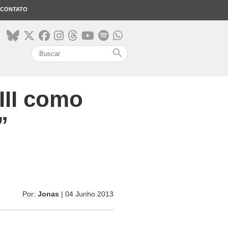
CONTATO
search
III como
”
Por:
Jonas
| 04 Junho 2013