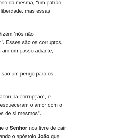
ono da mesma, “um patrão
 liberdade, mas essas
dizem ‘nós não
’. Esses são os corruptos,
ram um passo adiante,
 são um perigo para os
cabou na corrupção”, e
, esqueceram o amor com o
es de si mesmos”.
ue o
Senhor
nos livre de cair
rando o apóstolo
João
que