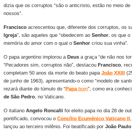
dizia que os corruptos “são o anticristo, estão no meio d
nossos”.
Francisco
acrescentou que, diferente dos corruptos, os 
Igreja
”, são aqueles que “obedecem ao
Senhor
, os que o
memória do amor com o qual o
Senhor
criou sua vinha”.
O papa argentino implorou a
Deus
a graça “de não nos to
“Pecadores sim, corruptos não”, destacou
Francisco
, re
completam 50 anos da morte do beato papa
João XXIII
(2
de junho de 1963), apresentando-o como “modelo de santi
rezará diante do túmulo do “
Papa
bom
”, como era conhec
de São Pedro
, no Vaticano.
O italiano
Angelo Roncalli
foi eleito papa no dia 28 de o
pontificado, convocou o
Concílio Ecumênico Vaticano II
lançou ao terceiro milênio. Foi beatificado por
João Paulo 