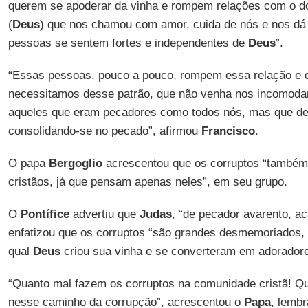
querem se apoderar da vinha e rompem relações com o d
(
Deus
) que nos chamou com amor, cuida de nós e nos dá
pessoas se sentem fortes e independentes de
Deus
”.
“Essas pessoas, pouco a pouco, rompem essa relação e 
necessitamos desse patrão, que não venha nos incomodar
aqueles que eram pecadores como todos nós, mas que de
consolidando-se no pecado”, afirmou
Francisco
.
O papa
Bergoglio
acrescentou que os corruptos “também
cristãos, já que pensam apenas neles”, em seu grupo.
O
Pontífice
advertiu que
Judas
, “de pecador avarento, a
enfatizou que os corruptos “são grandes desmemoriados
qual
Deus
criou sua vinha e se converteram em adorador
“Quanto mal fazem os corruptos na comunidade cristã! Q
nesse caminho da corrupção”, acrescentou o
Papa
, lemb