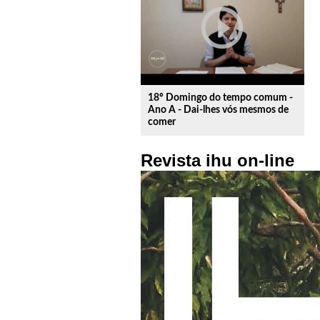
play_circle_outline
18º Domingo do tempo comum -
Ano A - Dai-lhes vós mesmos de
comer
Revista ihu on-line