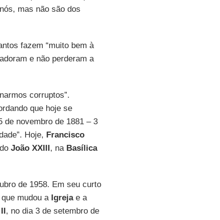
e nós, mas não são dos
santos fazem “muito bem à
 adoram e não perderam a
rnarmos corruptos”.
cordando que hoje se
5 de novembro de 1881 – 3
dade”. Hoje,
Francisco
ido
João XXIII
, na
Basílica
utubro de 1958. Em seu curto
, que mudou a
Igreja
e a
II
, no dia 3 de setembro de