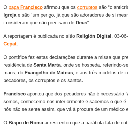
O
papa
Francisco
afirmou que os
corruptos
são “o anticr
Igreja
e são “um perigo, já que são adoradores de si me
consideram que não precisam de
Deus
”.
A reportagem é publicada no sítio
Religión Digital
, 03-06
Cepat
.
O pontífice fez estas declarações durante a missa que pre
residência de
Santa Marta
, onde se hospeda, referindo-s
maus, do
Evangelho de Mateus
, e aos três modelos de c
pecadores, os corruptos e os santos.
Francisco
apontou que dos pecadores não é necessário fal
somos, conhecemo-nos interiormente e sabemos o que é 
nós não se sente assim, que vá à procura de um médico es
O
Bispo de Roma
acrescentou que a parábola fala de out