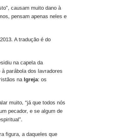
isto”, causam muito dano à
smos, pensam apenas neles e
-2013. A tradução é do
sidiu na capela da
e à parábola dos lavradores
ristãos na
Igreja
: os
ar muito, “já que todos nós
um pecador, e se algum de
piritual”.
ra figura, a daqueles que