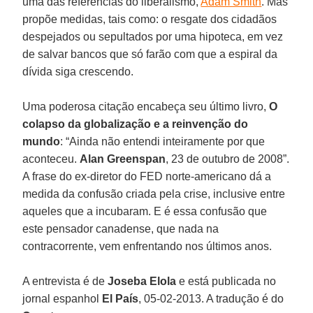
uma das referências do liberalismo,
Adam Smith
. Mas
propõe medidas, tais como: o resgate dos cidadãos
despejados ou sepultados por uma hipoteca, em vez
de salvar bancos que só farão com que a espiral da
dívida siga crescendo.
Uma poderosa citação encabeça seu último livro,
O
colapso da globalização e a reinvenção do
mundo
: “Ainda não entendi inteiramente por que
aconteceu.
Alan Greenspan
, 23 de outubro de 2008”.
A frase do ex-diretor do FED norte-americano dá a
medida da confusão criada pela crise, inclusive entre
aqueles que a incubaram. E é essa confusão que
este pensador canadense, que nada na
contracorrente, vem enfrentando nos últimos anos.
A entrevista é de
Joseba Elola
e está publicada no
jornal espanhol
El País
, 05-02-2013. A tradução é do