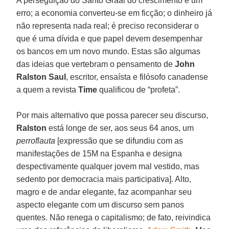
A perseguição do Santo Graal do crescimento é um
erro; a economia converteu-se em ficção; o dinheiro já
não representa nada real; é preciso reconsiderar o
que é uma dívida e que papel devem desempenhar
os bancos em um novo mundo. Estas são algumas
das ideias que vertebram o pensamento de
John
Ralston Saul
, escritor, ensaísta e filósofo canadense
a quem a revista
Time
qualificou de “profeta”.
Por mais alternativo que possa parecer seu discurso,
Ralston
está longe de ser, aos seus 64 anos, um
perroflauta
[expressão que se difundiu com as
manifestações de 15M na Espanha e designa
despectivamente qualquer jovem mal vestido, mas
sedento por democracia mais participativa]. Alto,
magro e de andar elegante, faz acompanhar seu
aspecto elegante com um discurso sem panos
quentes. Não renega o capitalismo; de fato, reivindica