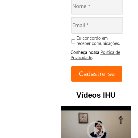
Eu concordo em
receber comunicações.
Conheça nossa
Política de
Privacidade
.
Vídeos IHU
play_circle_outline