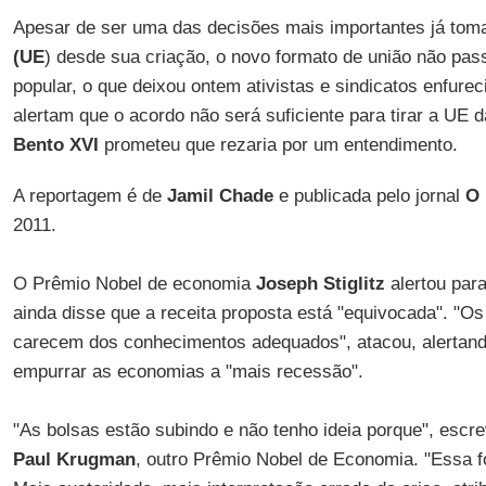
Apesar de ser uma das decisões mais importantes já tom
(UE
) desde sua criação, o novo formato de união não pas
popular, o que deixou ontem ativistas e sindicatos enfure
alertam que o acordo não será suficiente para tirar a UE 
Bento XVI
prometeu que rezaria por um entendimento.
A reportagem é de
Jamil Chade
e publicada pelo jornal
O 
2011.
O Prêmio Nobel de economia
Joseph Stiglitz
alertou para
ainda disse que a receita proposta está "equivocada". "Os
carecem dos conhecimentos adequados", atacou, alertan
empurrar as economias a "mais recessão".
"As bolsas estão subindo e não tenho ideia porque", esc
Paul Krugman
, outro Prêmio Nobel de Economia. "Essa f