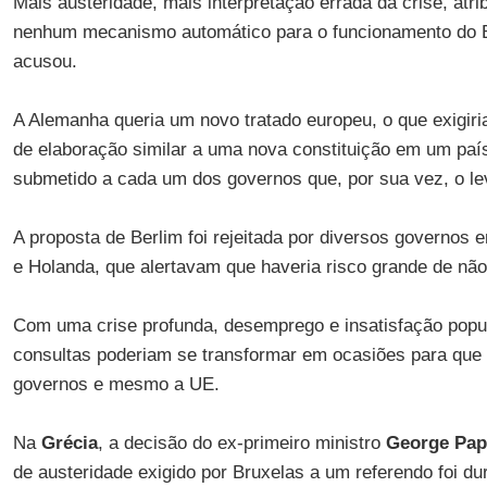
Mais austeridade, mais interpretação errada da crise, atribu
nenhum mecanismo automático para o funcionamento do B
acusou.
A Alemanha queria um novo tratado europeu, o que exigir
de elaboração similar a uma nova constituição em um país.
submetido a cada um dos governos que, por sua vez, o lev
A proposta de Berlim foi rejeitada por diversos governos 
e Holanda, que alertavam que haveria risco grande de não
Com uma crise profunda, desemprego e insatisfação popul
consultas poderiam se transformar em ocasiões para que
governos e mesmo a UE.
Na
Grécia
, a decisão do ex-primeiro ministro
George Pap
de austeridade exigido por Bruxelas a um referendo foi d