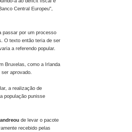
indo-a ao déficit fiscal e
anco Central Europeu",
ia passar por um processo
 O texto então teria de ser
aria a referendo popular.
em Bruxelas, como a Irlanda
 ser aprovado.
ar, a realização de
 a população punisse
andreou
de levar o pacote
uramente recebido pelas