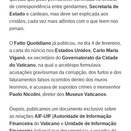
de correspondência entre gendarmes,
Secretaria de
Estado
e cardeais, mas deve ser explicada aos
cristãos, cada vez mais atônitos com o que leem nos
jornais.
O
Fatto Quotidiano
já publicou, no dia 4 de fevereiro,
a carta do núncio nos
Estados Unidos
,
Carlo Maria
Viganò
, ex-secretário do
Governatorato da Cidade
do Vaticano
, na qual o arcebispo formulava
acusações gravíssimas da corrupção, dos furtos e dos
faturamentos falsos ocorridos dentro dos muros
leoninos, e acusava de supostos crimes o monsenhor
Paolo Nicolini
, diretor dos
Museus Vaticanos
.
Depois, publicamos um documento exclusivo sobre
as relações
AIF-UIF
[
Autoridade de Informação
Financeira
do
Vaticano
e
Unidade de Informação
Financeira
italiana] que documentava a escolha do