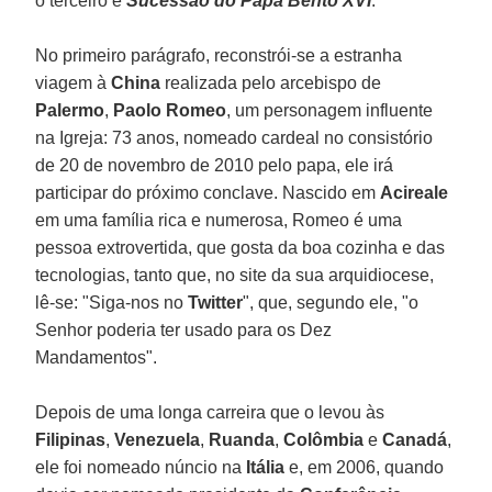
o terceiro é
Sucessão do Papa Bento XVI
.
No primeiro parágrafo, reconstrói-se a estranha
viagem à
China
realizada pelo arcebispo de
Palermo
,
Paolo Romeo
, um personagem influente
na Igreja: 73 anos, nomeado cardeal no consistório
de 20 de novembro de 2010 pelo papa, ele irá
participar do próximo conclave. Nascido em
Acireale
em uma família rica e numerosa, Romeo é uma
pessoa extrovertida, que gosta da boa cozinha e das
tecnologias, tanto que, no site da sua arquidiocese,
lê-se: "Siga-nos no
Twitter
", que, segundo ele, "o
Senhor poderia ter usado para os Dez
Mandamentos".
Depois de uma longa carreira que o levou às
Filipinas
,
Venezuela
,
Ruanda
,
Colômbia
e
Canadá
,
ele foi nomeado núncio na
Itália
e, em 2006, quando