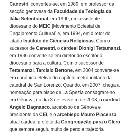
Canestri
, converteu-se, em 1989, em professor da
secção genovesa da
Faculdade de Teologia da
Itália Setentrional
; em 1990, em assistente
diocesano do
MEIC
[Movimento Eclesial de
Engajamento Cultural] e, em 1994, em diretor do
citado
Instituto de Ciências Religiosas
. Com o
sucessor de
Canestri
, o
cardeal Dionigi Tettamanzi
,
em 1986 converte-se em diretor do escritório
diocesano para a cultura. Com o sucessor de
Tettamanzi
,
Tarcisio Bertone
, em 2004 converte-se
em canônico efetivo do capítulo metropolitano da
catedral de San Lorenzo. Quando, em 2007, chega a
nomeação para bispo de La Spezia consagram-no
em Gênova, no dia 3 de fevereiro de 2008, o
cardeal
Angelo Bagnasco
, arcebispo de Gênova e
presidente da
CEI
, e o
arcebispo Mauro Piacenza
,
atual cardeal prefeito da
Congregação para o Clero
,
que sempre seguiu muito de perto a trajetória