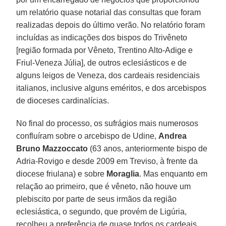
um relatório quase notarial das consultas que foram
realizadas depois do último verão. No relatório foram
incluídas as indicações dos bispos do Trivêneto
[região formada por Vêneto, Trentino Alto-Adige e
Friul-Veneza Júlia], de outros eclesiásticos e de
alguns leigos de Veneza, dos cardeais residenciais
italianos, inclusive alguns eméritos, e dos arcebispos
de dioceses cardinalícias.
No final do processo, os sufrágios mais numerosos
confluíram sobre o arcebispo de Udine,
Andrea
Bruno Mazzoccato
(63 anos, anteriormente bispo de
Adria-Rovigo e desde 2009 em Treviso, à frente da
diocese friulana) e sobre
Moraglia
. Mas enquanto em
relação ao primeiro, que é vêneto, não houve um
plebiscito por parte de seus irmãos da região
eclesiástica, o segundo, que provém de Ligúria,
recolheu a preferência de quase todos os cardeais