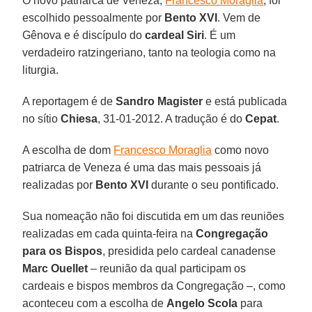
O novo patriarca de Veneza,
Francesco Moraglia
, foi
escolhido pessoalmente por
Bento XVI
. Vem de
Gênova e é discípulo do
cardeal Siri
. É um
verdadeiro ratzingeriano, tanto na teologia como na
liturgia.
A reportagem é de
Sandro Magister
e está publicada
no sítio
Chiesa
, 31-01-2012. A tradução é do
Cepat
.
A escolha de dom
Francesco Moraglia
como novo
patriarca de Veneza é uma das mais pessoais já
realizadas por
Bento XVI
durante o seu pontificado.
Sua nomeação não foi discutida em um das reuniões
realizadas em cada quinta-feira na
Congregação
para os Bispos
, presidida pelo cardeal canadense
Marc Ouellet
– reunião da qual participam os
cardeais e bispos membros da Congregação –, como
aconteceu com a escolha de
Angelo Scola
para