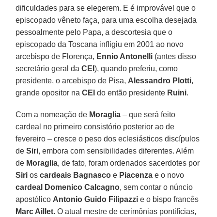
dificuldades para se elegerem. E é improvável que o
episcopado vêneto faça, para uma escolha desejada
pessoalmente pelo Papa, a descortesia que o
episcopado da Toscana infligiu em 2001 ao novo
arcebispo de Florença,
Ennio Antonelli
(antes disso
secretário geral da
CEI
), quando preferiu, como
presidente, o arcebispo de Pisa,
Alessandro Plotti
,
grande opositor na
CEI
do então presidente
Ruini
.
Com a nomeação de
Moraglia
– que será feito
cardeal no primeiro consistório posterior ao de
fevereiro – cresce o peso dos eclesiásticos discípulos
de
Siri
, embora com sensibilidades diferentes. Além
de
Moraglia
, de fato, foram ordenados sacerdotes por
Siri
os
cardeais
Bagnasco
e
Piacenza
e o novo
cardeal
Domenico Calcagno
, sem contar o núncio
apostólico
Antonio Guido Filipazzi
e o bispo francês
Marc Aillet
. O atual mestre de cerimônias pontifícias,