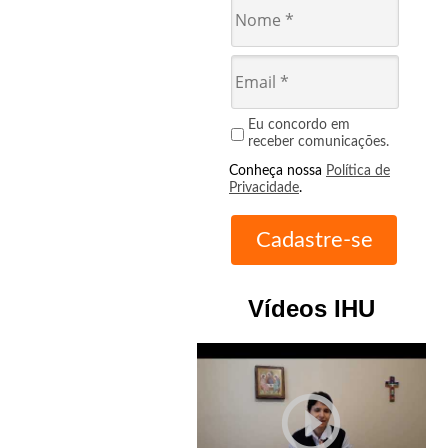
Eu concordo em
receber comunicações.
Conheça nossa
Política de
Privacidade
.
Vídeos IHU
play_circle_outline