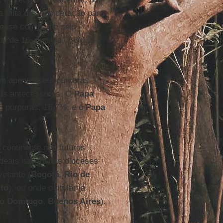
a falta de consideração para
esse continente seis
l de 16, ou seja, 7,6%, e
com apenas sete púrpuras –
eus antecessores. O
Papa
5 púrpuras, 16,7%, e o
Papa
continente nos futuros
rdeais nas muitas dioceses
votante (
Bogotá
,
Rio de
to
), ou onde o titular já
to Domingo
,
Buenos Aires
).