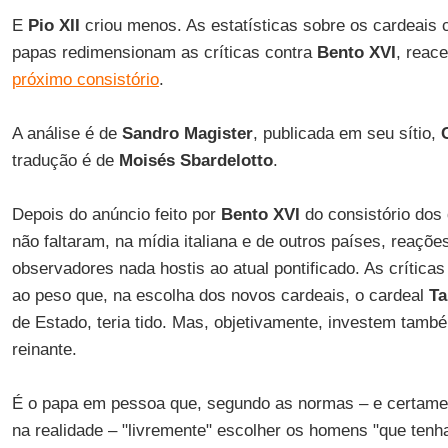
E
Pio XII
criou menos. As estatísticas sobre os cardeais c
papas redimensionam as críticas contra
Bento XVI
, reac
próximo consistório
.
A análise é de
Sandro Magister
, publicada em seu sítio,
tradução é de
Moisés Sbardelotto
.
Depois do anúncio feito por
Bento XVI
do consistório dos 
não faltaram, na mídia italiana e de outros países, reaçõ
observadores nada hostis ao atual pontificado. As crítica
ao peso que, na escolha dos novos cardeais, o cardeal
Ta
de Estado, teria tido. Mas, objetivamente, investem també
reinante.
É o papa em pessoa que, segundo as normas – e certam
na realidade – "livremente" escolher os homens "que ten