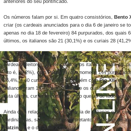
anteriores do seu pontificado.
Os números falam por si. Em quatro consistórios,
Bento 
criar (os cardeais anunciados para o dia 6 de janeiro se t
apenas no dia 18 de fevereiro) 84 purpurados, dos quais 6
últimos, os italianos são 21 (30,1%) e os curiais 28 (41,2
São cotas bem mais altas do que as registrados com o
Be
cardeais eleitores por ele criados, os italianos eram 46, o
isto é, 29,2%), com
Paulo VI
(que nomeou 144 purpurados,
26,4%, e 40 curiais, 27,8%) e também com
Pio XII
(entre
italianos eram 13, ou seja, 24,1%, e os curiais, 10, som
esta última, curiosamente menor do que as de todos os s
Ainda com relação à preponderância de italianas e de curi
cardinalícias, salta aos olhos, entretanto, uma singular a
Ratzinger
e o de
João XXIII
.