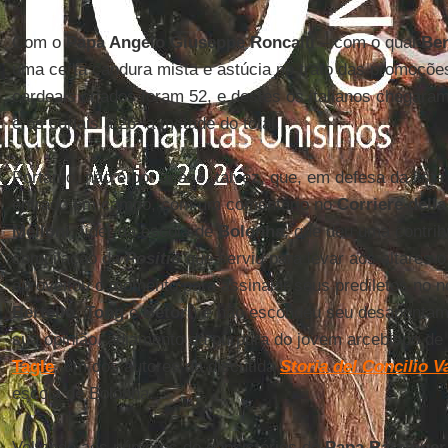
Com o
Papa Angelo Giuseppe Roncalli
– com o qual
Be
uma certa candura mista e astúcia no trato das promoções
cardeais criados foram 52, e destes os italianos chegaram
e os curiais a 26, a metade do total.
Portanto, não é por acaso, talvez, que, em defesa da list
entrado em campo, com um comentário no
Corriere della
Melloni
, líder da escola de
Bolonha
, que deu uma contrib
compilação da
Positio
que serviu para levar aos altares 
aproveitou o momento para assinalar seus prediletos no no
Bertello
,
Tong
e
Betori
) e não escondeu seu desapontam
sua opinião, adiamento da púrpura do jovem arcebispo de
Tagle
, um dos autores da discutida
Storia del Concilio Va
escola de Bolonha.
Voltando aos números do consistórios do
Papa Ratzinger