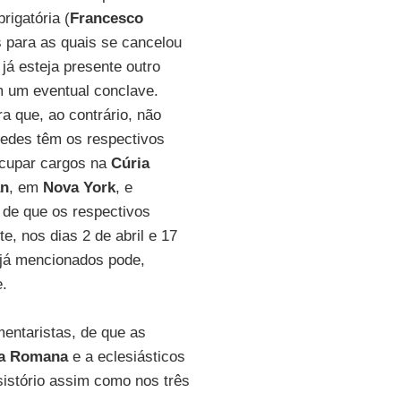
rigatória (
Francesco
s para as quais se cancelou
já esteja presente outro
m um eventual conclave.
ra que, ao contrário, não
sedes têm os respectivos
cupar cargos na
Cúria
an
, em
Nova York
, e
 de que os respectivos
, nos dias 2 de abril e 17
 já mencionados pode,
e.
omentaristas, de que as
ia Romana
e a eclesiásticos
sistório assim como nos três