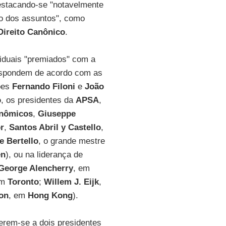
estacando-se "notavelmente
ão dos assuntos", como
Direito Canônico
.
viduais "premiados" com a
respondem de acordo com as
ões
Fernando Filoni
e
João
o
, os presidentes da
APSA
,
onômicos
,
Giuseppe
r
,
Santos Abril y Castello
,
e Bertello
, o grande mestre
en
), ou na liderança de
George Alencherry
, em
em
Toronto
;
Willem J. Eijk
,
on
, em
Hong Kong
).
rem-se a dois presidentes