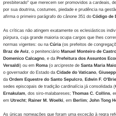
presbiterado" que merecem ser promovidos a cardeais, d
por sua doutrina, costumes, piedade e prudência na gest
afirma o primeiro parágrafo do cânone 351 do
Código de 
As críticas não atingem exatamente os eclesiásticos indi
púrpura, cuja grande maioria ocupa cargos que lhes cor
normas vigentes: ou na
Cúria
(os prefeitos de congregaç
Braz de Aviz
, o penitenciário
Manuel Monteiro de Castr
Domenico Calcagno
, e da
Prefeitura dos Assuntos Ec
Versaldi
) ou em
Roma
(o arcipreste de
Santa Maria Maio
o governador do Estado da
Cidade do Vaticano
,
Giusepp
da
Ordem Equestre do Santo Sepulcro
,
Edwin F. O'Bri
sedes episcopais de tradição cardinalícia já consolidada (
Ernakulam
, dos siro-malabareses;
Thomas C. Collins
, 
em
Utrecht
;
Rainer M. Woelki
, em
Berlim
;
John Tong H
As únicas nomeações que foram uma exceção à regra refe