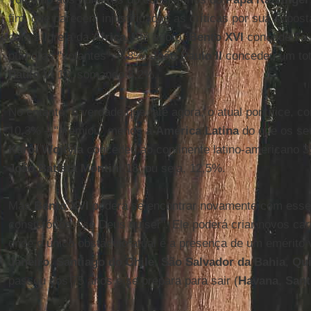
fim, que parecem injustificadas as críticas por sua supost
com a Igreja da
África
. Até agora,
Bento XVI
concedeu a 
púrpuras "votantes", 8,8%.
João Paulo II
concedeu um tota
Paulo VI
12, somando 8,2%.
No entanto, é verdade que, até agora, o atual pontífice, 
10,3% – "premiou" menos a
América Latina
do que os s
Karol Wojtyla
concedeu ao continente latino-americano 3
João Batista Montini
18, ou seja, 12,5%.
Mas
Bento XVI
poderá se encontrar novamente com esse 
consistórios, "se Deus quiser". Ele poderá criar novos ca
onde o único obstáculo atual é a presença de um emérito 
Janeiro
,
Santiago do Chile
,
São Salvador da Bahia
,
Qui
passou dos 75 anos e se prepara para sair (
Havana
,
San