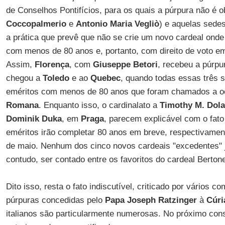
de Conselhos Pontifícios, para os quais a púrpura não é ob
Coccopalmerio
e
Antonio Maria Vegliò
) e aquelas sede
a prática que prevê que não se crie um novo cardeal onde 
com menos de 80 anos e, portanto, com direito de voto e
Assim,
Florença
, com
Giuseppe Betori
, recebeu a púrpu
chegou a
Toledo
e ao
Quebec
, quando todas essas três 
eméritos com menos de 80 anos que foram chamados a o
Romana
. Enquanto isso, o cardinalato a
Timothy M. Dol
Dominik Duka
, em
Praga
, parecem explicável com o fato
eméritos irão completar 80 anos em breve, respectivamente
de maio. Nenhum dos cinco novos cardeais "excedentes"
contudo, ser contado entre os favoritos do cardeal Berton
Dito isso, resta o fato indiscutível, criticado por vários c
púrpuras concedidas pelo
Papa Joseph Ratzinger
à
Cúr
italianos são particularmente numerosas. No próximo con