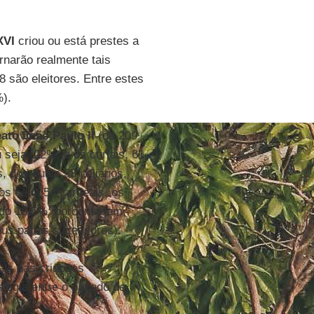
XVI
criou ou está prestes a
ornarão realmente tais
8 são eleitores. Entre estes
%).
ato João Paulo II
(de 209
u seja, 22%, e os curiais, 61,
 dos quais 38 italianos,
 os seus 54 cardeais, os
ando 18,5%: porcentagem,
eus papas sucessores).
ais nas criações
nalogia entre o papado de