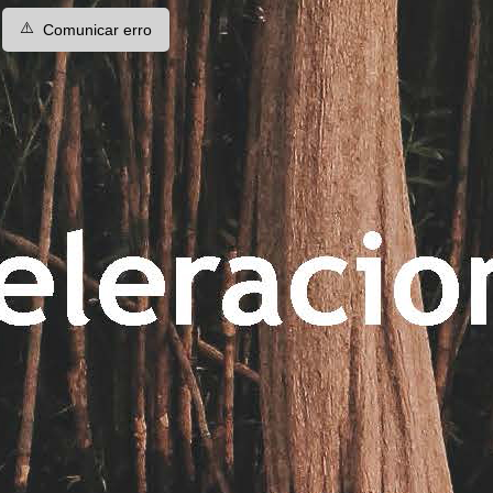
⚠️
Comunicar erro