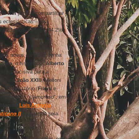
nto XVI
parece compartilhar
 eclesiásticas –, os
 a 23 anos, ou seja, 44,2%,
a dos novos cardeais, tenha
 Sera
, o historiador
Alberto
uição decisiva para a
o
Beato João XXIII
. Melloni
vo consistório (
Filoni
e
ento com o "clamoroso", em
Manila
,
Luis Antonio
ticano II
, produzida pela
, é preciso acrescentar, por