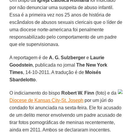
Um bispo da
Igreja Católica Romana
foi indiciado
por não denunciar uma suspeita de abuso infantil.
Essa é a primeira vez nos 25 anos de história de
escândalos de abusos sexuais clericais que o líder de
uma diocese norte-americana foi penalmente
responsabilizado pelo comportamento de um padre
que ele supervisionava.
A reportagem é de
A. G. Sulzberger
e
Laurie
Goodstein
, publicada no jornal
The New York
Times
, 14-10-2011. A tradução é de
Moisés
Sbardelotto
.
O indiciamento do bispo
Robert W. Finn
(foto) e da
Diocese de Kansas City-St. Joseph
por um júri do
condado foi anunciada na sexta-feira. Ele foi acusado
de um delito menor envolvendo um padre acusado de
tirar fotos pornográficas de meninas recentemente,
ainda em 2011. Ambos se declararam inocentes.