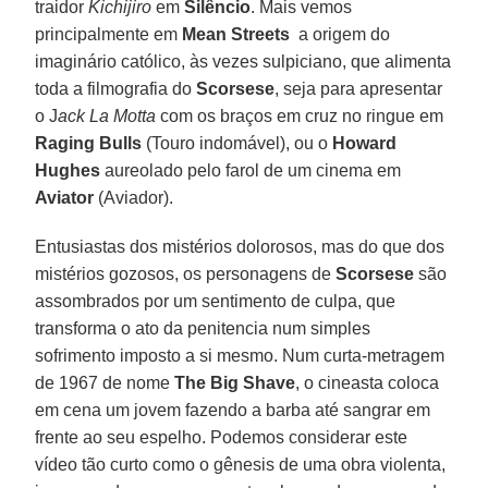
traidor
Kichijiro
em
Silêncio
. Mais vemos
principalmente em
Mean Streets
a origem do
imaginário católico, às vezes sulpiciano, que alimenta
toda a filmografia do
Scorsese
, seja para apresentar
o J
ack La Motta
com os braços em cruz no ringue em
Raging Bulls
(Touro indomável), ou o
Howard
Hughes
aureolado pelo farol de um cinema em
Aviator
(Aviador).
Entusiastas dos mistérios dolorosos, mas do que dos
mistérios gozosos, os personagens de
Scorsese
são
assombrados por um sentimento de culpa, que
transforma o ato da penitencia num simples
sofrimento imposto a si mesmo. Num curta-metragem
de 1967 de nome
The Big Shave
, o cineasta coloca
em cena um jovem fazendo a barba até sangrar em
frente ao seu espelho. Podemos considerar este
vídeo tão curto como o gênesis de uma obra violenta,