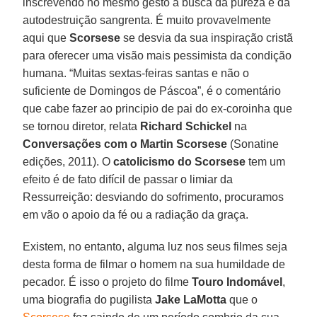
inscrevendo no mesmo gesto a busca da pureza e da
autodestruição sangrenta. É muito provavelmente
aqui que
Scorsese
se desvia da sua inspiração cristã
para oferecer uma visão mais pessimista da condição
humana. “Muitas sextas-feiras santas e não o
suficiente de Domingos de Páscoa”, é o comentário
que cabe fazer ao principio de pai do ex-coroinha que
se tornou diretor, relata
Richard Schickel
na
Conversações com o Martin Scorsese
(Sonatine
edições, 2011). O
catolicismo do Scorsese
tem um
efeito é de fato difícil de passar o limiar da
Ressurreição: desviando do sofrimento, procuramos
em vão o apoio da fé ou a radiação da graça.
Existem, no entanto, alguma luz nos seus filmes seja
desta forma de filmar o homem na sua humildade de
pecador. É isso o projeto do filme
Touro Indomável
,
uma biografia do pugilista
Jake LaMotta
que o