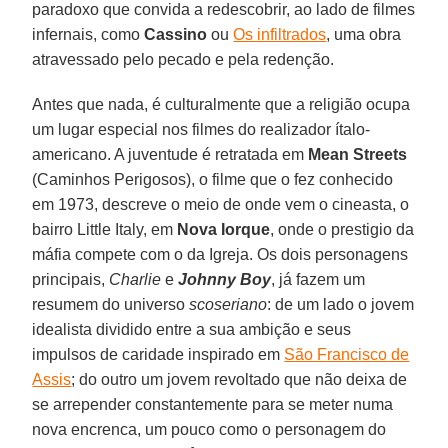
paradoxo que convida a redescobrir, ao lado de filmes
infernais, como
Cassino
ou
Os infiltrados
, uma obra
atravessado pelo pecado e pela redenção.
Antes que nada, é culturalmente que a religião ocupa
um lugar especial nos filmes do realizador ítalo-
americano. A juventude é retratada em
Mean Streets
(Caminhos Perigosos), o filme que o fez conhecido
em 1973, descreve o meio de onde vem o cineasta, o
bairro Little Italy, em
Nova Iorque
, onde o prestigio da
máfia compete com o da Igreja. Os dois personagens
principais,
Charlie
e
Johnny Boy
, já fazem um
resumem do universo
scoseriano
: de um lado o jovem
idealista dividido entre a sua ambição e seus
impulsos de caridade inspirado em
São Francisco de
Assis
; do outro um jovem revoltado que não deixa de
se arrepender constantemente para se meter numa
nova encrenca, um pouco como o personagem do