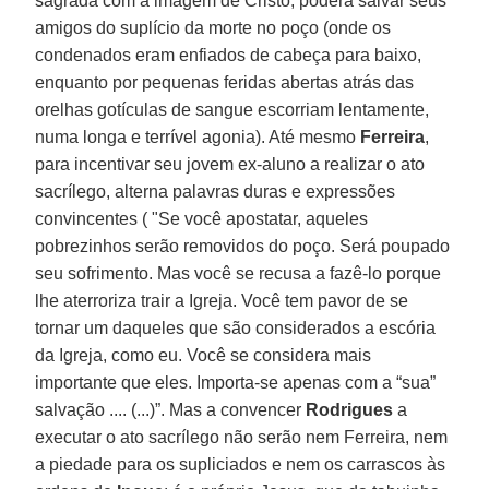
sagrada com a imagem de Cristo, poderá salvar seus
amigos do suplício da morte no poço (onde os
condenados eram enfiados de cabeça para baixo,
enquanto por pequenas feridas abertas atrás das
orelhas gotículas de sangue escorriam lentamente,
numa longa e terrível agonia). Até mesmo
Ferreira
,
para incentivar seu jovem ex-aluno a realizar o ato
sacrílego, alterna palavras duras e expressões
convincentes ( "Se você apostatar, aqueles
pobrezinhos serão removidos do poço. Será poupado
seu sofrimento. Mas você se recusa a fazê-lo porque
lhe aterroriza trair a Igreja. Você tem pavor de se
tornar um daqueles que são considerados a escória
da Igreja, como eu. Você se considera mais
importante que eles. Importa-se apenas com a “sua”
salvação .... (...)”. Mas a convencer
Rodrigues
a
executar o ato sacrílego não serão nem Ferreira, nem
a piedade para os supliciados e nem os carrascos às