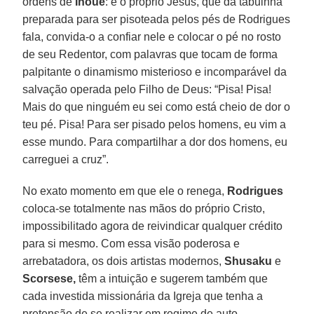
ordens de
Inoue
: é o próprio Jesus, que da tabuinha
preparada para ser pisoteada pelos pés de Rodrigues
fala, convida-o a confiar nele e colocar o pé no rosto
de seu Redentor, com palavras que tocam de forma
palpitante o dinamismo misterioso e incomparável da
salvação operada pelo Filho de Deus: “Pisa! Pisa!
Mais do que ninguém eu sei como está cheio de dor o
teu pé. Pisa! Para ser pisado pelos homens, eu vim a
esse mundo. Para compartilhar a dor dos homens, eu
carreguei a cruz”.
No exato momento em que ele o renega,
Rodrigues
coloca-se totalmente nas mãos do próprio Cristo,
impossibilitado agora de reivindicar qualquer crédito
para si mesmo. Com essa visão poderosa e
arrebatadora, os dois artistas modernos,
Shusaku
e
Scorsese,
têm a intuição e sugerem também que
cada investida missionária da Igreja que tenha a
pretensão de se realizar em regime de auto-