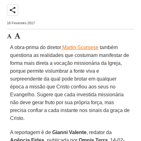
share
16 Fevereiro 2017
A obra-prima do diretor
Martin Scorsese
também
questiona as realidades que costumam manifestar de
forma mais direta a vocação missionária da Igreja,
porque permite vislumbrar a fonte viva e
surpreendente da qual pode brotar em qualquer
época a missão que Cristo confiou aos seus no
Evangelho. Sugere que cada investida missionária
não deve gerar fruto por sua própria força, mas
precisa confiar a cada instante nos sinais da graça de
Cristo.
A reportagem é de
Gianni Valente
, redator da
Agência Fides
, publicada por
Omnis Terra
, 14-02-