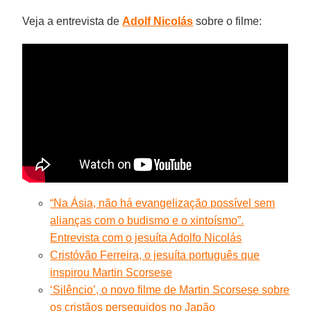
Veja a entrevista de
Adolf Nicolás
sobre o filme:
“Na Ásia, não há evangelização possível sem
alianças com o budismo e o xintoísmo”.
Entrevista com o jesuíta Adolfo Nicolás
Cristóvão Ferreira, o jesuíta português que
inspirou Martin Scorsese
‘Silêncio’, o novo filme de Martin Scorsese sobre
os cristãos perseguidos no Japão