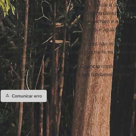
É como se o grão-senhor de
Chikugo
tivesse a última pa
"Em outras terras, a árvore do cristianismo talvez dê folh
fecundos, mas no Japão suas folhas murcham e não nasc
pensastes, padre, nas diferenças de solo e água?".
Sem dúvida, o padre havia pensado, mas não imaginara q
sofrimento alheio pudesse abalar a própria fé na universa
Por isso, no mundo atual, reler
O Silêncio
implica um desa
entre princípios universais e posições fundamentalistas?
⚠️
Comunicar erro