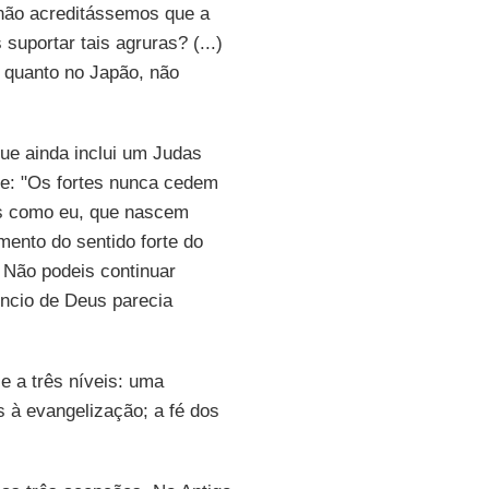
e não acreditássemos que a
suportar tais agruras? (...)
l quanto no Japão, não
que ainda inclui um Judas
ce: "Os fortes nunca cedem
les como eu, que nascem
mento do sentido forte do
. Não podeis continuar
êncio de Deus parecia
se a três níveis: uma
s à evangelização; a fé dos