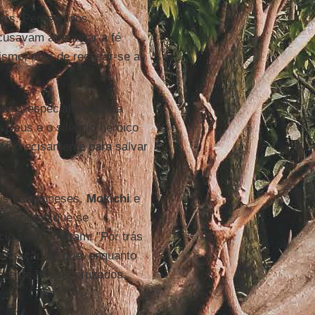
ses. Perseguidos,
ecusavam a renegar a fé
tismo, mas de recusar-se a
ance, especialmente, na
e Deus e o silêncio heroico
fé precisamente para salvar
ois camponeses,
Mokichi
e
 os padres que se
cio se encontram: "Por trás
 sensação de que, enquanto
ce de braços cruzados,