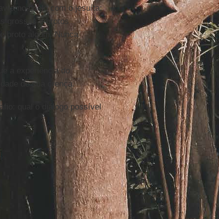
lavra no duelo com o jesuíta:
as grossas e brotos
e broto algum. Nunca
ue a experiência do
lidade de sua crença.
fio: qual o diálogo possível