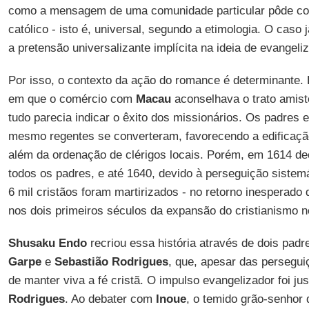
como a mensagem de uma comunidade particular pôde co
católico - isto é, universal, segundo a etimologia. O caso
a pretensão universalizante implícita na ideia de evangeli
Por isso, o contexto da ação do romance é determinante.
em que o comércio com
Macau
aconselhava o trato amis
tudo parecia indicar o êxito dos missionários. Os padres 
mesmo regentes se converteram, favorecendo a edificação
além da ordenação de clérigos locais. Porém, em 1614 de
todos os padres, e até 1640, devido à perseguição sistem
6 mil cristãos foram martirizados - no retorno inesperad
nos dois primeiros séculos da expansão do cristianismo 
Shusaku Endo
recriou essa história através de dois pad
Garpe
e
Sebastião Rodrigues
, que, apesar das persegui
de manter viva a fé cristã. O impulso evangelizador foi ju
Rodrigues
. Ao debater com
Inoue
, o temido grão-senhor