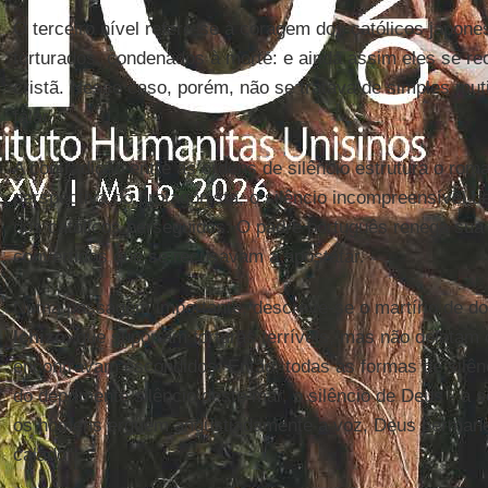
O terceiro nível refere-se à coragem dos católicos japone
torturados, condenados à morte: e ainda assim eles se r
cristã. Nesse caso, porém, não se tratava de simples mu
falar.
A contradição entre as ordens de silêncio estrutura o rom
perspectiva do protagonista, o silêncio incompreensível d
dos católicos perseguidos. O padre português renega sua 
convertidos que se recusavam a apostatar.
Numa passagem importante, descreve-se o martírio de d
Ichizo
, que suportam torturas terríveis, mas não delatam
encontravam escondidos. Então, todas as formas de silên
do deprimente silêncio deste mar, o silêncio de Deus - a
os homens erguem angustiadamente a voz, Deus permane
calado".