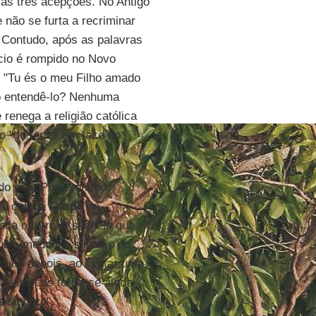
as três acepções. No Antigo
 não se furta a recriminar
 Contudo, após as palavras
ncio é rompido no Novo
: "Tu és o meu Filho amado
o entendê-lo? Nenhuma
 renega a religião católica
o "do terror em face do
ado eco. Por exemplo,
eu colega
Garpe
se
ia o terrível silêncio que
aquele medonho silêncio do
ouco depois, ao visitar uma
 católicos torna-se ainda
 sinistro".