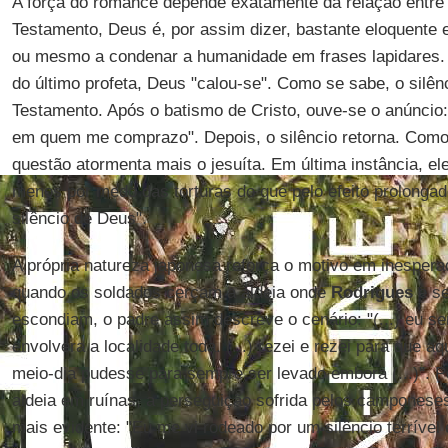
A força do romance depende exatamente da relação entre 
Testamento, Deus é, por assim dizer, bastante eloquente e
ou mesmo a condenar a humanidade em frases lapidares.
do último profeta, Deus "calou-se". Como se sabe, o silê
Testamento. Após o batismo de Cristo, ouve-se o anúncio
em quem me comprazo". Depois, o silêncio retorna. Com
questão atormenta mais o jesuíta. Em última instância, ele
menos por medo das torturas do que pelo efeito prolongad
silêncio de Deus".
A própria natureza japonesa reforça o motivo em inesper
quando os soldados cercam a aldeia onde
Rodrigues
e s
escondiam, o padre assim descreve o cenário: "(...) eu sent
envolvera a localidade toda. (...) rezei e rezei para que 
meio-dia pudesse para sempre ser levado embora (...)". P
aldeia em ruínas, a perseguição sofrida pelos camponeses
mais evidente: "Eu me vi rodeado por um silêncio terrível e