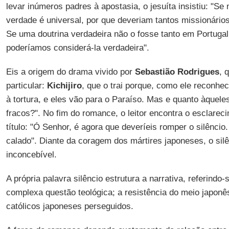
levar inúmeros padres à apostasia, o jesuíta insistiu: "S
verdade é universal, por que deveriam tantos missionários 
Se uma doutrina verdadeira não o fosse tanto em Portuga
poderíamos considerá-la verdadeira".
Eis a origem do drama vivido por
Sebastião Rodrigues
, 
particular:
Kichijiro
, que o trai porque, como ele reconhe
à tortura, e eles vão para o Paraíso. Mas e quanto àque
fracos?". No fim do romance, o leitor encontra o esclareci
título: "Ó Senhor, é agora que deveríeis romper o silêncio
calado". Diante da coragem dos mártires japoneses, o sil
inconcebível.
A própria palavra silêncio estrutura a narrativa, referindo-
complexa questão teológica; a resistência do meio japonê
católicos japoneses perseguidos.