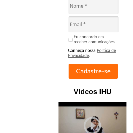
Eu concordo em
receber comunicações.
Conheça nossa
Política de
Privacidade
.
Vídeos IHU
play_circle_outline