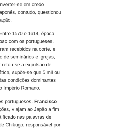
nverter-se em credo
 japonês, contudo, questionou
zação.
 Entre 1570 e 1614, época
toso com os portugueses,
eram recebidos na corte, e
 de seminários e igrejas,
cretou-se a expulsão de
ática, supõe-se que 5 mil ou
o das condições dominantes
no Império Romano.
res portugueses,
Francisco
ções, viajam ao Japão a fim
stificado nas palavras de
 de Chikugo, responsável por