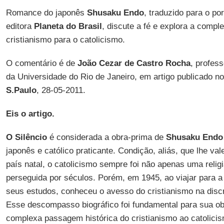
Romance do japonês
Shusaku Endo
, traduzido para o po
editora
Planeta do Brasil
, discute a fé e explora a comp
cristianismo para o catolicismo.
O comentário é de
João Cezar de Castro Rocha
, profes
da Universidade do Rio de Janeiro, em artigo publicado no
S.Paulo
, 28-05-2011.
Eis o artigo.
O Silêncio
é considerada a obra-prima de
Shusaku End
japonês e católico praticante. Condição, aliás, que lhe va
país natal, o catolicismo sempre foi não apenas uma reli
perseguida por séculos. Porém, em 1945, ao viajar para a 
seus estudos, conheceu o avesso do cristianismo na disc
Esse descompasso biográfico foi fundamental para sua o
complexa passagem histórica do cristianismo ao catolicis