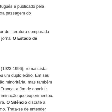
rtuguês e publicado pela
lexa passagem do
sor de literatura comparada
 jornal
O Estado de
o
(1923-1996), romancista
leu um duplo exílio. Em seu
gião minoritária, mas também
França, a fim de concluir
riminação que experimentou.
bra.
O Silêncio
discute a
mo. Trata-se de entender