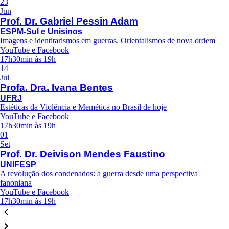
23
Jun
Prof. Dr. Gabriel Pessin Adam
ESPM-Sul e Unisinos
Imagens e identitarismos em guerras. Orientalismos de nova ordem
YouTube e Facebook
17h30min às 19h
14
Jul
Profa. Dra. Ivana Bentes
UFRJ
Estéticas da Violência e Memética no Brasil de hoje
YouTube e Facebook
17h30min às 19h
01
Set
Prof. Dr. Deivison Mendes Faustino
UNIFESP
A revolução dos condenados: a guerra desde uma perspectiva
fanoniana
YouTube e Facebook
17h30min às 19h
keyboard_arrow_left
keyboard_arrow_right