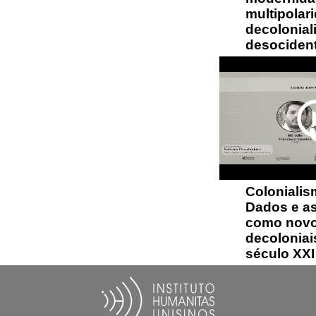
multipolar
decolonial
desocident
play_circ
Colonialis
Dados e as
como novo
decoloniai
século XXI