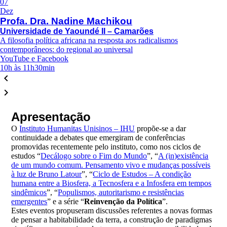
07
Dez
Profa. Dra. Nadine Machikou
Universidade de Yaoundé II – Camarões
A filosofia política africana na resposta aos radicalismos
contemporâneos: do regional ao universal
YouTube e Facebook
10h às 11h30min
keyboard_arrow_left
keyboard_arrow_right
Apresentação
O
Instituto Humanitas Unisinos – IHU
propõe-se a dar
continuidade a debates que emergiram de conferências
promovidas recentemente pelo instituto, como nos ciclos de
estudos “
Decálogo sobre o Fim do Mundo
”, “
A (in)existência
de um mundo comum. Pensamento vivo e mudanças possíveis
à luz de Bruno Latour
”, “
Ciclo de Estudos – A condição
humana entre a Biosfera, a Tecnosfera e a Infosfera em tempos
sindêmicos
”, “
Populismos, autoritarismo e resistências
emergentes
” e a série “
Reinvenção da Política
”.
Estes eventos propuseram discussões referentes a novas formas
de pensar a habitabilidade da terra, a construção de paradigmas