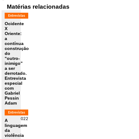
Matérias relacionadas
Entrevistas
Ocidente
X
Oriente:
a
contínua
construção
do
“outro-
inimigo”
a ser
derrotado.
Entrevista
especial
com
Gabriel
Pessin
Adam
Entrevistas
20/07/2022
A
linguagem
Se no
da
final do
violência
século