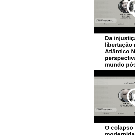
play_circ
Da injustiç
libertação
Atlântico 
perspectiv
mundo pós
play_circ
O colapso
modernida