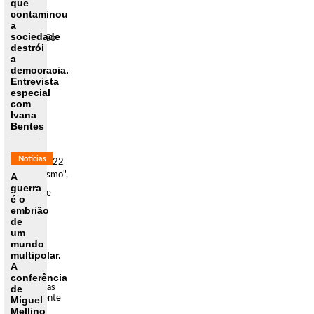
que
XIX o
contaminou
processo
a
de
sociedade
colonização
destrói
do
a
sudeste
democracia.
e leste
Entrevista
asiático,
da
especial
África
com
e do
Ivana
Oriente
Bentes
Médio
deu
origem
Notícias
17/07/2022
ao
"orientalismo",
A
Vivemos
ou
guerra
realmente
seja, à
é o
tempos
construç
embrião
sombrios
[...]
de
no
um
Brasil,
mundo
em
multipolar.
que
A
meninas
conferência
são
de
violentadas
sexualmente
Miguel
e lhes
Mellino