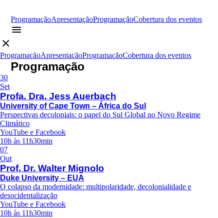
Programação
Apresentação
Programação
Cobertura dos eventos
menu
close
Programação
Apresentação
Programação
Cobertura dos eventos
Programação
30
Set
Profa. Dra. Jess Auerbach
University of Cape Town – África do Sul
Perspectivas decoloniais: o papel do Sul Global no Novo Regime
Climático
YouTube e Facebook
10h às 11h30min
07
Out
Prof. Dr. Walter Mignolo
Duke University – EUA
O colapso da modernidade: multipolaridade, decolonialidade e
desocidentalização
YouTube e Facebook
10h às 11h30min