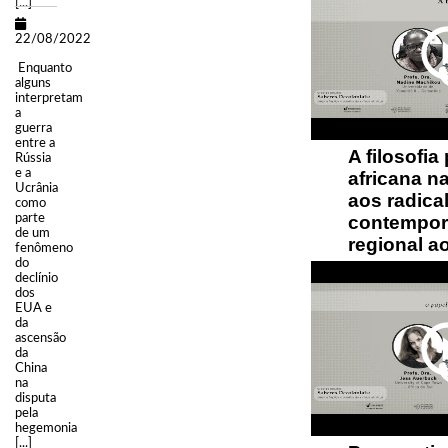
[...]
play_circ
22/08/2022
Enquanto
alguns
interpretam
a
guerra
entre a
A filosofia 
Rússia
e a
africana n
Ucrânia
aos radica
como
contempor
parte
de um
regional a
fenômeno
do
declínio
dos
EUA e
play_circ
da
ascensão
da
China
na
disputa
pela
hegemonia
[...]