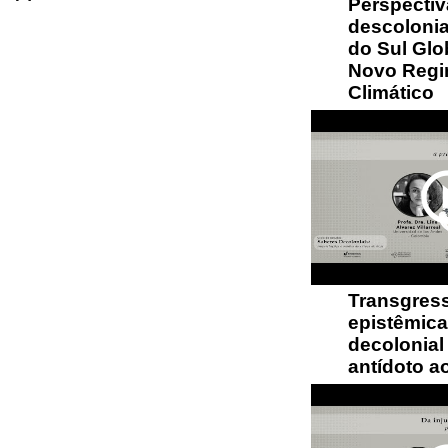
Perspectiv
descolonia
do Sul Glo
Novo Reg
Climático
play_circ
Transgres
epistêmica
decolonia
antídoto ao