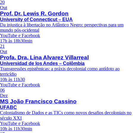
20
Out
Prof. Dr. Lewis R. Gordon
University of Connecticut – EUA
Da injustiça à libertação no Atlântico Negro: perspectivas para um
mundo pós-ocidental
YouTube e Facebook
17h às 18h30min
21
Out
Profa. Dra. Lina Alvarez Villarreal
Universidad de los Andes – Colômbia
Transgressões epistêmicas: a práxis decolonial como antídoto ao
terricídio
10h às 11h30
YouTube e Facebook
06
Dez
MS João Francisco Cassino
UFABC
Colonialismo de Dados e as TICs como novos desafios decoloniais no
século XXI
YouTube e Facebook
10h às 11h30min