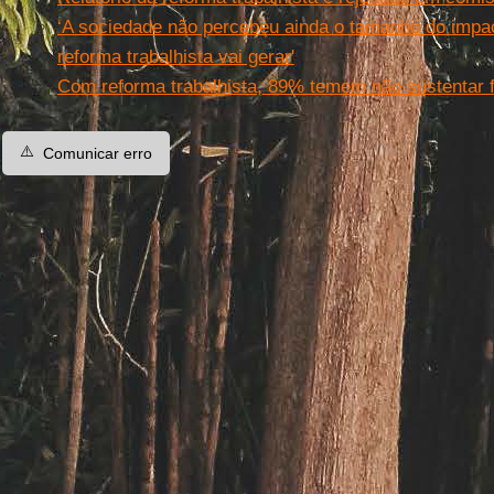
‘A sociedade não percebeu ainda o tamanho do impact
reforma trabalhista vai gerar'
Com reforma trabalhista, 89% temem não sustentar f
⚠️
Comunicar erro