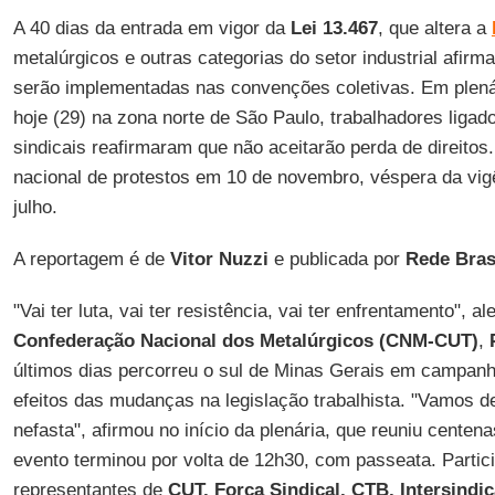
A 40 dias da entrada em vigor da
Lei 13.467
, que altera a
metalúrgicos e outras categorias do setor industrial afi
serão implementadas nas convenções coletivas. Em plená
hoje (29) na zona norte de São Paulo, trabalhadores ligad
sindicais reafirmaram que não aceitarão perda de direito
nacional de protestos em 10 de novembro, véspera da vig
julho.
A reportagem é de
Vitor Nuzzi
e publicada por
Rede Bras
"Vai ter luta, vai ter resistência, vai ter enfrentamento", a
Confederação Nacional dos Metalúrgicos (CNM-CUT)
,
últimos dias percorreu o sul de Minas Gerais em campan
efeitos das mudanças na legislação trabalhista. "Vamos d
nefasta", afirmou no início da plenária, que reuniu centen
evento terminou por volta de 12h30, com passeata. Partic
representantes de
CUT, Força
Sindical, CTB, Intersindi