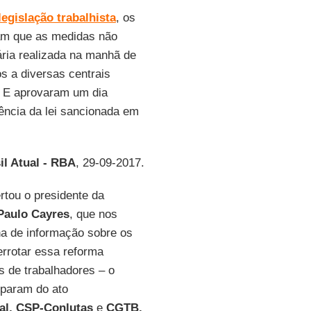
legislação trabalhista
, os
rmam que as medidas não
ria realizada na manhã de
os a diversas centrais
s. E aprovaram um dia
ência da lei sancionada em
il Atual - RBA
, 29-09-2017.
lertou o presidente da
Paulo Cayres
, que nos
ha de informação sobre os
errotar essa reforma
as de trabalhadores – o
iparam do ato
cal, CSP-Conlutas
e
CGTB.