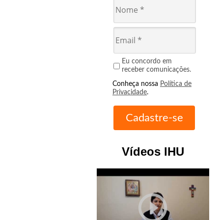
Eu concordo em
receber comunicações.
Conheça nossa
Política de
Privacidade
.
Vídeos IHU
play_circle_outline