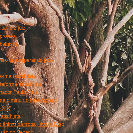
al, diz juiz
projeto
balhista
ra o que esperar do pós-
orma trabalhista
eforma trabalhista
enador Paulo Paim
sta diminuir o desemprego'
 XIX’
abalhista
o ânimo da tropa', avalia Diap
issão do Senado