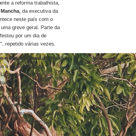
nte a reforma trabalhista,
o
Mancha,
da executiva da
ontece neste país com o
 uma greve geral. Parte da
festou por um dia de
, repetido várias vezes.
s e Metalúrgicas do Brasil
ue a mobilização da
"Não vamos permitir que
andeira é única."
s
, a mobilização pode
etor metalúrgicos. E o
 a reforma de "estatuto do
naturas para um projeto de