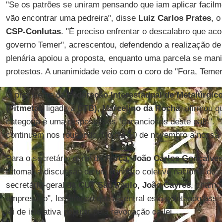
"Se os patrões se uniram pensando que iam aplicar facilme
vão encontrar uma pedreira", disse
Luiz Carlos Prates
, 
CSP-Conlutas
. "É preciso enfrentar o descalabro que ac
governo Temer", acrescentou, defendendo a realização de
plenária apoiou a proposta, enquanto uma parcela se mani
protestos. A unanimidade veio com o coro de "Fora, Temer"
O presidente da
Federação Interestadual de Metalúrgico
(Fitmetal
, ligada à
CTB),
Marcelino da Rocha
, afirmou q
categoria é uma resposta aos "gananciosos deste país". 
continuem nos roubando. No dia 10 de novembro a nossa b
Para o secretário-geral da
Força, João Carlos Gonçalve
retomar a discussão de um contrato coletivo nacional do s
secretário-geral da
CUT São Paulo, João Cayres
, chamou
empresário", lembrando que a central está coletando assi
lei de iniciativa popular pela revogação da lei.