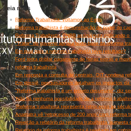
Leia mais
Reforma Trabalhista: voltamos ao Egito
Reforma trabalhista é demonstração do poder do capit
Reforma Trabalhista: CNBB assina nota criticando o 
“Trator” do governo aprova texto-base da reforma tra
Em qual país a reforma trabalhista teve resultado?
Ford tenta driblar pagamento de horas extras e most
reforma trabalhista
Em resposta a consulta de centrais, OIT condena ref
Em dossiê, pesquisadores detalham os impactos da r
“Reforma trabalhista é um projeto desumano”, diz s
'Não há nenhuma possibilidade de a reforma trabalhi
‘Reforma trabalhista representa retrocesso ao século
Anamatra vê 'retrocesso de 200 anos' com reforma tr
Rejeição a relatório da reforma trabalhista 'aumenta 
Relatório da reforma trabalhista é rejeitado em com