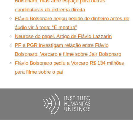
Bolsonaro, mas abre espaço para outras
candidaturas da extrema direita
Flávio Bolsonaro negou pedido de dinheiro antes de
áudio vir à tona: “É mentira”
Neurose do papel. Artigo de Flávio Lazzarin
PF e PGR investigam relação entre Flávio
Bolsonaro, Vorcaro e filme sobre Jair Bolsonaro
Flávio Bolsonaro pediu a Vorcaro R$ 134 milhões
para filme sobre o pai