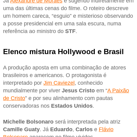
Já
Alexandre de Moraes
é sugerido indiretamente em
uma das últimas cenas do filme. O roteiro descreve
um homem careca, “esguio” e misterioso observando
a posse presidencial em uma sala escura, numa
referência ao ministro do
STF
.
Elenco mistura Hollywood e Brasil
A produção aposta em uma combinação de atores
brasileiros e americanos. O protagonista é
interpretado por
Jim Caviezel
, conhecido
mundialmente por viver
Jesus Cristo
em “
A Paixão
de Cristo
” e por seu alinhamento com pautas
conservadoras nos
Estados Unidos
.
Michelle Bolsonaro
será interpretada pela atriz
Camille Guaty
. Já
Eduardo
,
Carlos
e
Flávio
Bolsonaro
aparecem no filme vividos