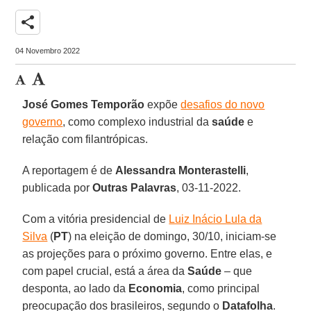
share
04 Novembro 2022
José Gomes Temporão
expõe
desafios do novo
governo
, como complexo industrial da
saúde
e
relação com filantrópicas.
A reportagem é de
Alessandra Monterastelli
,
publicada por
Outras Palavras
, 03-11-2022.
Com a vitória presidencial de
Luiz Inácio Lula da
Silva
(
PT
) na eleição de domingo, 30/10, iniciam-se
as projeções para o próximo governo. Entre elas, e
com papel crucial, está a área da
Saúde
– que
desponta, ao lado da
Economia
, como principal
preocupação dos brasileiros, segundo o
Datafolha
.