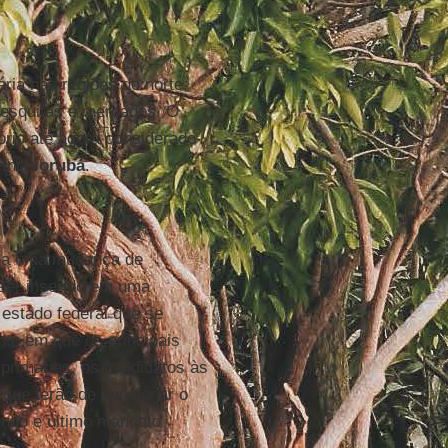
ária nas regiões do norte,
esquitas e mercados. O
ório até agora considerado
etnia
iorubá
.
ta uma mudança de
ser inserido em uma
stado federal que se
to em que os principais
 primárias, os candidatos às
 que terão de sancionar o
undo e último mandato