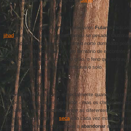
guerra que está ensanguentando o
Sahel
.
Também na Nigéria, grupos de milicianos
Fulanis
radicali
jihad
contra os infiéis, o clima tornou-se pesado. Outrora o
que funciona como um fecho entre o norte dominado pelo
majoritariamente
cristão
, era um território de encontros e
todos: o leite era trocado com o grão, o feno que sobrava
gado e o esterco das vacas fertilizava o solo.
As
tensões
podiam surgir especialmente quando um reba
campo de cultivo de um agricultor - mas os chefes tradici
de manter a
paz
e a
coesão
entre as diferentes comunida
No norte, os períodos de
seca
são cada vez mais recorrent
dezenas de milhares de pessoas a
abandonar suas aldei