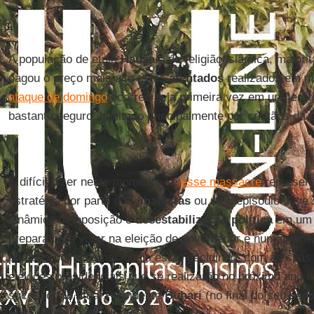
A população de etnia
Hausa
e de religião islâmica, majorit
pagou o preço mais alto pelos
atentados
realizados em m
ataque de domingo
ocorreu pela primeira vez em um territ
bastante seguro, habitado principalmente por cristãos da 
É difícil dizer neste momento se
esse massacre
represen
estratégia por parte dos
jihadistas
ou se o episódio deve 
dinâmica de oposição e
desestabilização política
em um e
prepara para votar na eleição de governador e num momen
partidos políticos nacionais estão decidindo, com as suas
eleições presidenciais que se realizarão no próximo ano e
sucessor do atual Presidente
Buhari
(no final do seu seg