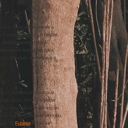
zados teceram louvores à
 "cinturão médio", a região
s
muçulmanos
e o sul
comércio lucrativo
para
 das colheitas alimentava o
nho comia ou pisoteava o
onais ainda tinham o poder
des. Hoje não é mais assim.
es e a instabilidade obrigou
as
. Os
Fulanis
estão se