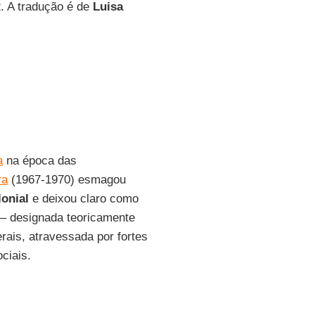
2. A tradução é de
Luisa
a
na época das
ra
(1967-1970) esmagou
lonial
e deixou claro como
o – designada teoricamente
rais, atravessada por fortes
ciais.