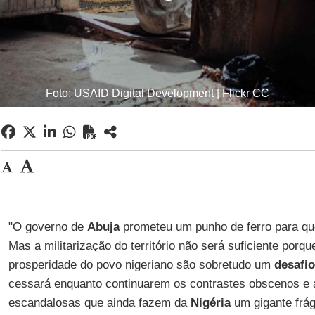
Foto: USAID Digital Development | Flickr CC
"O governo de
Abuja
prometeu um punho de ferro para qu
Mas a militarização do território não será suficiente porq
prosperidade do povo nigeriano são sobretudo um
desafio
cessará enquanto continuarem os contrastes obscenos e 
escandalosas que ainda fazem da
Nigéria
um gigante frág