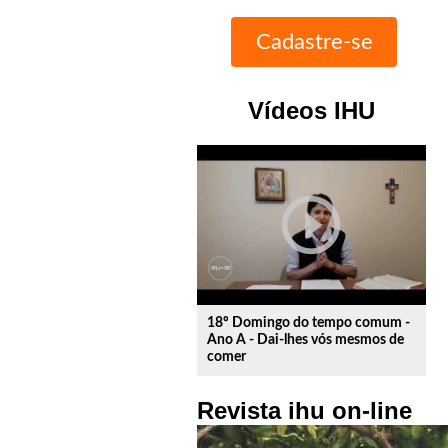
Vídeos IHU
play_circle_outline
18º Domingo do tempo comum -
Ano A - Dai-lhes vós mesmos de
comer
Revista ihu on-line