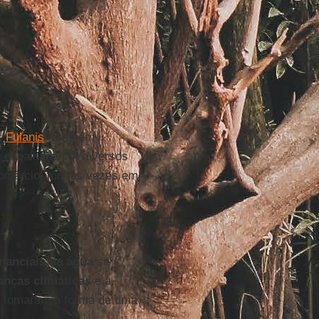
s
Fulanis
(também
espalhada por diversos
comércio, muitas vezes em
nanciais de água
se
nças climáticas
e à
e tomaram a forma de uma