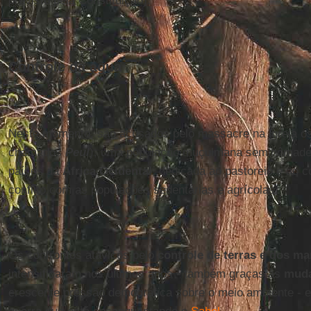
previsto pela Constituição).
Controle da água
Neste momento, são acusados pelo massacre na igreja o
chamados
Peul
), uma população muçulmana seminômade 
países da
África Ocidental
, dedicada ao pastoreio e ao 
conflito com as populações sedentárias e agrícolas.
Os confrontos atávicos pelo
controle de terras e dos ma
intensificaram nos últimos anos - também graças às
muda
crescente pressão demográfica sobre o meio ambiente - 