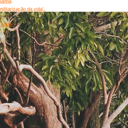
Vianna
ilitarização da vida’.
o poder