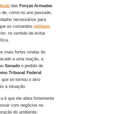
desão
das
Forças Armadas
da de, como no ano passado,
uidados necessários para
a que os comandos
militares
er, no sentido de evitar
tica.
es mais fortes vindas do
ocado a uma reação, a
 ao
Senado
o pedido de
mo Tribunal Federal
,
que se tornou o alvo
is a situação.
ca é que ele afeta fortemente
ressar com negócios no
ioração do ambiente.