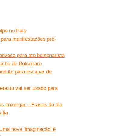
olpe no País
para manifestações pró-
onvoca para ato bolsonarista
toche de Bolsonaro
onduto para escapar de
etexto vai ser usado para
os enxergar – Frases do dia
ília
 Uma nova 'imaginação' é