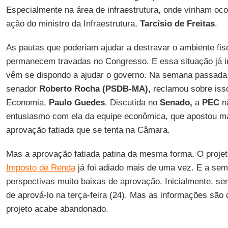
Especialmente na área de infraestrutura, onde vinham oc
ação do ministro da Infraestrutura,
Tarcísio de Freitas
.
As pautas que poderiam ajudar a destravar o ambiente fi
permanecem travadas no Congresso. E essa situação já ir
vêm se dispondo a ajudar o governo. Na semana passada,
senador
Roberto Rocha (PSDB-MA),
reclamou sobre isso
Economia,
Paulo Guedes
. Discutida no
Senado,
a
PEC
nã
entusiasmo com ela da equipe econômica, que apostou ma
aprovação fatiada que se tenta na Câmara.
Mas a aprovação fatiada patina da mesma forma. O projet
Imposto de Renda
já foi adiado mais de uma vez. E a sem
perspectivas muito baixas de aprovação. Inicialmente, ser
de aprová-lo na terça-feira (24). Mas as informações são 
projeto acabe abandonado.