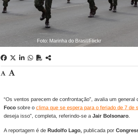
Foto: Marinha do Brasil/Flickr
“Os ventos parecem de confrontação”, avalia um general 
Foco
sobre o
clima que se espera para o feriado de 7 de
deseja isso”, completa, referindo-se a
Jair Bolsonaro
.
A reportagem é de
Rudolfo Lago,
publicada por
Congres