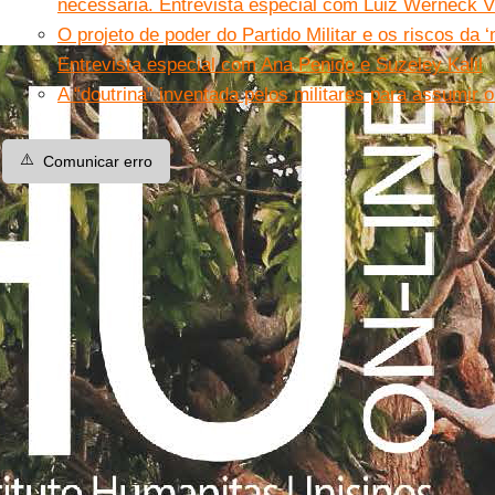
necessária. Entrevista especial com Luiz Werneck 
O projeto de poder do Partido Militar e os riscos da ‘m
Entrevista especial com Ana Penido e Suzeley Kalil
A “doutrina” inventada pelos militares para assumir 
⚠️
Comunicar erro