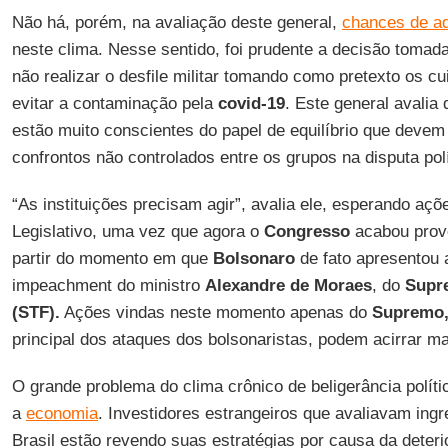
Não há, porém, na avaliação deste general,
chances de a
neste clima. Nesse sentido, foi prudente a decisão toma
não realizar o desfile militar tomando como pretexto os c
evitar a contaminação pela
covid-19
. Este general avali
estão muito conscientes do papel de equilíbrio que devem t
confrontos não controlados entre os grupos na disputa polí
“As instituições precisam agir”, avalia ele, esperando açõ
Legislativo, uma vez que agora o
Congresso
acabou prov
partir do momento em que
Bolsonaro
de fato apresentou
impeachment do ministro
Alexandre de Moraes
, do
Supre
(STF).
Ações vindas neste momento apenas do
Supremo
principal dos ataques dos bolsonaristas, podem acirrar ma
O grande problema do clima crônico de beligerância políti
a
economia
. Investidores estrangeiros que avaliavam ing
Brasil estão revendo suas estratégias por causa da deter