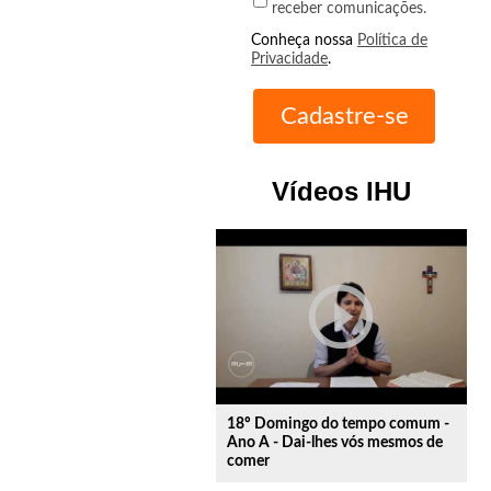
receber comunicações.
Conheça nossa
Política de
Privacidade
.
Vídeos IHU
play_circle_outline
18º Domingo do tempo comum -
Ano A - Dai-lhes vós mesmos de
comer