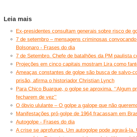
Leia mais
Ex-presidentes consultam generais sobre risco de g
7 de setembro – mensagens criminosas convocando 
Bolsonaro - Frases do dia
7 de Setembro. Chefe de batalhões da PM paulista c
Projeções em cinco capitais mostram Lira como fan
Ameaças constantes de golpe são busca de salvo-c
prisão, afirma o historiador Christian Lynch
Para Chico Buarque, o golpe se aproxima. ‘‘Algum pr
fecharem de vez’’
O óbvio ululante – O golpe a galope que não querem
Manifestações pró-golpe de 1964 fracassam em Bras
Autogolpe - Frases do dia
A crise se aprofunda. Um autogolpe pode agravá-la.