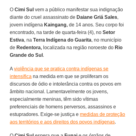
O
Cimi Sul
vem a público manifestar sua indignação
diante do cruel assassinato de
Daiane Griá Sales
,
jovem indígena
Kaingang,
de 14 anos. Seu corpo foi
encontrado, na tarde de quarta-feira (4), no
Setor
Estiva
, na
Terra Indígena do Guarita
, no município
de
Redentora,
localizada na região noroeste do
Rio
Grande do Sul
.
A
violência que se pratica contra indígenas se
intensifica
na medida em que se proliferam os
discursos de ódio e intolerância contra os povos em
âmbito nacional. Lamentavelmente os jovens,
especialmente meninas, têm sido vítimas
preferenciais de homens perversos, assassinos e
estupradores. Exige-se justiça e
medidas de proteção
aos territórios e aos direitos dos povos indígenas
.
O
Cimi Sul
espera que a
Funai
e os órgãos de