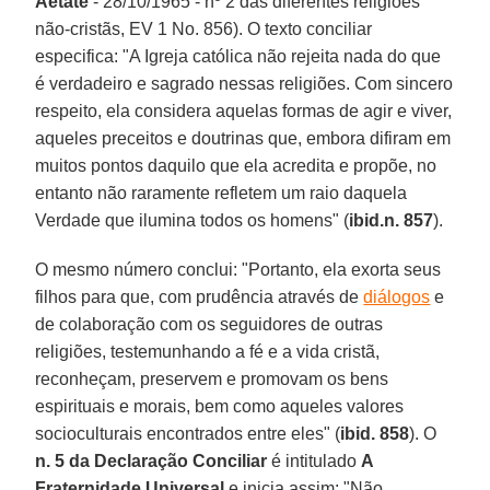
Aetate
- 28/10/1965 - nº 2 das diferentes religiões
não-cristãs, EV 1 No. 856). O texto conciliar
especifica: "A Igreja católica não rejeita nada do que
é verdadeiro e sagrado nessas religiões. Com sincero
respeito, ela considera aquelas formas de agir e viver,
aqueles preceitos e doutrinas que, embora difiram em
muitos pontos daquilo que ela acredita e propõe, no
entanto não raramente refletem um raio daquela
Verdade que ilumina todos os homens" (
ibid.n. 857
).
O mesmo número conclui: "Portanto, ela exorta seus
filhos para que, com prudência através de
diálogos
e
de colaboração com os seguidores de outras
religiões, testemunhando a fé e a vida cristã,
reconheçam, preservem e promovam os bens
espirituais e morais, bem como aqueles valores
socioculturais encontrados entre eles" (
ibid. 858
). O
n. 5 da Declaração Conciliar
é intitulado
A
Fraternidade Universal
e inicia assim: "Não