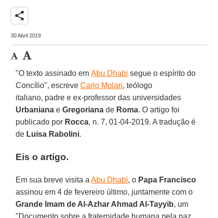
share
30 Abril 2019
"O texto assinado em
Abu Dhabi
segue o espírito do
Concílio", escreve
Carlo Molari
, teólogo
italiano, padre e ex-professor das universidades
Urbaniana
e
Gregoriana
de
Roma
. O artigo foi
publicado por
Rocca
, n. 7, 01-04-2019. A tradução é
de
Luisa Rabolini
.
Eis o artigo.
Em sua breve visita a
Abu Dhabi
, o
Papa Francisco
assinou em 4 de fevereiro último, juntamente com o
Grande Imam de Al-Azhar Ahmad Al-Tayyib
, um
"Documento sobre a fraternidade humana pela paz