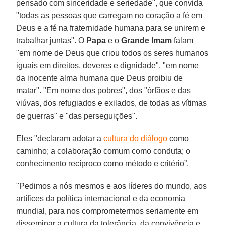
pensado com sinceridade e seriedade", que convida
"todas as pessoas que carregam no coração a fé em
Deus e a fé na fraternidade humana para se unirem e
trabalhar juntas". O
Papa
e o
Grande Imam
falam
"em nome de Deus que criou todos os seres humanos
iguais em direitos, deveres e dignidade", "em nome
da inocente alma humana que Deus proibiu de
matar". "Em nome dos pobres", dos "órfãos e das
viúvas, dos refugiados e exilados, de todas as vítimas
de guerras" e "das perseguições".
Eles "declaram adotar a
cultura do diálogo
como
caminho; a colaboração comum como conduta; o
conhecimento recíproco como método e critério”.
"Pedimos a nós mesmos e aos líderes do mundo, aos
artífices da política internacional e da economia
mundial, para nos comprometermos seriamente em
disseminar a cultura da tolerância, da convivência e