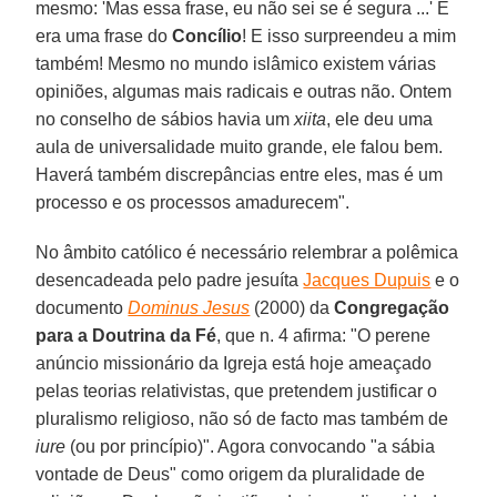
mesmo: 'Mas essa frase, eu não sei se é segura ...' E
era uma frase do
Concílio
! E isso surpreendeu a mim
também! Mesmo no mundo islâmico existem várias
opiniões, algumas mais radicais e outras não. Ontem
no conselho de sábios havia um
xiita
, ele deu uma
aula de universalidade muito grande, ele falou bem.
Haverá também discrepâncias entre eles, mas é um
processo e os processos amadurecem".
No âmbito católico é necessário relembrar a polêmica
desencadeada pelo padre jesuíta
Jacques Dupuis
e o
documento
Dominus Jesus
(2000) da
Congregação
para a Doutrina da Fé
, que n. 4 afirma: "O perene
anúncio missionário da Igreja está hoje ameaçado
pelas teorias relativistas, que pretendem justificar o
pluralismo religioso, não só de facto mas também de
iure
(ou por princípio)". Agora convocando "a sábia
vontade de Deus" como origem da pluralidade de