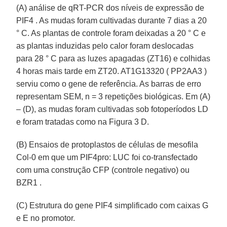
(A) análise de qRT-PCR dos níveis de expressão de
PIF4 . As mudas foram cultivadas durante 7 dias a 20
° C. As plantas de controle foram deixadas a 20 ° C e
as plantas induzidas pelo calor foram deslocadas
para 28 ° C para as luzes apagadas (ZT16) e colhidas
4 horas mais tarde em ZT20. AT1G13320 ( PP2AA3 )
serviu como o gene de referência. As barras de erro
representam SEM, n = 3 repetições biológicas. Em (A)
– (D), as mudas foram cultivadas sob fotoperíodos LD
e foram tratadas como na Figura 3 D.
(B) Ensaios de protoplastos de células de mesofila
Col-0 em que um PIF4pro: LUC foi co-transfectado
com uma construção CFP (controle negativo) ou
BZR1 .
(C) Estrutura do gene PIF4 simplificado com caixas G
e E no promotor.