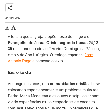
share
24 Abril 2020
A leitura que a Igreja propõe neste domingo é o
Evangelho de Jesus Cristo segundo Lucas 24,13-
35
que corresponde ao Terceiro Domingo da Páscoa,
ciclo A do Ano Litúrgico. O teólogo espanhol
José
Antonio Pagola
comenta o texto.
Eis o texto.
Ao longo dos anos,
nas comunidades cristãs
, foi-se
colocando espontaneamente um problema muito real.
Pedro, Maria Madalena e os outros discípulos tinham
vivido experiências muito «especiais» de encontro
com Jesus vivo após a Sua morte. Experiências que