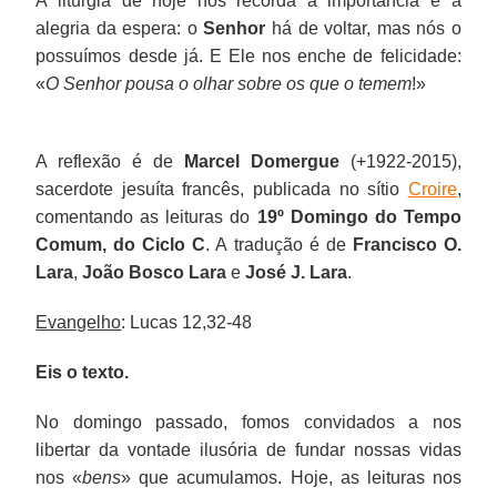
A liturgia de hoje nos recorda a importância e a
alegria da espera: o
Senhor
há de voltar, mas nós o
possuímos desde já. E Ele nos enche de felicidade:
«
O Senhor pousa o olhar sobre os que o temem
!»
A reflexão é de
Marcel Domergue
(+1922-2015),
sacerdote jesuíta francês, publicada no sítio
Croire
,
comentando as leituras do
19º Domingo do Tempo
Comum, do Ciclo C
. A tradução é de
Francisco O.
Lara
,
João Bosco Lara
e
José J. Lara
.
Evangelho
: Lucas 12,32-48
Eis o texto.
No domingo passado, fomos convidados a nos
libertar da vontade ilusória de fundar nossas vidas
nos «
bens
» que acumulamos. Hoje, as leituras nos