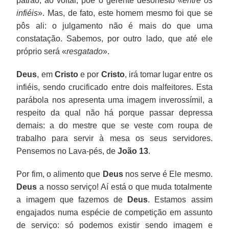
patrão, ao voltar, põe o gerente desonesto «
entre os
infiéis
». Mas, de fato, este homem mesmo foi que se
pôs ali: o julgamento não é mais do que uma
constatação. Sabemos, por outro lado, que até ele
próprio será «
resgatado
».
Deus
, em
Cristo
e por
Cristo
, irá tomar lugar entre os
infiéis, sendo crucificado entre dois malfeitores. Esta
parábola nos apresenta uma imagem inverossímil, a
respeito da qual não há porque passar depressa
demais: a do mestre que se veste com roupa de
trabalho para servir à mesa os seus servidores.
Pensemos no Lava-pés, de
João 13
.
Por fim, o alimento que
Deus
nos serve é Ele mesmo.
Deus
a nosso serviço! Aí está o que muda totalmente
a imagem que fazemos de
Deus
. Estamos assim
engajados numa espécie de competição em assunto
de serviço: só podemos existir sendo imagem e