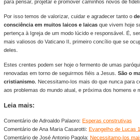
para pensar, projetar e promover caminhos novos de fidel
Por isso temos de valorizar, cuidar e agradecer tanto o
de
consciência em muitos laicos e laicas
que vivem hoje su
pertença à Igreja de um modo lúcido e responsável. É, se
mais valiosos do Vaticano II, primeiro concílio que se ocu
deles.
Estes crentes podem ser hoje o fermento de umas paróq
renovadas em torno de seguirmos fiéis a Jesus.
São o ma
cristianismo.
Necessitamo-los mais do que nunca para co
aos problemas do mundo atual, e próxima dos homens e m
Leia mais:
Comentário de Adroaldo Palaoro:
Esperas construtivas
Comentário de Ana Maria Casarotti:
Evangelho de Lucas 1
Comentário de José Antonio Pagola:
Necessitamo-los mai