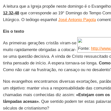
A leitura que a Igreja propõe neste domingo é o Evangel
12,32-48
que corresponde ao 19° Domingo do Tempo Comu
Litúrgico. O teólogo espanhol
José Antonio Pagola
comenta
Eis o texto
As primeiras gerações cristãs viram-se
Fonte:
http://www.
muito rapidamente obrigadas a colocar-
se uma questão decisiva. A vinda de Cristo ressuscitado
tinha pensado de início. A espera tornava-se longa.
Como 
Como não cair na frustração, no cansaço ou no desalento
Nos evangelhos encontramos diversas exortações, paráb
um objetivo: manter viva a responsabilidade das comunid
chamadas mais conhecidas diz assim:
«Estejam com os r
lâmpadas acesas».
Que sentido podem ter estas palavras
séculos de cristianismo?