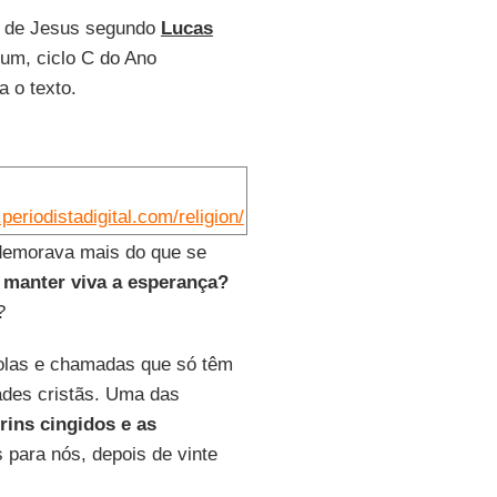
ho de Jesus segundo
Lucas
m, ciclo C do Ano
 o texto.
periodistadigital.com/religion/
 demorava mais do que se
manter viva a esperança?
?
olas e chamadas que só têm
ades cristãs. Uma das
ins cingidos e as
 para nós, depois de vinte