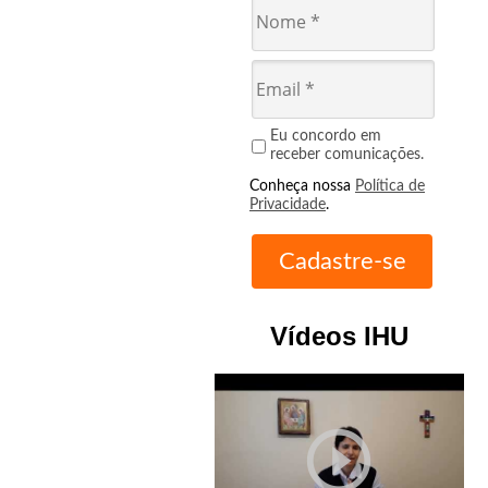
Eu concordo em
receber comunicações.
Conheça nossa
Política de
Privacidade
.
Vídeos IHU
play_circle_outline