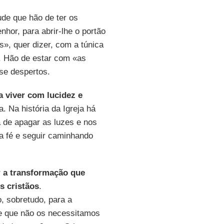
tude que hão de ter os
nhor, para abrir-lhe o portão
», quer dizer, com a túnica
. Hão de estar com «as
se despertos.
a viver com lucidez e
a. Na história da Igreja há
 de apagar as luzes e nos
a fé e seguir caminhando
 a transformação que
s cristãos
.
 sobretudo, para a
ce que não os necessitamos