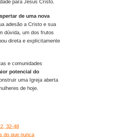
idade para Jesus Cristo.
spertar de uma nova
a adesão a Cristo e sua
m dúvida, um dos frutos
pou direta e explicitamente
uias e comunidades
ior potencial do
nstruir uma Igreja aberta
ulheres de hoje.
2, 32-48
s do que nunca