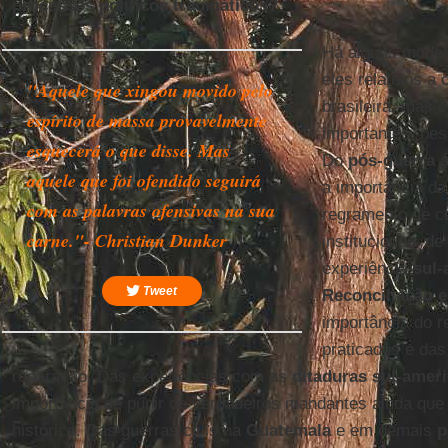
processos políticos traumáticos?
Há alguns modelo
eles relativos a 
"Aquele que xingou movido pelo
brasileira, mas 
espírito de massa provavelmente
importantes, pes
esquecerá o que disse. Mas
Do
pós-guerra 
aquele que foi ofendido seguirá
a importância d
com as palavras ofensivas na sua
regramento de ce
carne."- Christian Dunker
institucionais de
experiência
sul-
Tweet
Reconciliação 
importância do 
praticados e das
reparação. Das experiências com as
ditaduras sul-amer
importância de punir os verdadeiros mandantes ainda que 
histórico. Das guerras civis na
Guatemala
e em demais
p