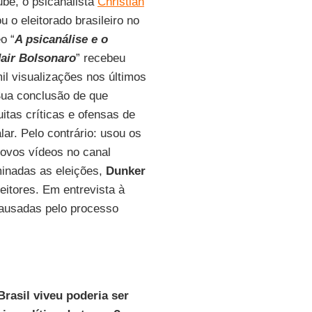
be, o psicanalista
Christian
 o eleitorado brasileiro no
o “
A psicanálise e o
Jair Bolsonaro
” recebeu
il visualizações nos últimos
ua conclusão de que
itas críticas e ofensas de
ar. Pelo contrário: usou os
novos vídeos no canal
minadas as eleições,
Dunker
eitores. Em entrevista à
causadas pelo processo
Brasil viveu poderia ser