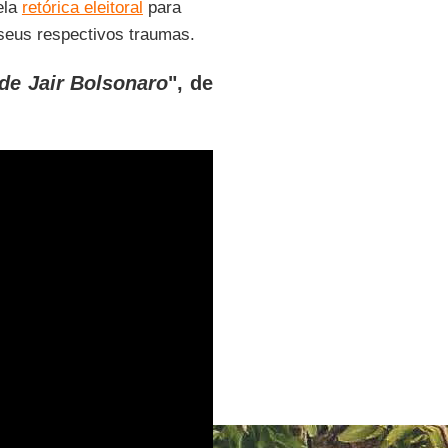
ela
retórica eleitoral
para
seus respectivos traumas.
 de Jair Bolsonaro
", de