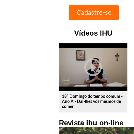
Vídeos IHU
play_circle_outline
18º Domingo do tempo comum -
Ano A - Dai-lhes vós mesmos de
comer
Revista ihu on-line