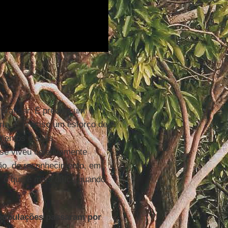
 praticar. É preciso um
ria. É preciso um esforço de
imentos e suas
se viveu coletivamente
ão, de reconhecimento, em
, o que é mais difícil quando
 populações passaram por