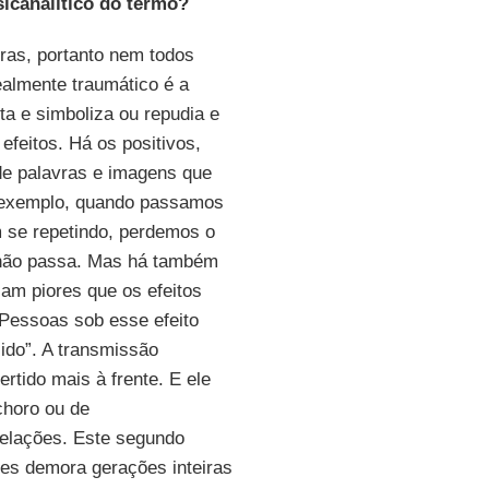
sicanalítico do termo?
ras, portanto nem todos
ealmente traumático é a
ta e simboliza ou repudia e
efeitos. Há os positivos,
de palavras e imagens que
 exemplo, quando passamos
m se repetindo, perdemos o
 não passa. Mas há também
iam piores que os efeitos
 Pessoas sob esse efeito
ido”. A transmissão
rtido mais à frente. E ele
choro ou de
relações. Este segundo
zes demora gerações inteiras