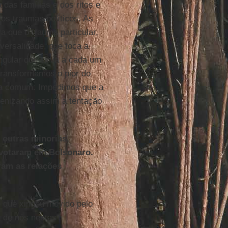
 das famílias e dos ritos e
os traumas políticos. As
a que o trauma particular,
versalidade, que toca a
ngular que sirva a cada um
transformamos o pior do
cia comum. Impedimos que a
enizando assim a tentação
outras minorias,
 votaram em Bolsonaro.
ram as relações
e que xingou movido pelo
 de nós nestas