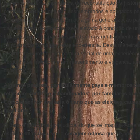
devemos trazer a importância de reconstituição da história
partilhas coletivas que são desmembrados e apagados pel
experiências locais precisam de alguma generalização par
daquele grupo de pessoas, seja elevado à condição de uni
todas as pessoas, para desta extrairmos um fragmento si
de nós na transmissão desta experiência. Desta maneira 
sofrimento no melhor da partilha social de uma experiên
vergonha se transforme em ressentimento e vingança, am
da repetição.
Algumas pessoas, particularmente gays e membros de 
relataram sentir-se "abandonados" por familiares que
Como o senhor avaliaria o dano que as eleições causa
familiares?
O dano é muito mais prejudicial do que se imagina. Aquel
espírito de massa
e pela
coragem odiosa
que se apossa