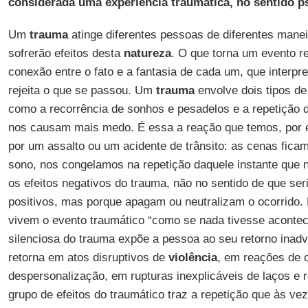
considerada uma experiência traumática, no sentido p
Um
trauma
atinge diferentes pessoas de diferentes manei
sofrerão efeitos desta
natureza
. O que torna um evento r
conexão entre o fato e a fantasia de cada um, que interpre
rejeita o que se passou. Um
trauma
envolve dois tipos de 
como a recorrência de sonhos e pesadelos e a repetição 
nos causam mais medo. É essa a reação que temos, por
por um assalto ou um acidente de trânsito: as cenas fica
sono, nos congelamos na repetição daquele instante que
os efeitos negativos do trauma, não no sentido de que ser
positivos, mas porque apagam ou neutralizam o ocorrido.
vivem o evento traumático “como se nada tivesse acontec
silenciosa do trauma expõe a pessoa ao seu retorno inadve
retorna em atos disruptivos de
violência
, em reações de 
despersonalização, em rupturas inexplicáveis de laços e 
grupo de efeitos do traumático traz a repetição que às ve