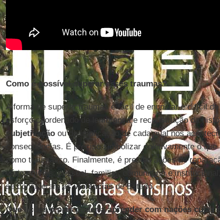
Como é possível superar esses traumas?
A forma de superar traumas é fácil de enunciar e difícil de
esforço coordenado de lembrança e reconstrução da histó
subjetivação
ou de implicação de cada qual nos acontec
consequências. É preciso simbolizar coletivamente o que 
como traumático. Finalmente, é preciso ações de reparaç
vários níveis: pessoal, familiar, comunitário e institucional
se consideram as
violências
de Estado.
Que lições o país poderia aprender com nações cujas