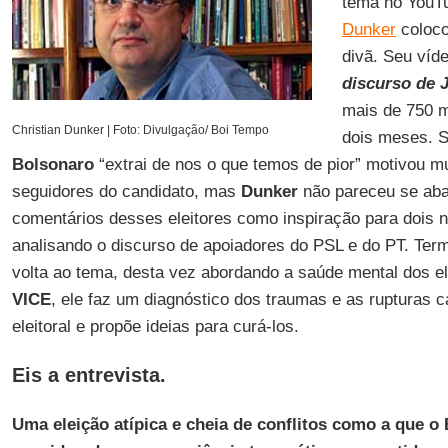
tema no YouTu
Dunker
colocou
divã. Seu víde
discurso de 
mais de 750 m
Christian Dunker | Foto: Divulgação/ Boi Tempo
dois meses. S
Bolsonaro
“extrai de nos o que temos de pior” motivou mu
seguidores do candidato, mas
Dunker
não pareceu se abal
comentários desses eleitores como inspiração para dois 
analisando o discurso de apoiadores do PSL e do PT. Ter
volta ao tema, desta vez abordando a saúde mental dos el
VICE
, ele faz um diagnóstico dos traumas e as rupturas 
eleitoral e propõe ideias para curá-los.
Eis a entrevista.
Uma eleição atípica e cheia de conflitos como a que o 