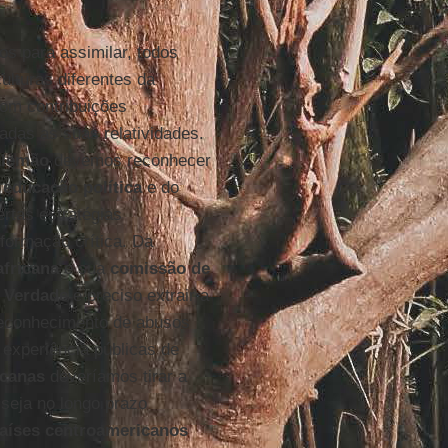
s para assimilar, todos
culturas diferentes da
com contribuições
adas as suas relatividades.
alemão
devemos reconhecer
a
educação política
e do
rtas estratégias
 formação crítica. Da
africana
e sua
comissão de
e Verdade
é preciso extrair a
reconhecimento de abusos
 experiência públicas de
icanas
deveríamos tirar a
seja no longo prazo
aíses centroamericanos