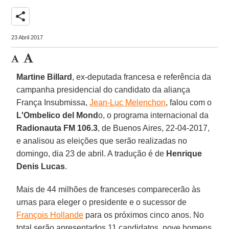
share
23 Abril 2017
Martine Billard
, ex-deputada francesa e referência da
campanha presidencial do candidato da aliança
França Insubmissa,
Jean-Luc Melenchon
, falou com o
L'Ombelico del Mond
o, o programa internacional da
Radionauta FM 106.3
, de Buenos Aires, 22-04-2017,
e analisou as eleições que serão realizadas no
domingo, dia 23 de abril. A tradução é de
Henrique
Denis Lucas
.
Mais de 44 milhões de franceses comparecerão às
urnas para eleger o presidente e o sucessor de
François Hollande
para os próximos cinco anos. No
total serão apresentados 11 candidatos, nove homens