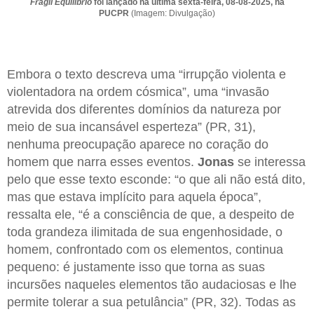
Frágil Equilíbrio
foi lançado na última sexta-feira, 08-08-2025, na
PUCPR
(Imagem: Divulgação)
Embora o texto descreva uma “irrupção violenta e
violentadora na ordem cósmica”, uma “invasão
atrevida dos diferentes domínios da natureza por
meio de sua incansável esperteza” (PR, 31),
nenhuma preocupação aparece no coração do
homem que narra esses eventos.
Jonas
se interessa
pelo que esse texto esconde: “o que ali não está dito,
mas que estava implícito para aquela época”,
ressalta ele, “é a consciência de que, a despeito de
toda grandeza ilimitada de sua engenhosidade, o
homem, confrontado com os elementos, continua
pequeno: é justamente isso que torna as suas
incursões naqueles elementos tão audaciosas e lhe
permite tolerar a sua petulância” (PR, 32). Todas as