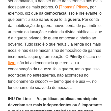
ser combatida, a não ser obter transferência dos mais
ricos para os mais pobres. O
[Thomas] Piketty
, por
exemplo, diz que na
democracia
isso é irrelevante; o
que permitiu isso na
Europa
foi a
guerra
. Por conta
da mobilização de guerra houve perda de patrimônio,
aumento da taxação e calote da dívida pública — que
é a riqueza privada de quem empresta dinheiro ao
governo. Tudo isso é o que reduziu a renda dos mais
ricos, e não esse mecanismo democrático de ganhos
incrementais que geram reação. O
Piketty
é claro no
livro
: não foi a democracia que reduziu a
concentração da riqueza, foi a guerra, tanto que isso
aconteceu no entreguerras, não aconteceu no
funcionamento
smooth
— termo que ele usa —, no
funcionamento suave da democracia.
IHU On-Line — As políticas públicas municipais
deveriam ser mais independentes ou é importante