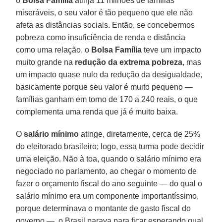
o
Bolsa Família
atinja 11 milhões de famílias
miseráveis, o seu valor é tão pequeno que ele não
afeta as distâncias sociais. Então, se concebermos
pobreza como insuficiência de renda e distância
como uma relação, o
Bolsa Família
teve um impacto
muito grande na
redução da extrema pobreza
, mas
um impacto quase nulo da redução da desigualdade,
basicamente porque seu valor é muito pequeno —
famílias ganham em torno de 170 a 240 reais, o que
complementa uma renda que já é muito baixa.
O
salário mínimo
atinge, diretamente, cerca de 25%
do eleitorado brasileiro; logo, essa turma pode decidir
uma eleição. Não à toa, quando o salário mínimo era
negociado no parlamento, ao chegar o momento de
fazer o orçamento fiscal do ano seguinte — do qual o
salário mínimo era um componente importantíssimo,
porque determinava o montante de gasto fiscal do
governo —, o Brasil parava para ficar esperando qual