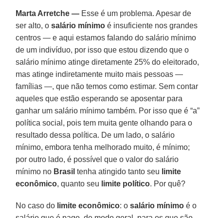
Marta Arretche —
Esse é um problema. Apesar de
ser alto, o
salário mínimo
é insuficiente nos grandes
centros — e aqui estamos falando do salário mínimo
de um indivíduo, por isso que estou dizendo que o
salário mínimo atinge diretamente 25% do eleitorado,
mas atinge indiretamente muito mais pessoas —
famílias —, que não temos como estimar. Sem contar
aqueles que estão esperando se aposentar para
ganhar um salário mínimo também. Por isso que é “a”
política social, pois tem muita gente olhando para o
resultado dessa política. De um lado, o salário
mínimo, embora tenha melhorado muito, é mínimo;
por outro lado, é possível que o valor do salário
mínimo no
Brasil
tenha atingido tanto seu
limite
econômico
, quanto seu
limite político
. Por quê?
No caso do
limite econômico
: o
salário mínimo
é o
salário que é pago, de modo geral, para os que são