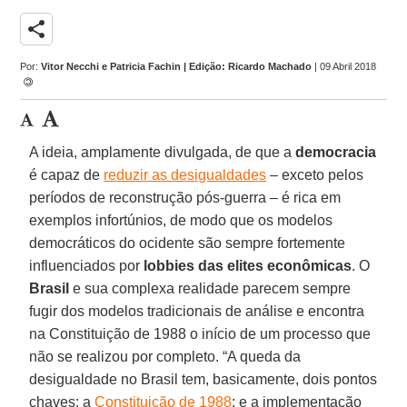
share
Por:
Vitor Necchi e Patricia Fachin | Edição: Ricardo Machado
| 09 Abril 2018
A ideia, amplamente divulgada, de que a
democracia
é capaz de
reduzir as desigualdades
– exceto pelos
períodos de reconstrução pós-guerra – é rica em
exemplos infortúnios, de modo que os modelos
democráticos do ocidente são sempre fortemente
influenciados por
lobbies das elites econômicas
. O
Brasil
e sua complexa realidade parecem sempre
fugir dos modelos tradicionais de análise e encontra
na Constituição de 1988 o início de um processo que
não se realizou por completo. “A queda da
desigualdade no Brasil tem, basicamente, dois pontos
chaves: a
Constituição de 1988
; e a implementação