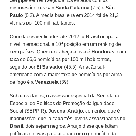
Sergipe
vêm em seguida. Os estados com os
menores índices são
Santa Catarina
(7,5) e
São
Paulo
(8,2). A média brasileira em 2014 foi de 21,2
vítimas por 100 mil habitantes.
Com dados verificados até 2012, o
Brasil
ocupa, a
nível internacional, a 10ª posição em um ranking de
cem países. Quem encabeça a lista é
Honduras
, com
taxa de 66,6 homicídios por 100 mil habitantes,
seguido por
El Salvador
(45,5). A nação sul-
americana com a maior taxa de homicídios por arma
de fogo é a
Venezuela
(39).
Sobre os dados, o assessor especial da Secretaria
Especial de Políticas de Promoção da Igualdade
Social (SEPPIR),
Juvenal Araújo
, comentou que é
inadmissível que, a cada três jovens assassinados no
Brasil
, dois sejam negros. Araújo disse que faltam
políticas efetivas para acabar com o genocídio da