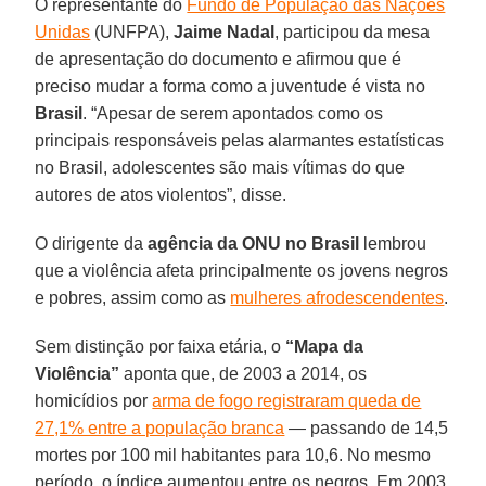
O representante do
Fundo de População das Nações
Unidas
(UNFPA),
Jaime Nadal
, participou da mesa
de apresentação do documento e afirmou que é
preciso mudar a forma como a juventude é vista no
Brasil
. “Apesar de serem apontados como os
principais responsáveis pelas alarmantes estatísticas
no Brasil, adolescentes são mais vítimas do que
autores de atos violentos”, disse.
O dirigente da
agência da ONU no Brasil
lembrou
que a violência afeta principalmente os jovens negros
e pobres, assim como as
mulheres afrodescendentes
.
Sem distinção por faixa etária, o
“Mapa da
Violência”
aponta que, de 2003 a 2014, os
homicídios por
arma de fogo registraram queda de
27,1% entre a população branca
— passando de 14,5
mortes por 100 mil habitantes para 10,6. No mesmo
período, o índice aumentou entre os negros. Em 2003,