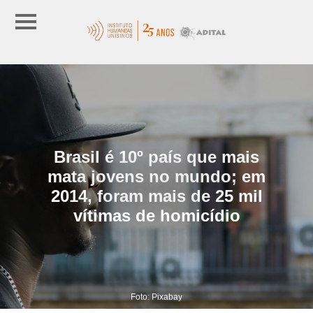
Brasil é 10º país que mais
mata jovens no mundo; em
2014, foram mais de 25 mil
vítimas de homicídio
Foto: Pixabay