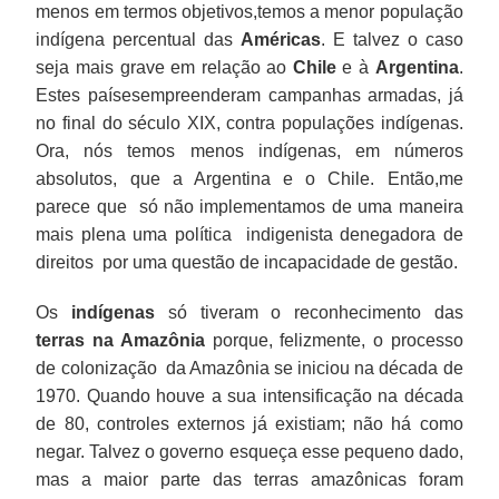
menos em termos objetivos,temos a menor população
-
indígena percentual das
Américas
. E talvez o caso
um
seja mais grave em relação ao
Chile
e à
Argentina
.
acordo
Estes paísesempreenderam campanhas armadas, já
para
no final do século XIX, contra populações indígenas.
que
Ora, nós temos menos indígenas, em números
a
absolutos, que a Argentina e o Chile. Então,me
União
parece que só não implementamos de uma maneira
cumprisse
mais plena uma política indigenista denegadora de
seu
direitos por uma questão de incapacidade de gestão.
dever.
O
Os
indígenas
só tiveram o reconhecimento das
exótico
terras na Amazônia
porque, felizmente, o processo
desse
de colonização da Amazônia se iniciou na década de
compromisso
1970. Quando houve a sua intensificação na década
é
de 80, controles externos já existiam; não há como
que,
negar. Talvez o governo esqueça esse pequeno dado,
via
mas a maior parte das terras amazônicas foram
de