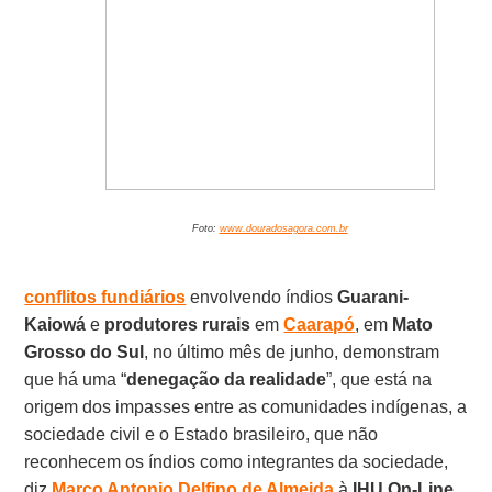
Foto:
www.douradosagora.com.br
conflitos fundiários
envolvendo índios
Guarani-
Kaiowá
e
produtores rurais
em
Caarapó
, em
Mato
Grosso do Sul
, no último mês de junho, demonstram
que há uma “
denegação da realidade
”, que está na
origem dos impasses entre as comunidades indígenas, a
sociedade civil e o Estado brasileiro, que não
reconhecem os índios como integrantes da sociedade,
diz
Marco Antonio Delfino de Almeida
à
IHU On-Line
,