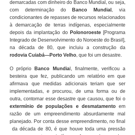
regra,
demarcadas com dinheiro do Banco Mundial, ou seja,
esses
com determinação do
Banco Mundial
, via
compromissos
condicionantes de repasses de recursos relacionados
são
à demarcação de terras indígenas, especialmente
feitos
depois da implantação do
Polonoroeste
[Programa
para
Integrado de Desenvolvimento do Noroeste do Brasil],
cumprimento
na década de 80, que incluiu a construção da
de
rodovia Cuiabá—Porto Velho
, que foi um desastre.
legislação
infraconstitucional,
O próprio
Banco Mundia
l, finalmente, verificou a
mas
besteira que fez, publicando um relatório em que
estamos
afirmava que medidas adicionais teriam que ser
falando
implementadas, e procurou, de uma forma ou de
de
outra, contornar esse desastre que causou, que foi o
um
extermínio de populações e desmatamento
em
acordo
razão de um empreendimento absurdamente mal
para
planejado. Por conta desse empreendimento, no final
cumprir
da década de 80, é que houve toda uma pressão
a