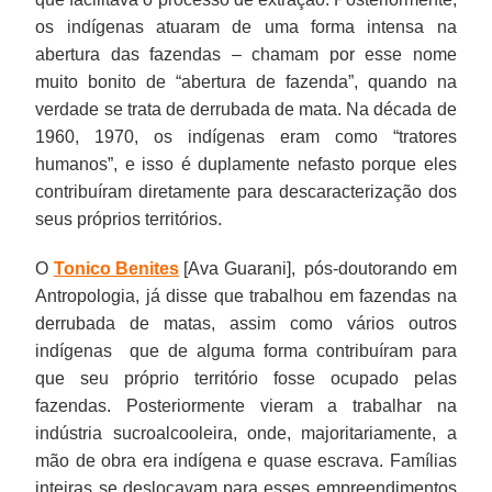
os indígenas atuaram de uma forma intensa na
abertura das fazendas – chamam por esse nome
muito bonito de “abertura de fazenda”, quando na
verdade se trata de derrubada de mata. Na década de
1960, 1970, os indígenas eram como “tratores
humanos”, e isso é duplamente nefasto porque eles
contribuíram diretamente para descaracterização dos
seus próprios territórios.
O
Tonico Benites
[Ava Guarani], pós-doutorando em
Antropologia, já disse que trabalhou em fazendas na
Em
derrubada de matas, assim como vários outros
1978
indígenas que de alguma forma contribuíram para
havia
que seu próprio território fosse ocupado pelas
uma
fazendas. Posteriormente vieram a trabalhar na
determinação
indústria sucroalcooleira, onde, majoritariamente, a
para
mão de obra era indígena e quase escrava. Famílias
que
inteiras se deslocavam para esses empreendimentos