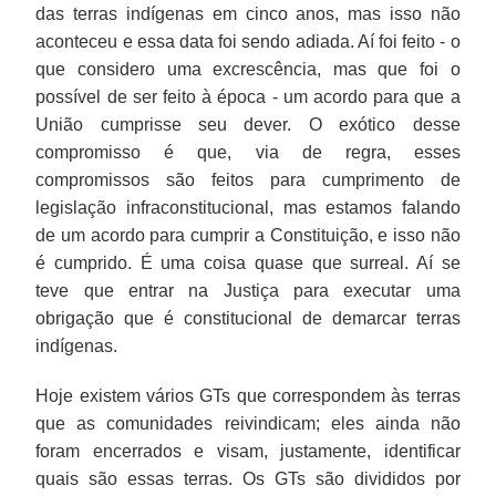
das terras indígenas em cinco anos, mas isso não
Iguatemipeguá,
aconteceu e essa data foi sendo adiada. Aí foi feito - o
TI
que considero uma excrescência, mas que foi o
Dourados
Peguá,
possível de ser feito à época - um acordo para que a
a
União cumprisse seu dever. O exótico desse
TI
compromisso é que, via de regra, esses
Brilhante
compromissos são feitos para cumprimento de
Peguá
legislação infraconstitucional, mas estamos falando
e
de um acordo para cumprir a Constituição, e isso não
a
é cumprido. É uma coisa quase que surreal. Aí se
TI
teve que entrar na Justiça para executar uma
Nhandéva
obrigação que é constitucional de demarcar terras
Peguá.
indígenas.
A
partir
Hoje existem vários GTs que correspondem às terras
do
que as comunidades reivindicam; eles ainda não
trabalho
foram encerrados e visam, justamente, identificar
desses
quais são essas terras. Os GTs são divididos por
GTs