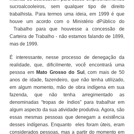
houvesse
sucroalcooleiros, sem qualquer tipo de direito
a
trabalhista. Para termos uma ideia, em 1999 é que
demarcação
houve um acordo com o Ministério dPúblico do
das
Trabalho para que houvesse a concessão de
terras
Carteira de Trabalho - não estamos falando de 1899,
indígenas
mas de 1999.
em
cinco
É interessante, nesse processo de denegação da
anos,
realidade, que, dificilmente, você encontrará uma
mas
pessoa em
Mato Grosso do Sul
, com mais de 50
isso
anos de idade, fazendeiro, que não tenha utilizado,
não
em algum momento, mão de obra indígena em sua
aconteceu
fazenda, que não tenha arregimentado as
e
denominadas “tropas de índios” para trabalhar em
essa
algum aspecto da sua atividade produtiva. Agora, são
data
foi
essas mesmas pessoas que denegam a existência
sendo
desses indígenas. Enquanto eles foram úteis, eram
adiada.
considerados pessoas, mas a partir do momento em