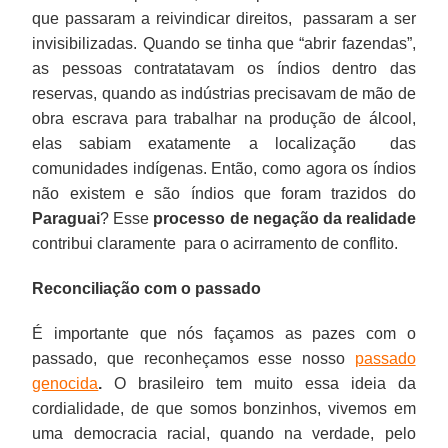
Aí
que passaram a reivindicar direitos, passaram a ser
foi
invisibilizadas. Quando se tinha que “abrir fazendas”,
feito
as pessoas contratatavam os índios dentro das
-
reservas, quando as indústrias precisavam de mão de
o
obra escrava para trabalhar na produção de álcool,
que
elas sabiam exatamente a localização das
considero
comunidades indígenas. Então, como agora os índios
uma
não existem e são índios que foram trazidos do
excrescência,
Paraguai
? Esse
processo de negação da realidade
mas
contribui claramente para o acirramento de conflito.
que
foi
Reconciliação com o passado
o
possível
É importante que nós façamos as pazes com o
de
passado, que reconheçamos esse nosso
passado
ser
genocida
.
O brasileiro tem muito essa ideia da
feito
cordialidade, de que somos bonzinhos, vivemos em
à
uma democracia racial, quando na verdade, pelo
época