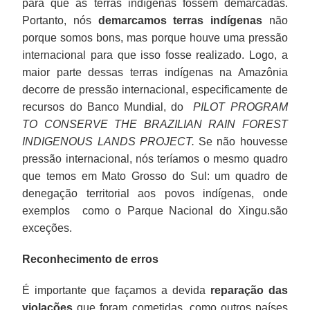
para que as terras indígenas fossem demarcadas.
Constituição,
Portanto, nós
demarcamos terras indígenas
não
e
porque somos bons, mas porque houve uma pressão
isso
internacional para que isso fosse realizado. Logo, a
não
maior parte dessas terras indígenas na Amazônia
é
decorre de pressão internacional, especificamente de
cumprido.
recursos do Banco Mundial, do
PILOT PROGRAM
É
TO CONSERVE THE BRAZILIAN RAIN FOREST
uma
INDIGENOUS LANDS PROJECT.
Se não houvesse
coisa
pressão internacional, nós teríamos o mesmo quadro
quase
que temos em Mato Grosso do Sul: um quadro de
que
surreal.
denegação territorial aos povos indígenas, onde
Aí
exemplos como o Parque Nacional do Xingu.são
se
exceções.
teve
Reconhecimento de erros
que
entrar
É importante que façamos a devida
reparação das
na
violações
que foram cometidas, como outros países
Justiça