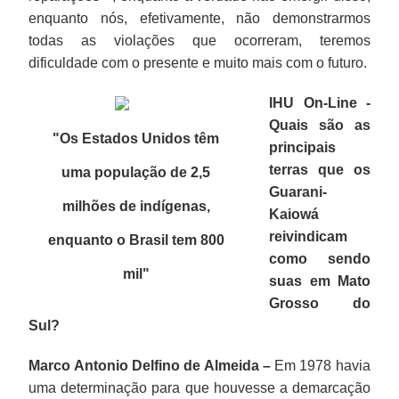
essas
enquanto nós, efetivamente, não demonstrarmos
terras.
todas as violações que ocorreram, teremos
Os
dificuldade com o presente e muito mais com o futuro.
GTs
são
IHU On-Line -
divididos
Quais são as
por
"Os Estados Unidos têm
principais
bacias
terras que os
uma população de 2,5
hidrográficas:
Guarani-
GT
milhões de indígenas,
Kaiowá
TI
reivindicam
enquanto o Brasil tem 800
Amambaipeguá,
como sendo
GT
mil
"
suas em Mato
TI
Grosso do
Dourados
Sul?
Amambaipeguá,
GT
Marco Antonio Delfino de Almeida –
Em 1978 havia
Apapeguá,
uma determinação para que houvesse a demarcação
TI