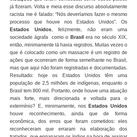
já fizeram. Volta e meia esse discurso absolutamente
para
racista me é falado: “Nós deveríamos fazer o mesmo
executar
uma
processo que houve nos Estados Unidos”. Os
obrigação
Estados Unidos
, felizmente, não eram uma
que
sociedade ágrafa como o
Brasil
era no século XIX,
é
então, minimamente lá havia registros. Muitas vezes o
constitucional
que é colocado como um massacre é um registro de
de
ações que ocorreram de forma semelhante no Brasil,
demarcar
mas que aqui não foram registradas e documentadas.
terras
Resultado: hoje os Estados Unidos têm uma
indígenas.
população de 2,5 milhões de indígenas, enquanto o
Brasil tem 800 mil. Portanto, onde houve uma atuação
mais forte, mais direcionada e voltada para o
extermínio? E, minimamente, nos
Estados Unidos
Hoje
houve reconhecimento, ainda que de forma
existem
econômica, dos erros que foram cometidos: eles
vários
reconheceram que erraram na elaboração dos
GTs
tratados, que enganaram os índios na hora de assinar
que