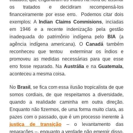
correspondem
os tratados e decidiram recompensá-los
às
financeiramente por esse erro. Podemos citar dois
terras
exemplos: A
Indian Claims Commisions
, inciadas
que
em 1946 e a recente indenização pela gestão
as
inadequada do patrimônio indígena pelo
BIA
(a
comunidades
agência indígena americana). O
Canadá
também
reivindicam;
reconheceu que tentou exterminar os índios e
eles
promoveu as medidas necessárias para que esse
ainda
erro fosse reparado. Na
Austrália
e na
Guatemala
,
não
aconteceu a mesma coisa.
foram
encerrados
No
Brasil
, se fica com essa ilusão tropicalista de que
e
somos cordiais, de que respeitamos a diversidade,
visam,
quando a realidade caminha em outra direção.
justamente,
Enquanto não fizermos, de uma forma muito clara, as
identificar
pazes com o passado, que é um processo inerente à
quais
justiça de transição
– o levantamento das
são
reparações –, enquanto a verdade não emergir disso,