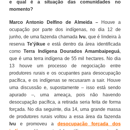
e qual é a situação das comunidades no
no
âmbito
momento?
desse
Marco Antonio Delfino de Almeida –
Houve a
Compromisso
ocupação por parte dos indígenas, no dia 12 de
de
junho, de uma fazenda chamada
Ivu
, que é lindeira à
Ajuste
de
reserva
Te'ýikue
e está dentro da área identificada
Conduta,
como
Terra Indígena Dourados Amambaipeguá
,
mas
que é uma terra indígena de 55 mil hectares. No dia
infelizmente,
13 houve um processo de negociação entre
até
produtores rurais e os ocupantes para desocupação
o
pacífica, e os indígenas se recusaram a sair. Houve
momento,
uma discussão e, supostamente – isso está sendo
ele
apurado –, uma ameaça, pois não havendo
não
desocupação pacífica, a retirada seria feita de forma
foi
forçada. No dia seguinte, dia 14, uma grande massa
implementado.
de produtores rurais voltou a essa área da fazenda
Ivu
e promoveu a
desocupação forçada dos