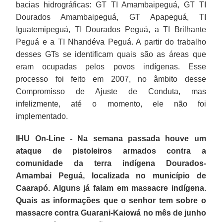
bacias hidrográficas: GT TI Amambaipeguá, GT TI
se
Dourados Amambaipeguá, GT Apapeguá, TI
identificam
Iguatemipeguá, TI Dourados Peguá, a TI Brilhante
quais
Peguá e a TI Nhandéva Peguá. A partir do trabalho
são
desses GTs se identificam quais são as áreas que
as
eram ocupadas pelos povos indígenas. Esse
áreas
processo foi feito em 2007, no âmbito desse
que
Compromisso de Ajuste de Conduta, mas
eram
infelizmente, até o momento, ele não foi
ocupadas
implementado.
pelos
povos
IHU On-Line - Na semana passada houve um
indígenas.
ataque de pistoleiros armados contra a
Esse
comunidade da terra indígena Dourados-
processo
Amambai Peguá, localizada no município de
foi
Caarapó. Alguns já falam em massacre indígena.
feito
Quais as informações que o senhor tem sobre o
em
massacre contra Guarani-Kaiowá no mês de junho
2007,