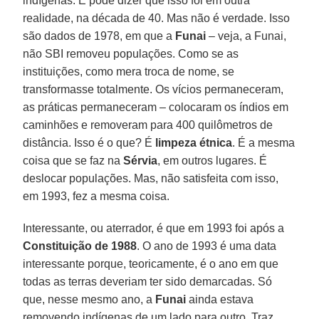
indígenas. E pode dizer que isso foi em outra
realidade, na década de 40. Mas não é verdade. Isso
são dados de 1978, em que a
Funai
– veja, a Funai,
não SBI removeu populações. Como se as
instituições, como mera troca de nome, se
transformasse totalmente. Os vícios permaneceram,
as práticas permaneceram – colocaram os índios em
caminhões e removeram para 400 quilômetros de
distância. Isso é o que? É
limpeza étnica
. É a mesma
coisa que se faz na
Sérvia
, em outros lugares. É
deslocar populações. Mas, não satisfeita com isso,
em 1993, fez a mesma coisa.
Interessante, ou aterrador, é que em 1993 foi após a
Constituição de 1988
. O ano de 1993 é uma data
interessante porque, teoricamente, é o ano em que
todas as terras deveriam ter sido demarcadas. Só
que, nesse mesmo ano, a
Funai
ainda estava
removendo indígenas de um lado para outro. Traz