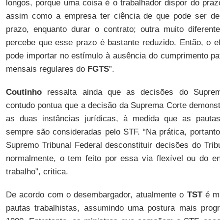
longos, porque uma coisa é o trabalhador dispor do praz
assim como a empresa ter ciência de que pode ser de
prazo, enquanto durar o contrato; outra muito diferent
percebe que esse prazo é bastante reduzido. Então, o e
pode importar no estímulo à ausência do cumprimento pat
mensais regulares do
FGTS
”.
Coutinho
ressalta ainda que as decisões do Suprem
contudo pontua que a decisão da Suprema Corte demonstr
as duas instâncias jurídicas, à medida que as paut
sempre são consideradas pelo STF. “Na prática, portanto
Supremo Tribunal Federal desconstituir decisões do Trib
normalmente, o tem feito por essa via flexível ou do en
trabalho”, critica.
De acordo com o desembargador, atualmente o
TST
é m
pautas trabalhistas, assumindo uma postura mais prog