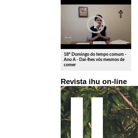
play_circle_outline
18º Domingo do tempo comum -
Ano A - Dai-lhes vós mesmos de
comer
Revista ihu on-line