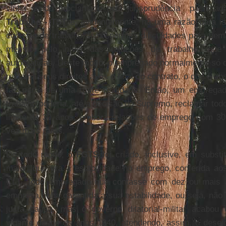
vinha sendo proclamado pela jurisprudência pacifica
Trabalho - TST
e, evidentemente, há uma razão para is
contrato de trabalho, tem enormes dificuldades para dem
mesmo pelo nível das relações de trabalho, que 
autocráticas. Deste modo, o empregado normalmente só 
reclama seus direitos após o final do contrato, o que é a
faz parte de uma triste realidade. Então, um empreg
trabalho poderia, até a decisão do Supremo, reclamar tod
limite de 30 anos, embora relações de emprego com 30
vez mais raras.
De todo modo, o
FGTS
foi criado, inclusive, em substi
maior, que era a estabilidade no emprego, conferida aos
CLT. Todo empregado que contasse com dez ou mais 
empresa tinha garantida a sua estabilidade, ou seja, nã
justa causa, mas o governo ditatorial-militar acabou
vigente desde os anos 1940, atendendo, assim, o desej