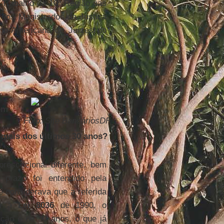
 Trabalho da 10ª Região nas
 dos Magistrados da Justiça
ino-Americana de Juízes do
em
Foto: Site BancáriosDF
 mais dos últimos 30 anos?
escricional diferente, bem
prazo foi entendido pela
e considerava que a referida
Com a
Lei 8036
de 1990, o
ição é de 30 anos, o que já