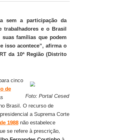
sa
sem a participação da
 trabalhadores e o Brasil
m suas famílias que podem
e isso acontece”, afirma o
T da 10ª Região (Distrito
para cinco
o de
Foto: Portal Cesed
as
 no Brasil. O recurso de
presidencial a Suprema Corte
 de 1988
não estabelece
ue se refere à prescrição,
albo Fernandes Coutinho
à