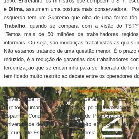
1990. Entretanto, os ministros que compõem o STF, esc
e
Dilma
, assumem uma postura mais conservadora. “Por
esquerda tem um Supremo que olha de uma forma tão 
Trabalho
, quando se compara com a visão do TST?”,
“Temos mais de 50 milhões de trabalhadores regido
informais. Ou seja, são mudanças trabalhistas as quais i
Não estamos tratando de uma questão menor. É o prazo 
reduzido, é a redução de garantias dos trabalhadores com 
terceirização que se encaminha para ser liberada de form
tem ficado muito restrito ao debate entre os operadores d
Juiz do Trabalho desde 1992,
Grijalbo
Coutinho
é mestr
Universidade Federal de Minas Gerais - UFMG e mes
Direitos Humanos e Globalização pela Universidade Pab
Espanha. Concluiu, ainda, curso de Pós-Graduação em D
Universidade de Brasília e de Direito e Processo do Tr
do curso de Especialista em Economia do Trabalho e Sin