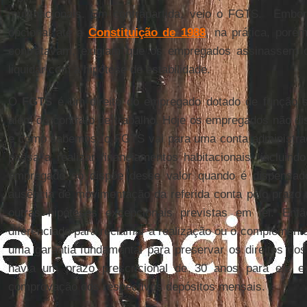
multinacionais. Em contrapartida, veio o FGTS. Embo
opcional até a
Constituição de 1988
, na prática, poré
contratavam, exigiam que os empregados assinassem o
liquidar com a hipótese de estabilidade.
O
FGTS
é um direito do empregado dotado de função so
além do contrato de trabalho. Hoje os empregados não 
e como sabemos, o FGTS vai para uma conta administrad
passa a realizar financiamentos habitacionais, incluind
empregado só dispõe desse valor quando é dispensad
ausência de movimentação da referida conta pelo prazo
outras hipóteses excepcionais previstas em lei. Ent
diferenciado para reclamar a realização ou o complement
uma garantia fundamental para preservar os direitos d
havia um prazo prescricional de 30 anos para ele e
comprovação dos respectivos depósitos mensais.