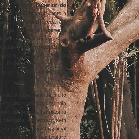
da do
Tribunal Superior do
so: o empregado, durante o
andar contra a empresa, até
ainda são profundamente
demanda contra a empresa e
bsolutamente lamentável, mas
ado com 10, 15, 20 anos de
o o FGTS não recolhido até o
 anos no Brasil sejam cada
tuição a uma garantia muito
 trabalhadores regidos pela
anos de serviço na mesma
o poderia ser dispensado sem
 com essa conquista social
o das empresas nacionais e