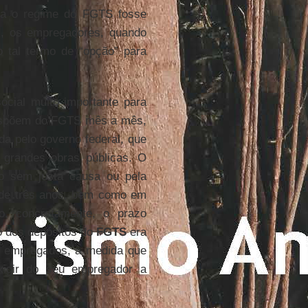
ra o regime do FGTS fosse
m, os empregadores, quando
 tal termo de “opção” para
cial muito importante para
dispõem do FGTS mês a mês,
a pelo governo federal, que
o grandes obras públicas. O
o sem justa causa ou pela
 de três anos, bem como em
ão, concretamente, o prazo
o dos depósitos do
FGTS
era
os empregados, à medida que
xigir do seu empregador a