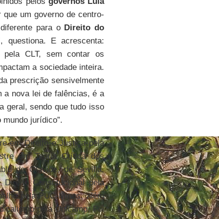
olhidos pelos
governos Lula
 que um governo de centro-
diferente para o
Direito do
 questiona. E acrescenta:
s pela CLT, sem contar os
mpactam a sociedade inteira.
da prescrição sensivelmente
a nova lei de falências, é a
a geral, sendo que tudo isso
o mundo jurídico”.
e em Direito e Justiça pela
tre em Teoria Crítica dos
lo de Olavide, de Sevilla,
ireito Constitucional pela
abalho pela PUC-Minas, além
dicalismo pela Unicamp. Foi