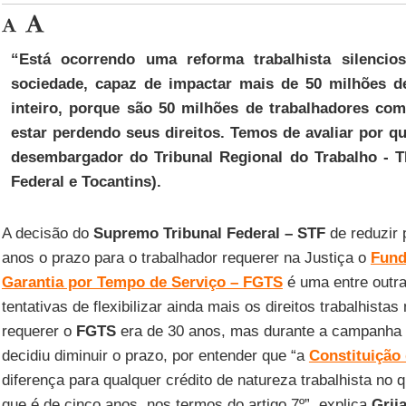
“Está ocorrendo uma
reforma trabalhista silencio
sociedade, capaz de impactar mais de 50 milhões de
inteiro, porque são 50 milhões de trabalhadores co
estar perdendo seus direitos. Temos de avaliar por qu
desembargador do Tribunal Regional do Trabalho - TR
Federal e Tocantins).
A decisão do
Supremo Tribunal Federal – STF
de reduzir 
anos o prazo para o trabalhador requerer na Justiça o
Fund
Garantia por Tempo de Serviço – FGTS
é uma entre outr
tentativas de flexibilizar ainda mais os direitos trabalhistas
requerer o
FGTS
era de 30 anos, mas durante a campanha 
decidiu diminuir o prazo, por entender que “a
Constituição
diferença para qualquer crédito de natureza trabalhista no q
que é de cinco anos, nos termos do artigo 7º”, explica
Grij