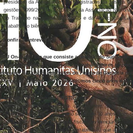
presidente da Associação dos Magistrados da Justiça do
gestões 1999/2001 e 2001/2003, da Associação Nacional
do Trabalho na gestão 2003/2005 e da Associação Lat
Trabalho no biênio 2006/2008.
Confira a entrevista.
IHU On-Line - Em que consiste a decisão do Supremo
Tribunal Federal – STF, de que os trabalhadores só pod
requerer na Justiça depósitos do Fundo de Garantia por
Tempo de Serviço – FGTS dos últimos cinco anos e não
Grijalbo Coutinho –
O
FGTS
sempre teve um prazo pr
mais amplo. Desde a sua criação, em 1966, esse 
jurisprudência trabalhista como sendo de 30 anos, pois s
parcela tinha uma natureza fiscal/previdenciária. 
legislador, de modo expresso, estabeleceu que a prescr