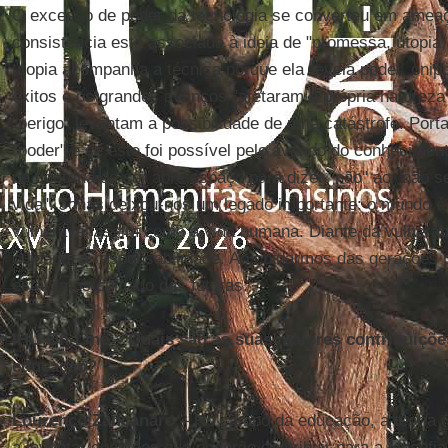
O excesso de poder da tecnologia se converteu em ameaç
consistência está associada à ideia de "promessa, utopia
utopia acompanha a técnica porque ela revela poder, oni
êxitos e os grandes avanços "afetaram a própria naturez
"perigo" levantam a possibilidade de uma catástrofe. Por
"poder" e se este foi possível pelo avanço do conhecimento
na doutrina do ser abre espaço para dizer "não" ao "não ser
vida". Jonas deixou-nos um legado importante: o mundo é 
vulnerável assim como a vida humana. Diante da vulnerabi
cuidado, a responsabilidade. Ao cuidarmos das gerações
estaremos cuidado das futuras.
IHU On-Line – Quais são as suas maiores contribuiçõ
educação?
Lourenço Zancanaro
– No campo da educação, a teoria d
a levantar questões que poderão contribuir para a filosof