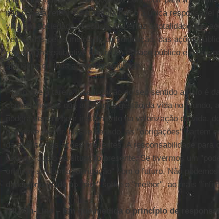
não poderá referir-se à escola como a única responsável 
vida em sociedade. A educação perfaz a totalidade das a
veiculadas pelos meios de comunicação, das ações públic
respeito intersubjetivo dentro do espaço público e da res
arquétipo de toda a responsabilidade.
Posto que a tarefa da educação no seu sentido amplo é d
conhecimentos que auxiliam a gestão da vida no mundo, a
poderá ser um bom instrumento na valorização da vida, d
que deve existir. Nesse sentido, as "obrigações" partem 
da análise das ações presentes. A responsabilidade para 
causa o apelo da situação presente. Se tivermos um "poder
originar-se-á uma "obrigação" com o futuro. Não podemos
dando prioridade ao "pior" sobre o "melhor", ao mais "ínfi
IHU On-Line – Em que medida o princípio de responsa