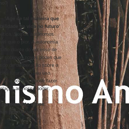
no?
– "
Age de tal maneira que
bilidade de vida no futuro
"
ioética. Somos autônomos
el que o pior. A autonomia
idado diante do excesso de
ar sobre os novos podes que
tido de deliberação sobre o
cias futuras do seu uso.
: uma boa ética pode fazer
relação ao nosso poder.
o pensamento desse
onas postula um