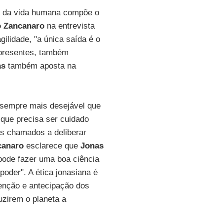
 e da vida humana compõe o
 Zancanaro
na entrevista
agilidade, "a única saída é o
 presentes, também
as
também aposta na
 sempre mais desejável que
 que precisa ser cuidado
os chamados a deliberar
canaro
esclarece que
Jonas
 pode fazer uma boa ciência
poder". A ética jonasiana é
venção e antecipação dos
uzirem o planeta a