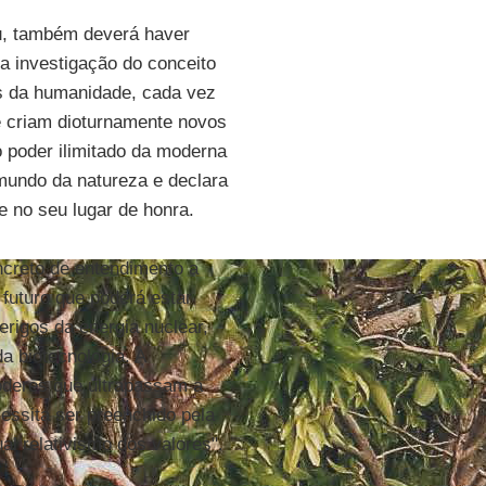
ou, também deverá haver
a investigação do conceito
ais da humanidade, cada vez
e criam dioturnamente novos
 poder ilimitado da moderna
 mundo da natureza e declara
 no seu lugar de honra.
ncreto de entendimento a
 futuro que poderá estar
rigos da energia nuclear,
a biotecnologia. A
oderes que ultrapassam a
essita ser preenchido pela
al relativismo dos valores".