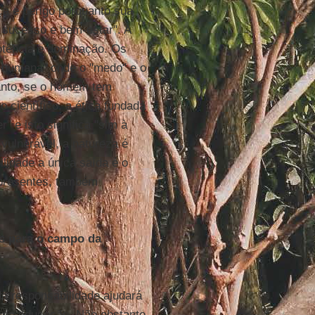
a e perigo porquanto sua
, sucesso e bem-estar". A
potência e dominação. Os
a humana" onde o "medo" e o
tanto, se o homem tem
 científico, a ética fundada
" e isto significa "sim à
vulnerável, a natureza é
lidade a única saída é o
 presentes, também
es para o campo da
a responsabilidade ajudará
ia da educação. Não obstante,