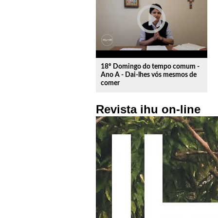
play_circle_outline
18º Domingo do tempo comum -
Ano A - Dai-lhes vós mesmos de
comer
Revista ihu on-line