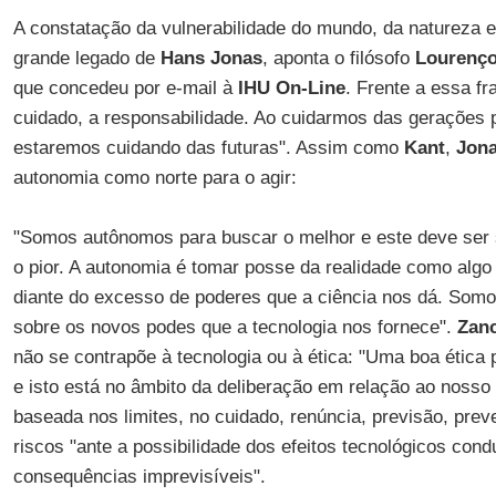
A constatação da vulnerabilidade do mundo, da natureza
grande legado de
Hans Jonas
, aponta o filósofo
Lourenço
que concedeu por e-mail à
IHU On-Line
. Frente a essa fr
cuidado, a responsabilidade. Ao cuidarmos das gerações
estaremos cuidando das futuras". Assim como
Kant
,
Jon
autonomia como norte para o agir:
"Somos autônomos para buscar o melhor e este deve ser
o pior. A autonomia é tomar posse da realidade como algo
diante do excesso de poderes que a ciência nos dá. Som
sobre os novos podes que a tecnologia nos fornece".
Zan
não se contrapõe à tecnologia ou à ética: "Uma boa ética
e isto está no âmbito da deliberação em relação ao nosso 
baseada nos limites, no cuidado, renúncia, previsão, pre
riscos "ante a possibilidade dos efeitos tecnológicos cond
consequências imprevisíveis".