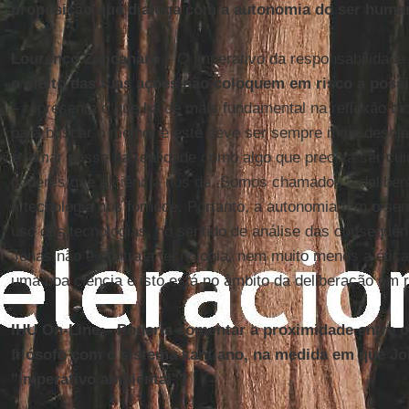
proposição que dialoga com a autonomia do ser huma
Lourenço Zancanaro
– O imperativo da responsabilidade 
o efeito das tuas ações não coloquem em risco a possi
– representa o que há de mais fundamental na reflexão b
para buscar o melhor e este deve ser sempre mais desejáv
é tomar posse da realidade como algo que precisa ser cu
poderes que a ciência nos dá. Somos chamados a deliber
a tecnologia nos fornece. Portanto, a autonomia tem o sen
uso das tecnologias, no sentido de análise das consequên
Jonas não é contra a tecnologia, nem muito menos a ética
uma boa ciência e isto está no âmbito da deliberação em 
IHU On-Line – Poderia comentar a proximidade entre 
filósofo com o sistema kantiano, na medida em que J
"imperativo ambiental"?