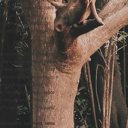
pelo sucesso ou fracasso da
ções, desde aquelas
as dos legisladores, do
ponsabilidade paterna como
ar uma formação global de
 ética de responsabilidade
o meio ambiente e de tudo
exatamente deste contexto e
com o futuro terá como
" de qualquer tipo, deste
 comprometer o futuro,
mo" sobre o mais "elevado".
bilidade é, também, uma