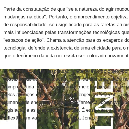
Parte da constatação de que "se a natureza do agir mud
mudanças na ética". Portanto, o empreendimento objetiva 
de responsabilidade, seu significado para as tarefas atu
mais influenciadas pelas transformações tecnológicas qu
"espaços de ação". Chama a atenção para os exageros do
tecnologia, defende a existência de uma eticidade para o
que o fenômeno da vida necessita ser colocado novamente
O novo princípio de responsabilidade terá como objeto co
possibilidade de perpetuação indefinida da humanidade no
comprometida pela degradação do meio ambiente, pelos pe
pelos avanços e possibilidades da engenharia genética e d
humanidade encontra-se diante da "ameaça" dos novos p
legislação e as prescrições morais. É esse vácuo que nec
reflexão, um vazio ético que é, para Jonas, "o vazio do atu