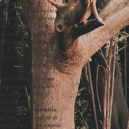
ção, saneamento,
. Raul do Valle, advogado e
 lamenta: "O Judiciário está
 processo. Os juízes de
indo seu papel, pois sabem
 caem em poucas horas no
dvocacia Geral da União e da
política do fato
sente na obrigação de dar
o compressor – doa a quem
 de uma prepotência
, participante dos
ra
e da
Usina Hidrelétrica
ada: "Não existe a opção de
 sai da região a ser alagada,