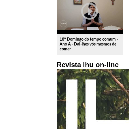
play_circle_outline
18º Domingo do tempo comum -
Ano A - Dai-lhes vós mesmos de
comer
Revista ihu on-line