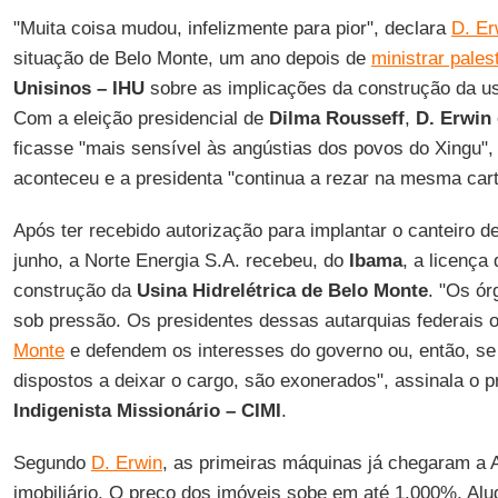
"Muita coisa mudou, infelizmente para pior", declara
D. Er
situação de Belo Monte, um ano depois de
ministrar pales
Unisinos – IHU
sobre as implicações da construção da us
Com a eleição presidencial de
Dilma Rousseff
,
D. Erwin
ficasse "mais sensível às angústias dos povos do Xingu",
aconteceu e a presidenta "continua a rezar na mesma cartil
Após ter recebido autorização para implantar o canteiro d
junho, a Norte Energia S.A. recebeu, do
Ibama
, a licença
construção da
Usina Hidrelétrica de
Belo Monte
. "Os ó
sob pressão. Os presidentes dessas autarquias federai
Monte
e defendem os interesses do governo ou, então, se
dispostos a deixar o cargo, são exonerados", assinala o 
Indigenista Missionário – CIMI
.
Segundo
D. Erwin
, as primeiras máquinas já chegaram a A
imobiliário. O preço dos imóveis sobe em até 1.000%. Al