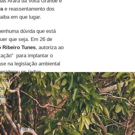
nas Arara da Volta Grande e
wa
e reassentamento dos
aiba em que lugar.
nenhuma dúvida que está
uer que seja. Em 26 de
 Ribeiro Tunes
, autoriza ao
ação" para implantar o
se na legislação ambiental
onsiderou os índios
lhos" para o
a cartilha de seu pai
ualquer jeito". Dilma
 impressionar por
bém não liga para os
de Especialistas, composto
ios. Em 8 de fevereiro de