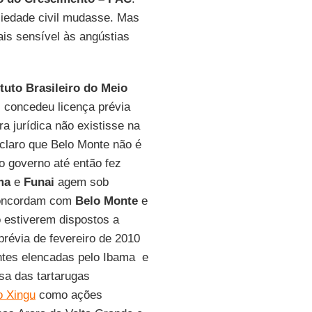
ciedade civil mudasse. Mas
s sensível às angústias
ituto Brasileiro do Meio
)
concedeu licença prévia
ra jurídica não existisse na
u claro que Belo Monte não é
o governo até então fez
ma
e
Funai
agem sob
 concordam com
Belo Monte
e
 estiverem dispostos a
révia de fevereiro de 2010
antes elencadas pelo Ibama e
sa das tartarugas
o Xingu
como ações