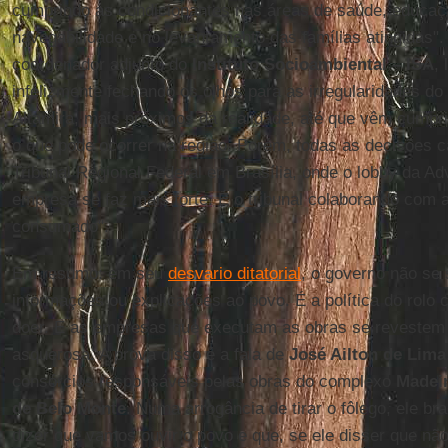
cumprindo as condicionantes nas áreas de saúde, educa
navegabilidade e no levantamento das famílias atingidas"
coordenador adjunto do
Instituto Socioambiental – ISA
,
infelizmente fechando os olhos para as irregularidades do
Altamira, mais próximos da realidade, até que vêm cumpr
o que pode ocorrer na região. Porém, todas as decisões
Tribunal Regional Federal em Brasília, onde o lobby da A
empresa se faz mais forte. É o tribunal colaborando com a 
consumado".
Em resumo: em seu
desvario ditatorial
, o governo não se 
informações ou explicações ao povo. É a política do rol
doer. E as empresas que executam as obras se revestem
asquerosa. A prova disso é a fala de
José Ailton de Lima
consórcios responsáveis pelas obras do complexo
Madei
de Belo Monte
. Numa arrogância de tirar o fôlego, ele br
dizer que vamos ouvir o povo e que, se ele disser que não