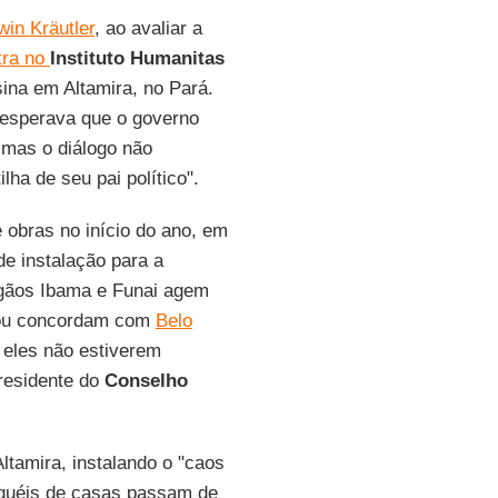
win Kräutler
, ao avaliar a
tra no
Instituto Humanitas
ina em Altamira, no Pará.
esperava que o governo
 mas o diálogo não
ha de seu pai político".
e obras no início do ano, em
 de instalação para a
rgãos Ibama e Funai agem
s ou concordam com
Belo
 eles não estiverem
presidente do
Conselho
ltamira, instalando o "caos
uguéis de casas passam de