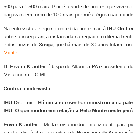
500 para 1.500 reais. Pior é a sorte de pobres que vivem
pagavam em torno de 100 reais por mês. Agora são conde
Na entrevista a seguir, concedida por e-mail à
IHU On-Li
sobre a insegurança instaurada na região e o dilema fren
e dos povos do
Xingu
, que há mais de 30 anos lutam con
Monte
.
D. Erwiin Kräutler
é bispo de Altamira-PA e presidente do
Missioneiro – CIMI.
Confira a entrevista
.
IHU On-Line – Há um ano o senhor ministrou uma pale
IHU. O que mudou em relação a Belo Monte neste per
Erwin Kräutler –
Muita coisa mudou, infelizmente para pio
sua fiel discípula e a genitora do
Programa de Aceleraçã