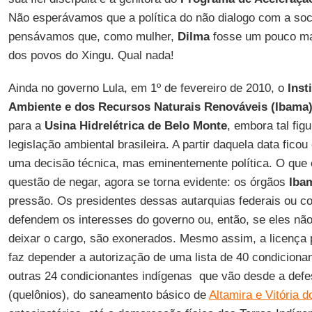
Não esperávamos que a política do não dialogo com a so
pensávamos que, como mulher,
Dilma
fosse um pouco mai
dos povos do Xingu. Qual nada!
Ainda no governo Lula, em 1º de fevereiro de 2010, o
Inst
Ambiente e dos Recursos Naturais Renováveis (Ibama
para a
Usina Hidrelétrica de Belo Monte
, embora tal figu
legislação ambiental brasileira. A partir daquela data fico
uma decisão técnica, mas eminentemente política. O que 
questão de negar, agora se torna evidente: os órgãos
Iba
pressão. Os presidentes dessas autarquias federais ou
defendem os interesses do governo ou, então, se eles não
deixar o cargo, são exonerados. Mesmo assim, a licença p
faz depender a autorização de uma lista de 40 condicion
outras 24 condicionantes indígenas que vão desde a defe
(quelônios), do saneamento básico de
Altamira e Vitória d