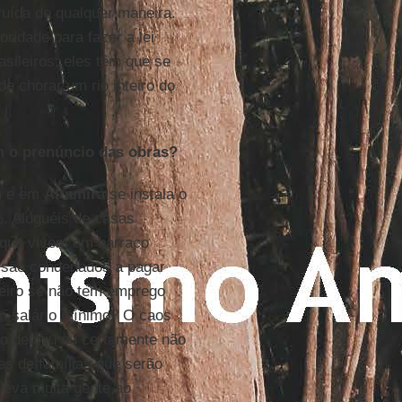
truída de qualquer maneira.
ridade para fazer a lei
rasileiros; eles têm que se
e chorar um rio inteiro do
m o prenúncio das obras?
m e em
Altamira
se instala o
%. Aluguéis de casas
s que vivem em barraco
 são condenados a pagar
heiro se não tem emprego
um salário mínimo? O caos
o definiu ou certamente não
es de famílias que serão
leva muita gente ao