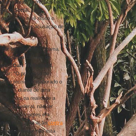
 carta foram entregues ao
gério Sottili
, que,
presidenta e vê nisso o
uer uma simples acusação de
, por ter, segundo o Ibama,
", obtém a Licença de
Monte.
Curt Trennepohl
,
larar: "O processo de
álise técnica e elaborado o
 Estamos diante de uma
onal, pois na realidade a
Público Federal, não ter
as condicionantes era
over mais uma ação
contra
o empreendedor não está