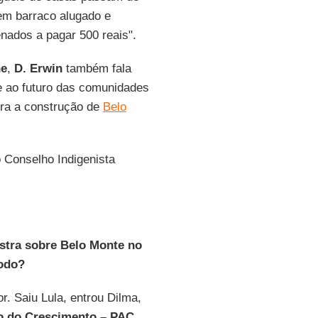
 em barraco alugado e
nados a pagar 500 reais".
ne
,
D. Erwin
também fala
te ao futuro das comunidades
tra a construção de
Belo
 Conselho Indigenista
stra sobre Belo Monte no
íodo?
r. Saiu Lula, entrou Dilma,
o do Crescimento – PAC
.