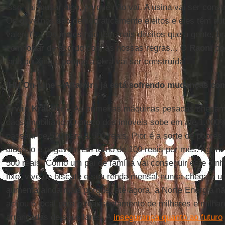
isso vai mudar algo, porque não vai. A usina vai ser cons
Os governos são democraticamente eleitos e eles têm auto
valer! (...) Os índios não têm mais direitos que a gente, b
comportar de acordo com as nossas regras... O
Raoni
pod
lado do Xingu, porque a obra vai ser construída".
IHU On-Line – Altamira já está sofrendo mudanças co
Erwin Kräutler –
As primeiras máquinas pesadas chega
caos imobiliário. O preço dos imóveis sobe em até 1.000
passam de 500 para 1.500 reais. Pior é a sorte de pobre
alugado e pagavam em torno de 100 reais por mês. Agora
500 reais. Como um pai de família vai conseguir este din
fixo, vive de biscate e sua renda mensal nunca chega a 
aumenta ainda mais porque, até agora, a Norte Energia nã
achou o local para o reassentamento de milhares e milhar
arrancadas de seus lares. A
insegurança quanto ao futuro