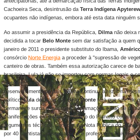
antecipatórias, até a demarcação física das Terras Indíge
Cachoeira Seca, desintrusão da
Terra Indígena Apytere
ocupantes não indígenas, embora até esta data ninguém s
Ao assumir a presidência da República,
Dilma
não deixa 
decidida a tocar
Belo Monte
sem dar satisfação a quem q
janeiro de 2011 o presidente substituto do Ibama,
Américo
consórcio
Norte Energia
a proceder à "supressão de veget
canteiro de obras. Também essa autorização carece de ba
brasileira. Lula já não se importou com normas legais e c
"entraves" e os artigos da legislação ambiental "pendurica
desenvolvimento do país.
Dilma
continua a rezar na mesm
político.
Lula
declarou que
Belo Monte
terá que sair "de q
permanece surda a quaisquer reclamações e não se deixa
manifestações em frente ao Palácio do Planalto como tam
argumentos técnicos, contidos na Nota Pública do Painel 
por 40 cientistas, pesquisadores e professores universitár