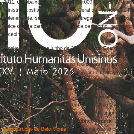
2011, um abaixo-assinado com 600.000 assinaturas e uma
ministro substituto da Secretaria Geral da Presidência,
Ro
solenemente, se compromete a entregar os documentos à 
ápice de sua carreira política. Nada de retorno, nem seq
recebimento.
Finalmente, em 1 de junho de 2011, a
Norte Energia S.A
.
cumprido "de forma exemplar todas as etapas necessárias
Instalação para a construção da Usina Hidrelétrica Belo 
presidente do Ibama, não sentiu nenhum embaraço ao dec
licenciamento é dinâmico. Nesse momento, concluída a an
relatório, todas as 40 condicionantes estão cumpridas".
mentira colossal, divulgada pela mídia nacional e internaci
própria Norte Energia admitiu, em um ofício ao Ministério 
cumprido as exigências e confessou que o cumprimento d
apenas projetado. O
Ministério Público Federal
decide m
a construção de Belo Monte
e argumenta que "o consórci