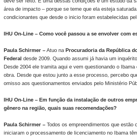
deve ser feito. E uma dessas condições é um estudo da s
área de impacto – porque se teme que ela esteja saturada.
condicionantes que desde o inicio foram estabelecidas pel
IHU On-Line – Como você passou a se envolver com es
Paula Schirmer –
Atuo na
Procuradoria da República do
Federal
desde 2009. Quando assumi já havia um inquérito 
Desde 2004 ele tramita aqui e vem questionando o Ibama
obra. Desde que estou junto a esse processo, percebo qu
omisso aos questionamentos enviados pelo Ministério Púb
IHU On-Line – Em função da instalação de outros e
gênero na região, quais suas recomendações?
Paula Schirmer –
Todos os empreendimentos que estão c
iniciaram o processamento de licenciamento no Ibama têm,