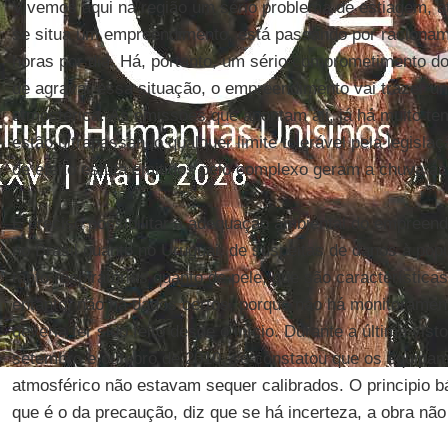
Vivemos aqui na região um sério problema de estiagem, 
se situa um empreendimento, está passando por racionam
horas por dia. Há, portanto, um sério comprometimento do
de agravar essa situação, o empreendimento vai trazer u
atmosférica. As emissões que apontam ali, já há muito t
estão ultrapassando qualquer limite tolerável pela legisl
de efeito estufa emitidos pelo complexo geram a chuva ác
É preciso possibilitar a adequação ambiental do empreendi
no Brasil quanto no Uruguai, de suspeitas de danos à pop
tanto respiratórias quanto de pele, que são característic
entanto, não há dados certos, porque não há monitorament
deveria ter sido feito desde o início. Durante a última vist
setembro e outubro de 2010, se constatou que os equipa
atmosférico não estavam sequer calibrados. O principio bá
que é o da precaução, diz que se há incerteza, a obra nã