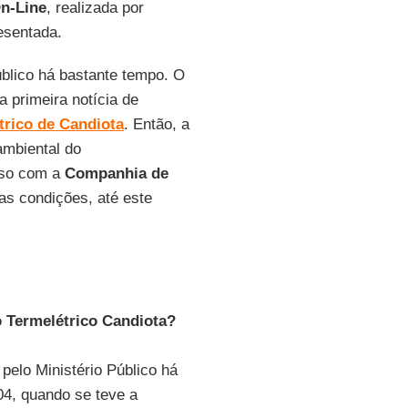
n-Line
, realizada por
esentada.
blico há bastante tempo. O
a primeira notícia de
rico de Candiota
. Então, a
ambiental do
sso com a
Companhia de
jas condições, até este
o Termelétrico Candiota?
elo Ministério Público há
4, quando se teve a