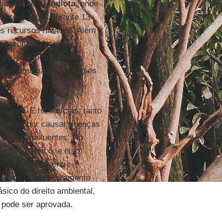
atualmente.
Candiota
, onde
ento de água durante 13
s recursos hídricos. Além
ma profunda poluição
empo, segundo o
Ibama
,
ação. Combinados, os gases
ida.
mento. E há notícias, tanto
ulação, por causar doenças
as desses poluentes. No
o atmosférico, e isso
oria do
Ibama
, entre
mentos de monitoramento
sico do direito ambiental,
o pode ser aprovada.