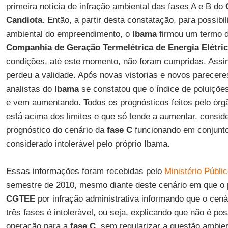
primeira notícia de infração ambiental das fases A e B do
Candiota
. Então, a partir desta constatação, para possibi
ambiental do empreendimento, o
Ibama
firmou um termo 
Companhia de Geração Termelétrica de Energia Elétri
condições, até este momento, não foram cumpridas. Ass
perdeu a validade. Após novas vistorias e novos parecere
analistas do
Ibama
se constatou que o índice de poluiçõ
e vem aumentando. Todos os prognósticos feitos pelo órg
está acima dos limites e que só tende a aumentar, consid
prognóstico do cenário da
fase C
funcionando em conjunto
considerado intolerável pelo próprio Ibama.
Essas informações foram recebidas pelo
Ministério Públi
semestre de 2010, mesmo diante deste cenário em que o 
CGTEE
por infração administrativa informando que o cen
três fases é intolerável, ou seja, explicando que não é po
operação para a
fase C
, sem regularizar a questão ambie