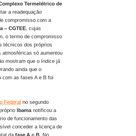
Complexo Termelétrico de
litar a readequação
de compromisso com a
ca – CGTEE
, cujas
im, o termo de compromisso
s técnicos dos próprios
es atmosféricas só aumentou
ão mostram que o índice já
erando ainda que o
 com as fases A e B foi
co Federal
no segundo
próprio
Ibama
notificou a
ário de funcionamento das
ssível conceder a licença de
ntal da
fase A
e
B
. No