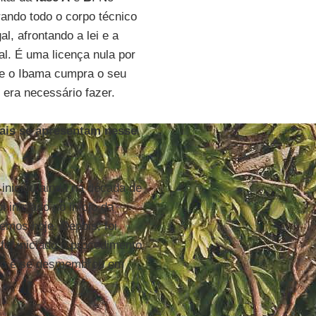
orando todo o corpo técnico
al, afrontando a lei e a
al. É uma licença nula por
ue o Ibama cumpra o seu
 era necessário fazer.
tais se apresentam nesse
iniciou ainda na década de
i iniciado no início da
emos hoje. Depois, foi
foi iniciado o procedimento
ando e se desmembrou em