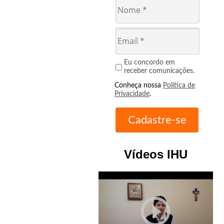
Eu concordo em
receber comunicações.
Conheça nossa
Política de
Privacidade
.
Vídeos IHU
play_circle_outline