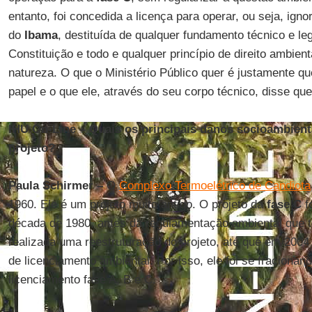
entanto, foi concedida a licença para operar, ou seja, ign
do
Ibama
, destituída de qualquer fundamento técnico e leg
Constituição e todo e qualquer princípio de direito ambient
natureza. O que o Ministério Público quer é justamente q
papel e o que ele, através do seu corpo técnico, disse que
IHU On-Line – Quais os principais danos socioambien
projeto?
Paula Schirmer –
O
Complexo Termoelétrico de Candiota
1960. Ele é um projeto muito antigo. O projeto da
fase C
fo
década de 1980, antes da regulamentação ambiental que t
realizada uma reestruturação do projeto, até que em 2004 
de licenciamento ambiental. Por isso, ele foi se fracion
licenciamento fase A, B e C.