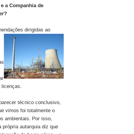
A e a Companhia de
er?
mendações dirigidas ao
as
ar
 licenças.
parecer técnico conclusivo,
e vimos foi totalmente o
os ambientais. Por isso,
 própria autarquia diz que