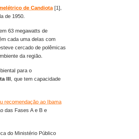
melétrico de Candiota
[1],
da de 1950.
zem 63 megawatts de
rém cada uma delas com
esteve cercado de polêmicas
mbiente da região.
biental para o
a III
, que tem capacidade
ou recomendação ao Ibama
ão das Fases A e B e
a do Ministério Público