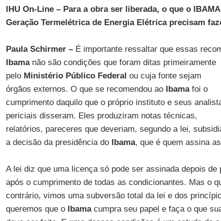
IHU On-Line – Para a obra ser liberada, o que o IBAM
Geração Termelétrica de Energia Elétrica precisam faz
Paula Schirmer –
É importante ressaltar que essas reco
Ibama
não são condições
que foram ditas primeiramente
pelo
Ministério Público Federal
ou cuja fonte sejam
órgãos externos. O que se recomendou ao
Ibama
foi o
cumprimento daquilo que o próprio instituto e seus analist
periciais disseram. Eles produziram notas técnicas,
relatórios, pareceres que deveriam, segundo a lei, subsidi
a decisão da presidência do
Ibama
, que é quem assina as
A lei diz que uma licença só pode ser assinada depois de 
após o cumprimento de todas as condicionantes. Mas o qu
contrário, vimos uma subversão total da lei e dos princípi
queremos que o
Ibama
cumpra seu papel e faça o que sua