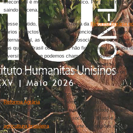
irrecorrível é muito mais problemático. Por essas razões 
saindo de cena.
Nesse sentido, em relação ao tema da
Reforma Agrária no
vários aspectos que devem ser mencionados. Um deles 
internacional, as mudanças macrosociais que ocorreram 
das quais o Brasil obviamente não ficou imune. O Brasil
diversificada, que podemos chamar de industrial, mais do
país urbano. Nesse sentido, portanto, temos essa situaçã
discutir Reforma Agrária como se tivéssemos ainda os p
e 1960.
O segundo argumento que gostaria de mencionar é que 
Reforma Agrária
reflete também o passado. A legislação 
tenha sofrido mudanças aqui e ali, num período que ante
transformações econômicas e sociais no Brasil e, portant
agricultura brasileira
, na maior parte das regiões agrícola