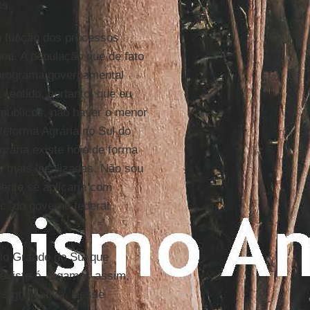
os.
Em função dos processos
ou. A população que de fato
 programa governamental
sentido, portanto, que eu
 públicos, não haver o menor
eforma Agrária no Sul do
rária existe hoje de forma
s mais localizadas. Não sou
mente se aplicaria com
tc. do governo federal
io Grande do Sul que
 existe é, digamos assim,
significativa. Nesse