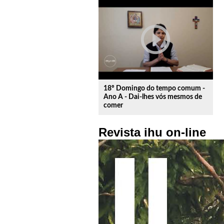
play_circle_outline
18º Domingo do tempo comum -
Ano A - Dai-lhes vós mesmos de
comer
Revista ihu on-line