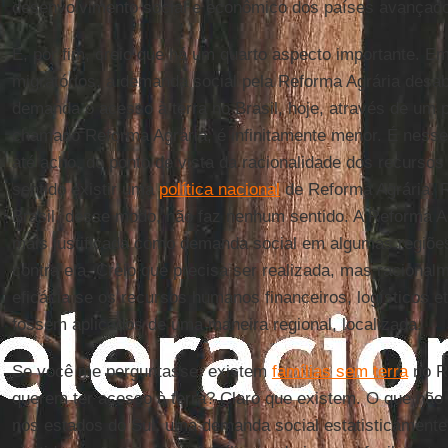
desenvolvimento social e econômico dos países avançad
E, por fim, creio que há um quarto aspecto importante. 
migratórios, a demanda social pela Reforma Agrária desab
demanda o acesso à terra no Brasil, hoje, através de um
chamado Reforma Agrária, é infinitamente menor. É nesse 
até acho, do ponto de vista da racionalidade dos recursos
sentido existir uma
política nacional
de Reforma Agrária. R
Brasil, desse modo, não faz nenhum sentido. A Reforma Ag
mais justificada como demanda social em algumas regiõe
contra ela. Creio que precisa ser realizada, mas racional
eficácia se os recursos humanos financeiros, logísticos e
fossem aplicados de uma maneira regional, localizada.
Se você me perguntasse: existem
famílias sem terra
no R
querem ter acesso à terra? Claro que existem. O que não
nos estados do Sul, uma demanda social estatisticamente 