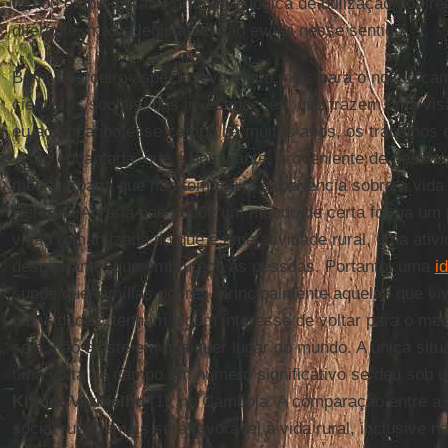
tornou empresarial. Portanto, a lógica de utilização dos 
diferente, mas a legislação não evolui nesse sentido.
Bom, o terceiro aspecto leva muito mais para o nosso ca
cientistas sociais, das investigações, que trazem uma visã
eu acompanho esse campo há muitos anos, os trabalhos e
visão encantada, que é dominante, proveniente de pesso
média urbana que não tem muita experiência sobre a vida 
Reforma Agrária que supõe um mundo de certa forma um p
visão romantizada do que é uma atividade rural, uma ati
desgastante, que embrutece as pessoas. Portanto, uma
i
supõe que famílias pobres, principalmente aquelas que vi
das cidades, tenham algum interesse de voltar para o meio
seja, não existe em qualquer lugar do mundo. A única situ
uma volta ao campo em número significativo se deu sob u
Khmer Vermelho
[1], no Camboja. A comparação entre a v
social rural jamais será favorável à vida rural, inclusive 