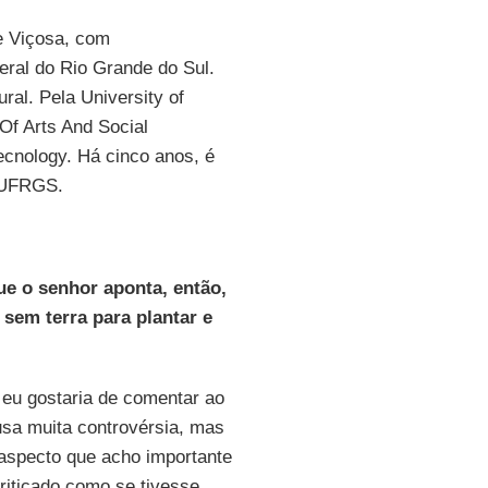
e Viçosa, com
ral do Rio Grande do Sul.
al. Pela University of
 Of Arts And Social
ecnology. Há cinco anos, é
a UFRGS.
ue o senhor aponta, então,
sem terra para plantar e
eu gostaria de comentar ao
sa muita controvérsia, mas
o aspecto que acho importante
criticado como se tivesse