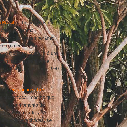
é que a Reforma Agrária foi
 Brasil
, acho que existem
é esse panorama
no período contemporâneo,
 tem uma economia
 que qualquer coisa, e é um
o um tanto estranha, de
és e a cabeça nos anos 1950
nossa
legislação sobre
foi organizada, mesmo que
cede ao o momento de
o, se tornou caduca. A
s mais desenvolvidas, se