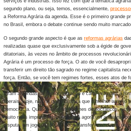
serviços e indústrias. Isso fez com que a temática agrári
segundo plano, ou seja, temos, essencialmente,
processo
a Reforma Agrária da agenda. Esse é o primeiro grande 
no Brasil, embora o debate continue sendo muito marcado
O segundo grande aspecto é que as
reformas agrárias
daq
realizadas quase que exclusivamente sob a égide de gover
ditatoriais, às vezes no âmbito de processos revolucioná
Agrária é um processo de força. O ato de você desapropr
transferir um direito tão sagrado no regime capitalista n
força. Então, se você tem regimes fortes, esses atos de 
mais facilmente. A outra grande mudança, portanto, dess
foram as ondas de democratização e cada vez mais a fo
liberais. Hoje, não há quem discuta que o melhor arranjo p
democracia. Quando existem regimes democráticos, esses
muito mais improváveis, porque há agora um ambiente pol
disputa, um jogo de forças. Você transferir um direito de