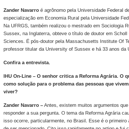
Zander Navarro
é agrônomo pela Universidade Federal d
especialização em Economia Rural pela Universidade Fede
Na UFRGS, também realizou o mestrado em Sociologia Rur
Sussex, na Inglaterra, obteve o título de doutor em Scholl
Sciences. É pós-doutor pela Massachusetts Institute Of T
professor titular da University of Sussex e há 33 anos d
Confira a entrevista.
IHU On-Line – O senhor critica a Reforma Agrária. O q
como solução para o problema das pessoas que vivem 
viver?
Zander Navarro –
Antes, existem muitos argumentos que 
responder a sua pergunta. O tema da Reforma Agrária cau
isso ocorre, particularmente, no Brasil. Esse é o primeir
de ser mencionado. Cito isso rapidamente no artigo e fui 