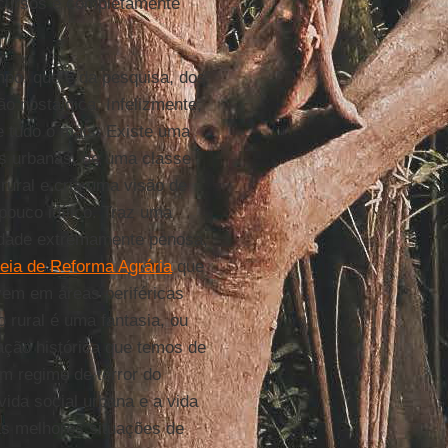
recursos é completamente
mpo, que é da pesquisa, dos
o nostálgica. Infelizmente,
 tudo o mais. Existe uma
as urbanas, de uma classe
rural e cria uma visão de
ouco idílico. Traz uma
vidade extremamente penosa,
deia de Reforma Agrária
que
vem em áreas periféricas
 rural é uma fantasia, ou
ação histórica que temos de
m regime de terror do
ida social urbana e a vida
nas melhores situações de