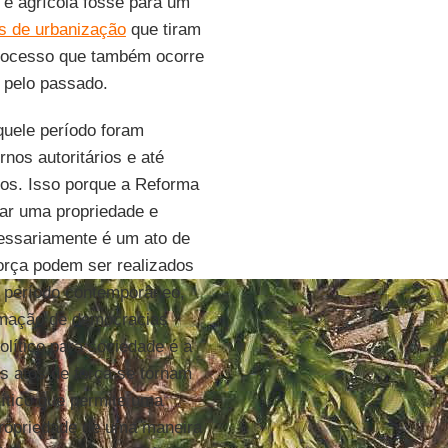
a e agrícola fosse para um
s de urbanização
que tiram
processo que também ocorre
 pelo passado.
uele período foram
nos autoritários e até
rios. Isso porque a Reforma
iar uma propriedade e
ecessariamente é um ato de
força podem ser realizados
e período contemporâneo,
rmação de democracias
olítico para sociedade é a
 atos de força se tornam
ítico que permite uma
 propriedade de uma maneira