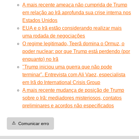
A mais recente ameaça não cumprida de Trump
em relação ao Irã aprofunda sua crise interna nos
Estados Unidos
EUA e o Irã estão considerando realizar mais
uma rodada de negociações
O regime legitimado, Teerã domina o Ormuz, o
poder nuclear: por que Trump está perdendo (por
enquanto) no Irã
"Trump iniciou uma guerra que não pode
terminar". Entrevista com Ali Vaez, especialista
em Irã do International Crisis Group
A mais recente mudança de posição de Trump
sobre o Irã: mediadores misteriosos, contatos
preliminares e acordos não especificados
⚠️
Comunicar erro