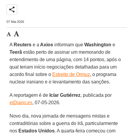
share
07 Mai 2026
A
Reuters
e a
Axios
informam que
Washington
e
Teerã
estão perto de assinar um memorando de
entendimento de uma página, com 14 pontos, após o
qual teriam início negociações detalhadas para um
acordo final sobre o
Estreito de Ormuz
, o programa
nuclear iraniano e o levantamento das sanções.
A reportagem é de
Icíar Gutiérrez
, publicada por
elDiario.es
, 07-05-2026.
Novo dia, nova jornada de mensagens mistas e
contraditórias sobre a guerra do Irã, particularmente
nos
Estados Unidos
. A quarta-feira começou com