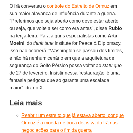
O
Irã
converteu o
controle do Estreito de Ormuz
em
sua maior alavanca de influência durante a guerra.
"Preferimos que seja aberto como deve estar aberto,
ou seja, que volte a ser como era antes", disse
Rubio
na terça-feira. Para alguns especialistas como
Arta
Moeini
, do
think tank
Institute for Peace & Diplomacy,
isso não ocorrerá. "Washington se passou dos limites,
e não há nenhum cenário em que a arquitetura de
segurança do Golfo Pérsico possa voltar ao
statu quo
de 27 de fevereiro. Insistir nessa 'restauração' é uma
fantasia perigosa que só garante uma escalada
maior", diz no X.
Leia mais
Reabrir um estreito que já estava aberto: por que
Ormuz é a moeda de troca decisiva do Irã nas
negociações para o fim da guerra