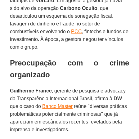
laranjas de
Vorcaro
. Em agosto, a gestora já havia
sido alvo da operação
Carbono
Oculto
, que
desarticulou um esquema de sonegação fiscal,
lavagem de dinheiro e fraude no setor de
combustíveis envolvendo o
PCC
, fintechs e fundos de
investimento. À época, a gestora negou ter vínculos
com o grupo.
Preocupação com o crime
organizado
Guilherme
France
, gerente de pesquisa e advocacy
da Transparência Internacional Brasil, afirma à
DW
que o caso do
Banco Master
reúne "diversas práticas
problemáticas potencialmente criminosas" que já
apareciam em escândalos recentes revelados pela
imprensa e investigadores.