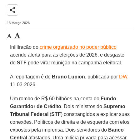
share
13 Março 2026
Infiltração do
crime organizado no poder público
acende alerta para as eleições de 2026, e desgaste
do
STF
pode virar munição na campanha eleitoral.
A reportagem é de
Bruno
Lupion
, publicada por
DW
,
11-03-2026.
Um rombo de R$ 60 bilhões na conta do
Fundo
Garantidor de Crédito
. Dois ministros do
Supremo
Tribunal Federal
(
STF
) constrangidos a explicar suas
conexões. Políticos de direita e de esquerda com elos
expostos pela imprensa. Dois servidores do
Banco
Central
afastados. Uma milícia privada para acessar