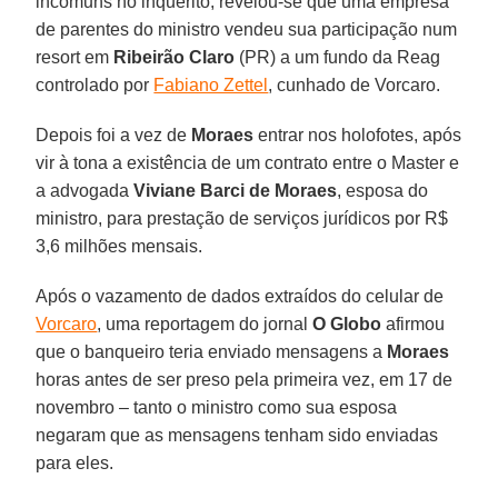
incomuns no inquérito, revelou-se que uma empresa
de parentes do ministro vendeu sua participação num
resort em
Ribeirão Claro
(PR) a um fundo da Reag
controlado por
Fabiano Zettel
, cunhado de Vorcaro.
Depois foi a vez de
Moraes
entrar nos holofotes, após
vir à tona a existência de um contrato entre o Master e
a advogada
Viviane Barci de Moraes
, esposa do
ministro, para prestação de serviços jurídicos por R$
3,6 milhões mensais.
Após o vazamento de dados extraídos do celular de
Vorcaro
, uma reportagem do jornal
O Globo
afirmou
que o banqueiro teria enviado mensagens a
Moraes
horas antes de ser preso pela primeira vez, em 17 de
novembro – tanto o ministro como sua esposa
negaram que as mensagens tenham sido enviadas
para eles.