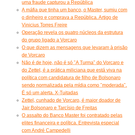
uma fraude capturou a República
A máfia que tinha um banco, o Master, sumiu com
o dinheiro e comprava a República. Artigo de
Vinicius Torres Freire
Operação revela os quatro núcleos da estrutura
do grupo ligado a Vorcaro
O que dizem as mensagens que levaram à prisão
de Vorcaro
Não é de hoje, não é só "A Turma" do Vorcaro e
do Zettel, é a prática miliciana que está viva na
política com candidatura de filho de Bolsonaro
sendo normalizada pela mídia como "moderada".
É só um alerta. X-Tuitadas
Zettel, cunhado de Vorcaro, é maior doador de
Jair Bolsonaro e Tarcísio de Freitas
O assalto do Banco Master foi contratado pelas
elites financeira e política. Entrevista especial
com André Campedelli