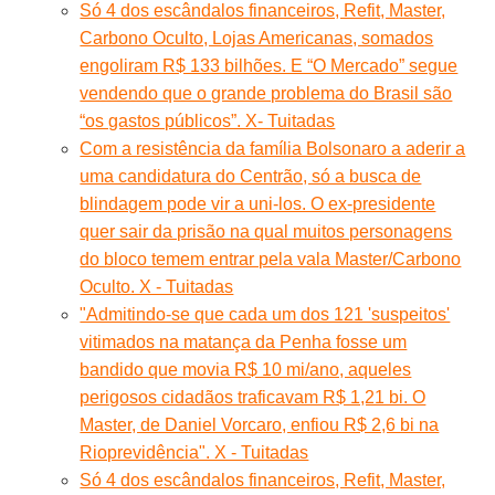
Só 4 dos escândalos financeiros, Refit, Master,
Carbono Oculto, Lojas Americanas, somados
engoliram R$ 133 bilhões. E “O Mercado” segue
vendendo que o grande problema do Brasil são
“os gastos públicos”. X- Tuitadas
Com a resistência da família Bolsonaro a aderir a
uma candidatura do Centrão, só a busca de
blindagem pode vir a uni-los. O ex-presidente
quer sair da prisão na qual muitos personagens
do bloco temem entrar pela vala Master/Carbono
Oculto. X - Tuitadas
"Admitindo-se que cada um dos 121 'suspeitos'
vitimados na matança da Penha fosse um
bandido que movia R$ 10 mi/ano, aqueles
perigosos cidadãos traficavam R$ 1,21 bi. O
Master, de Daniel Vorcaro, enfiou R$ 2,6 bi na
Rioprevidência". X - Tuitadas
Só 4 dos escândalos financeiros, Refit, Master,