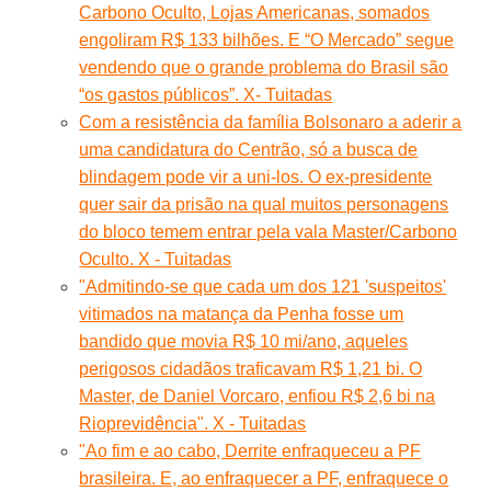
Carbono Oculto, Lojas Americanas, somados
engoliram R$ 133 bilhões. E “O Mercado” segue
vendendo que o grande problema do Brasil são
“os gastos públicos”. X- Tuitadas
Com a resistência da família Bolsonaro a aderir a
uma candidatura do Centrão, só a busca de
blindagem pode vir a uni-los. O ex-presidente
quer sair da prisão na qual muitos personagens
do bloco temem entrar pela vala Master/Carbono
Oculto. X - Tuitadas
"Admitindo-se que cada um dos 121 'suspeitos'
vitimados na matança da Penha fosse um
bandido que movia R$ 10 mi/ano, aqueles
perigosos cidadãos traficavam R$ 1,21 bi. O
Master, de Daniel Vorcaro, enfiou R$ 2,6 bi na
Rioprevidência". X - Tuitadas
"Ao fim e ao cabo, Derrite enfraqueceu a PF
brasileira. E, ao enfraquecer a PF, enfraquece o