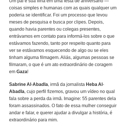
Um pai e sua filha em uma festa de aniversário —
coisas simples e humanas com as quais qualquer um
poderia se identificar. Foi um processo que levou
meses de pesquisa e busca por clipes. Depois,
quando havia parentes ou colegas presentes,
entrávamos em contato para informá-los sobre o que
estávamos fazendo, tanto por respeito quanto para
ver se estávamos esquecendo de algo ou se eles
tinham alguma filmagem. Aliás, algumas pessoas se
filmaram, o que é um ato extraordinário de coragem
em
Gaza
!
Sabrine Al
-
Abadla
, irmã da jornalista
Heba Al
-
Abadla
, cujo perfil fizemos, gravou um vídeo no qual
fala sobre a perda da irmã. Imagine: 55 parentes dela
foram assassinados. O fato de essa mulher conseguir
andar e falar, e querer ajudar a divulgar a história, é
extraordinário para mim.