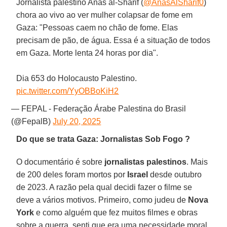
Jornalista palestino Anas al-Sharif (
@AnasAlSharif0
)
chora ao vivo ao ver mulher colapsar de fome em
Gaza: "Pessoas caem no chão de fome. Elas
precisam de pão, de água. Essa é a situação de todos
em Gaza. Morte lenta 24 horas por dia".
Dia 653 do Holocausto Palestino.
pic.twitter.com/YyOBBoKiH2
— FEPAL - Federação Árabe Palestina do Brasil
(@FepalB)
July 20, 2025
Do que se trata Gaza: Jornalistas Sob Fogo ?
O documentário é sobre
jornalistas palestinos
. Mais
de 200 deles foram mortos por
Israel
desde outubro
de 2023. A razão pela qual decidi fazer o filme se
deve a vários motivos. Primeiro, como judeu de
Nova
York
e como alguém que fez muitos filmes e obras
sobre a guerra, senti que era uma necessidade moral